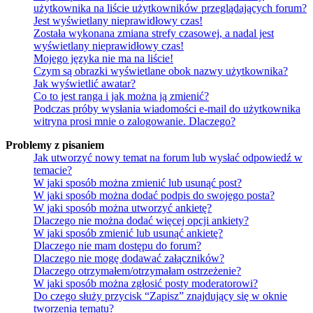
użytkownika na liście użytkowników przeglądających forum?
Jest wyświetlany nieprawidłowy czas!
Została wykonana zmiana strefy czasowej, a nadal jest
wyświetlany nieprawidłowy czas!
Mojego języka nie ma na liście!
Czym są obrazki wyświetlane obok nazwy użytkownika?
Jak wyświetlić awatar?
Co to jest ranga i jak można ją zmienić?
Podczas próby wysłania wiadomości e-mail do użytkownika
witryna prosi mnie o zalogowanie. Dlaczego?
Problemy z pisaniem
Jak utworzyć nowy temat na forum lub wysłać odpowiedź w
temacie?
W jaki sposób można zmienić lub usunąć post?
W jaki sposób można dodać podpis do swojego posta?
W jaki sposób można utworzyć ankietę?
Dlaczego nie można dodać więcej opcji ankiety?
W jaki sposób zmienić lub usunąć ankietę?
Dlaczego nie mam dostępu do forum?
Dlaczego nie mogę dodawać załączników?
Dlaczego otrzymałem/otrzymałam ostrzeżenie?
W jaki sposób można zgłosić posty moderatorowi?
Do czego służy przycisk “Zapisz” znajdujący się w oknie
tworzenia tematu?