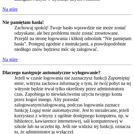
Na górę
Nie pamiętam hasła!
Zachowaj spokój! Twoje hasło wprawdzie nie może zostać
odzyskane, ale bez problemu może zostać zresetowane.
Przejdź na stronę logowania i kliknij odnośnik “Nie pamiętam
hasła”. Postępuj zgodnie z instrukcjami, a prawdopodobnie
niedługo znów będziesz móc się zalogować.
Na górę
Dlaczego następuje automatyczne wylogowanie?
Jeżeli w czasie logowania nie zaznaczysz funkcji
Zapamiętaj
mnie
, witryna zachowa informację o tym, że twój pobyt na tej
witrynie będzie trwał tylko określony przez administratora
czas. Zapobiega to niewłaściwemu użyciu twojego konta
przez kogoś innego. Aby pozostać
zalogowanym/zalogowaną, podczas logowania zaznacz
funkcję
Loguj mnie automatycznie
. Jest to niezalecane, jeżeli
korzystasz z witryny z ogólnie dostępnego komputera, np. w
bibliotece, kawiarence internetowej, sali komputerowej w
szkole lub na uczelni itp. Jeśli nie widzisz tej funkcji, oznacza
to, że administrator ją wyłączył.