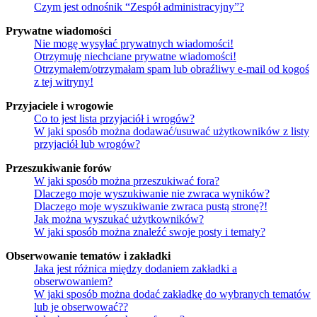
Czym jest odnośnik “Zespół administracyjny”?
Prywatne wiadomości
Nie mogę wysyłać prywatnych wiadomości!
Otrzymuję niechciane prywatne wiadomości!
Otrzymałem/otrzymałam spam lub obraźliwy e-mail od kogoś
z tej witryny!
Przyjaciele i wrogowie
Co to jest lista przyjaciół i wrogów?
W jaki sposób można dodawać/usuwać użytkowników z listy
przyjaciół lub wrogów?
Przeszukiwanie forów
W jaki sposób można przeszukiwać fora?
Dlaczego moje wyszukiwanie nie zwraca wyników?
Dlaczego moje wyszukiwanie zwraca pustą stronę?!
Jak można wyszukać użytkowników?
W jaki sposób można znaleźć swoje posty i tematy?
Obserwowanie tematów i zakładki
Jaka jest różnica między dodaniem zakładki a
obserwowaniem?
W jaki sposób można dodać zakładkę do wybranych tematów
lub je obserwować??