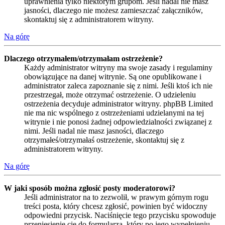
uprawnienia tylko niektórym grupom. Jeśli nadal nie masz
jasności, dlaczego nie możesz zamieszczać załączników,
skontaktuj się z administratorem witryny.
Na górę
Dlaczego otrzymałem/otrzymałam ostrzeżenie?
Każdy administrator witryny ma swoje zasady i regulaminy
obowiązujące na danej witrynie. Są one opublikowane i
administrator zaleca zapoznanie się z nimi. Jeśli ktoś ich nie
przestrzegał, może otrzymać ostrzeżenie. O udzieleniu
ostrzeżenia decyduje administrator witryny. phpBB Limited
nie ma nic wspólnego z ostrzeżeniami udzielanymi na tej
witrynie i nie ponosi żadnej odpowiedzialności związanej z
nimi. Jeśli nadal nie masz jasności, dlaczego
otrzymałeś/otrzymałaś ostrzeżenie, skontaktuj się z
administratorem witryny.
Na górę
W jaki sposób można zgłosić posty moderatorowi?
Jeśli administrator na to zezwolił, w prawym górnym rogu
treści posta, który chcesz zgłosić, powinien być widoczny
odpowiedni przycisk. Naciśnięcie tego przycisku spowoduje
przeniesienie cię do formularza, który po jego wypełnieniu