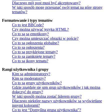
Dlaczego mój post musi być akceptowany?
W jaki sposób mogę przesunąć swój temat na górę strony
tematów?
Formatowanie i typy tematów
Co to jest BBCode?
Czy można używać języka HTML?
Co to są są emotikony?
Czy można umieszczać obrazki w poście?
Co to są ogłoszenia globalne?
Co to są ogłoszenia?
Co to są przyklejone tematy?
Co to są zamknięte tematy?
Co to są ikony tematu?
Rangi użytkownika i grupy
Kim są administratorzy?
Kim są moderatorzy?
Co to są grupy użytkowników?
Gdzie znajduje się spis grup użytkowników i jak można
dołączyć do grupy?
W jaki sposób można zostać liderem grupy?
Dlaczego niektóre nazwy użytkowników są wyświetlane
innymi kolorami?
Co to jest “Domyślna grupa użytkownika”?