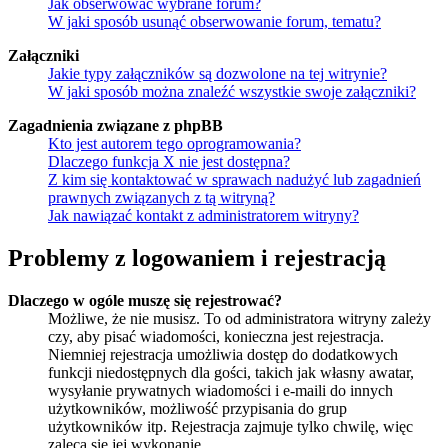
Jak obserwować wybrane forum?
W jaki sposób usunąć obserwowanie forum, tematu?
Załączniki
Jakie typy załączników są dozwolone na tej witrynie?
W jaki sposób można znaleźć wszystkie swoje załączniki?
Zagadnienia związane z phpBB
Kto jest autorem tego oprogramowania?
Dlaczego funkcja X nie jest dostępna?
Z kim się kontaktować w sprawach nadużyć lub zagadnień
prawnych związanych z tą witryną?
Jak nawiązać kontakt z administratorem witryny?
Problemy z logowaniem i rejestracją
Dlaczego w ogóle muszę się rejestrować?
Możliwe, że nie musisz. To od administratora witryny zależy
czy, aby pisać wiadomości, konieczna jest rejestracja.
Niemniej rejestracja umożliwia dostęp do dodatkowych
funkcji niedostępnych dla gości, takich jak własny awatar,
wysyłanie prywatnych wiadomości i e-maili do innych
użytkowników, możliwość przypisania do grup
użytkowników itp. Rejestracja zajmuje tylko chwilę, więc
zaleca się jej wykonanie.