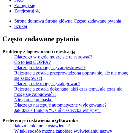
FAQ
Zaloguj się
Zarejestruj się
Strona domowa
Strona główna
Często zadawane pytania
Szukaj
Często zadawane pytania
Problemy z logowaniem i rejestracją
Dlaczego w ogóle muszę się rejestrować?
Co to jest COPPA?
Dlaczego nie mogę się zarejestrować?
Rejestracja została przeprowadzona poprawnie, ale nie mogę
się zalogować!
Dlaczego nie mogę się zalogować?
Rejestracja została dokonana jakiś czas temu, ale teraz nie
mogę się zalogować?!
Nie pamiętam hasła!
Dlaczego następuje automatyczne wylogowanie?
Jak działa funkcja “Usuń ciasteczka witryny”?
Preferencje i ustawienia użytkownika
Jak zmienić moje ustawienia?
W jaki sposób można zapobiec wyświetlaniu nazwy