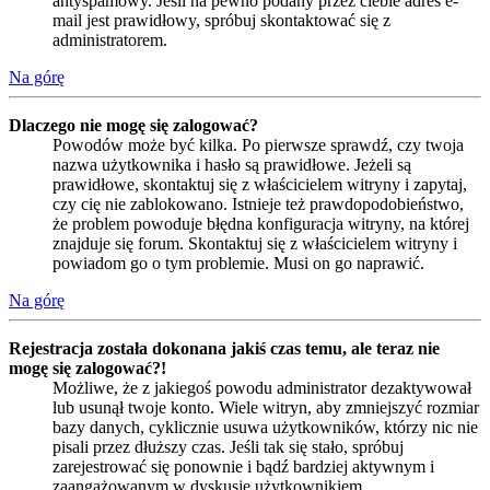
antyspamowy. Jeśli na pewno podany przez ciebie adres e-
mail jest prawidłowy, spróbuj skontaktować się z
administratorem.
Na górę
Dlaczego nie mogę się zalogować?
Powodów może być kilka. Po pierwsze sprawdź, czy twoja
nazwa użytkownika i hasło są prawidłowe. Jeżeli są
prawidłowe, skontaktuj się z właścicielem witryny i zapytaj,
czy cię nie zablokowano. Istnieje też prawdopodobieństwo,
że problem powoduje błędna konfiguracja witryny, na której
znajduje się forum. Skontaktuj się z właścicielem witryny i
powiadom go o tym problemie. Musi on go naprawić.
Na górę
Rejestracja została dokonana jakiś czas temu, ale teraz nie
mogę się zalogować?!
Możliwe, że z jakiegoś powodu administrator dezaktywował
lub usunął twoje konto. Wiele witryn, aby zmniejszyć rozmiar
bazy danych, cyklicznie usuwa użytkowników, którzy nic nie
pisali przez dłuższy czas. Jeśli tak się stało, spróbuj
zarejestrować się ponownie i bądź bardziej aktywnym i
zaangażowanym w dyskusje użytkownikiem.