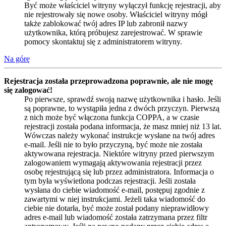
Być może właściciel witryny wyłączył funkcję rejestracji, aby
nie rejestrowały się nowe osoby. Właściciel witryny mógł
także zablokować twój adres IP lub zabronił nazwy
użytkownika, którą próbujesz zarejestrować. W sprawie
pomocy skontaktuj się z administratorem witryny.
Na górę
Rejestracja została przeprowadzona poprawnie, ale nie mogę
się zalogować!
Po pierwsze, sprawdź swoją nazwę użytkownika i hasło. Jeśli
są poprawne, to wystąpiła jedna z dwóch przyczyn. Pierwszą
z nich może być włączona funkcja COPPA, a w czasie
rejestracji została podana informacja, że masz mniej niż 13 lat.
Wówczas należy wykonać instrukcje wysłane na twój adres
e-mail. Jeśli nie to było przyczyną, być może nie została
aktywowana rejestracja. Niektóre witryny przed pierwszym
zalogowaniem wymagają aktywowania rejestracji przez
osobę rejestrującą się lub przez administratora. Informacja o
tym była wyświetlona podczas rejestracji. Jeśli została
wysłana do ciebie wiadomość e-mail, postępuj zgodnie z
zawartymi w niej instrukcjami. Jeżeli taka wiadomość do
ciebie nie dotarła, być może został podany nieprawidłowy
adres e-mail lub wiadomość została zatrzymana przez filtr