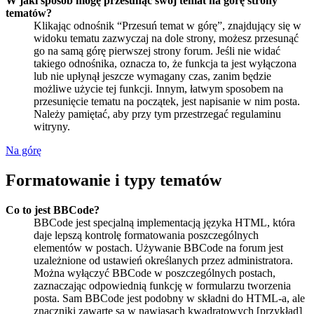
W jaki sposób mogę przesunąć swój temat na górę strony
tematów?
Klikając odnośnik “Przesuń temat w górę”, znajdujący się w
widoku tematu zazwyczaj na dole strony, możesz przesunąć
go na samą górę pierwszej strony forum. Jeśli nie widać
takiego odnośnika, oznacza to, że funkcja ta jest wyłączona
lub nie upłynął jeszcze wymagany czas, zanim będzie
możliwe użycie tej funkcji. Innym, łatwym sposobem na
przesunięcie tematu na początek, jest napisanie w nim posta.
Należy pamiętać, aby przy tym przestrzegać regulaminu
witryny.
Na górę
Formatowanie i typy tematów
Co to jest BBCode?
BBCode jest specjalną implementacją języka HTML, która
daje lepszą kontrolę formatowania poszczególnych
elementów w postach. Używanie BBCode na forum jest
uzależnione od ustawień określanych przez administratora.
Można wyłączyć BBCode w poszczególnych postach,
zaznaczając odpowiednią funkcję w formularzu tworzenia
posta. Sam BBCode jest podobny w składni do HTML-a, ale
znaczniki zawarte są w nawiasach kwadratowych [przykład]