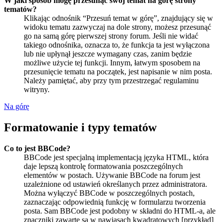
W jaki sposób mogę przesunąć swój temat na górę strony
tematów?
Klikając odnośnik “Przesuń temat w górę”, znajdujący się w
widoku tematu zazwyczaj na dole strony, możesz przesunąć
go na samą górę pierwszej strony forum. Jeśli nie widać
takiego odnośnika, oznacza to, że funkcja ta jest wyłączona
lub nie upłynął jeszcze wymagany czas, zanim będzie
możliwe użycie tej funkcji. Innym, łatwym sposobem na
przesunięcie tematu na początek, jest napisanie w nim posta.
Należy pamiętać, aby przy tym przestrzegać regulaminu
witryny.
Na górę
Formatowanie i typy tematów
Co to jest BBCode?
BBCode jest specjalną implementacją języka HTML, która
daje lepszą kontrolę formatowania poszczególnych
elementów w postach. Używanie BBCode na forum jest
uzależnione od ustawień określanych przez administratora.
Można wyłączyć BBCode w poszczególnych postach,
zaznaczając odpowiednią funkcję w formularzu tworzenia
posta. Sam BBCode jest podobny w składni do HTML-a, ale
znaczniki zawarte są w nawiasach kwadratowych [przykład]