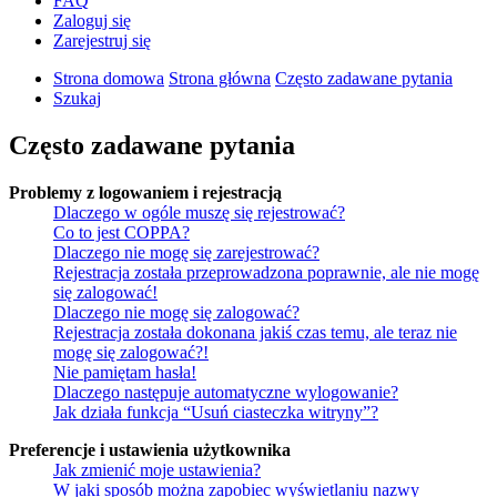
FAQ
Zaloguj się
Zarejestruj się
Strona domowa
Strona główna
Często zadawane pytania
Szukaj
Często zadawane pytania
Problemy z logowaniem i rejestracją
Dlaczego w ogóle muszę się rejestrować?
Co to jest COPPA?
Dlaczego nie mogę się zarejestrować?
Rejestracja została przeprowadzona poprawnie, ale nie mogę
się zalogować!
Dlaczego nie mogę się zalogować?
Rejestracja została dokonana jakiś czas temu, ale teraz nie
mogę się zalogować?!
Nie pamiętam hasła!
Dlaczego następuje automatyczne wylogowanie?
Jak działa funkcja “Usuń ciasteczka witryny”?
Preferencje i ustawienia użytkownika
Jak zmienić moje ustawienia?
W jaki sposób można zapobiec wyświetlaniu nazwy