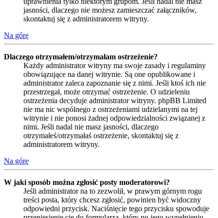
uprawnienia tylko niektórym grupom. Jeśli nadal nie masz
jasności, dlaczego nie możesz zamieszczać załączników,
skontaktuj się z administratorem witryny.
Na górę
Dlaczego otrzymałem/otrzymałam ostrzeżenie?
Każdy administrator witryny ma swoje zasady i regulaminy
obowiązujące na danej witrynie. Są one opublikowane i
administrator zaleca zapoznanie się z nimi. Jeśli ktoś ich nie
przestrzegał, może otrzymać ostrzeżenie. O udzieleniu
ostrzeżenia decyduje administrator witryny. phpBB Limited
nie ma nic wspólnego z ostrzeżeniami udzielanymi na tej
witrynie i nie ponosi żadnej odpowiedzialności związanej z
nimi. Jeśli nadal nie masz jasności, dlaczego
otrzymałeś/otrzymałaś ostrzeżenie, skontaktuj się z
administratorem witryny.
Na górę
W jaki sposób można zgłosić posty moderatorowi?
Jeśli administrator na to zezwolił, w prawym górnym rogu
treści posta, który chcesz zgłosić, powinien być widoczny
odpowiedni przycisk. Naciśnięcie tego przycisku spowoduje
przeniesienie cię do formularza, który po jego wypełnieniu