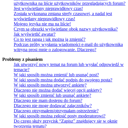
użytkownika na liście użytkowników przeglądających forum?
Jest wyświetlany nieprawidłowy czas!
Została wykonana zmiana strefy czasowej, a nadal jest
wyświetlany nieprawidłowy czas!
Mojego języka nie ma na liście!
Czym są obrazki wyświetlane obok nazwy użytkownika?
Jak wyświetlić awatar?
Co to jest ranga i jak można ją zmienić?
Podczas próby wysłania wiadomości e-mail do użytkownika
witryna prosi mnie o zalogowanie. Dlaczego?
Problemy z pisaniem
Jak utworzyć nowy temat na forum lub wysłać odpowiedź w
temacie?
W jaki sposób można zmienić lub usunąć post?
W jaki sposób można dodać podpis do swojego posta?
W jaki sposób można utworzyć ankietę?
Dlaczego nie można dodać więcej opcji ankiety?
W jaki sposób zmienić lub usunąć ankietę?
Dlaczego nie mam dostępu do forum?
Dlaczego nie mogę dodawać załączników?
Dlaczego otrzymałem/otrzymałam ostrzeżenie?
W jaki sposób można zgłosić posty moderatorowi?
Do czego służy przycisk “Zapisz” znajdujący się w oknie
tworzenia tematu?