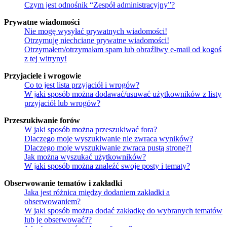
Czym jest odnośnik “Zespół administracyjny”?
Prywatne wiadomości
Nie mogę wysyłać prywatnych wiadomości!
Otrzymuję niechciane prywatne wiadomości!
Otrzymałem/otrzymałam spam lub obraźliwy e-mail od kogoś
z tej witryny!
Przyjaciele i wrogowie
Co to jest lista przyjaciół i wrogów?
W jaki sposób można dodawać/usuwać użytkowników z listy
przyjaciół lub wrogów?
Przeszukiwanie forów
W jaki sposób można przeszukiwać fora?
Dlaczego moje wyszukiwanie nie zwraca wyników?
Dlaczego moje wyszukiwanie zwraca pustą stronę?!
Jak można wyszukać użytkowników?
W jaki sposób można znaleźć swoje posty i tematy?
Obserwowanie tematów i zakładki
Jaka jest różnica między dodaniem zakładki a
obserwowaniem?
W jaki sposób można dodać zakładkę do wybranych tematów
lub je obserwować??