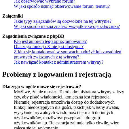
Jak obserwować wybrane forum?
W jaki sposób usunąć obserwowanie forum, tematu?
Załączniki
Jakie typy załączników są dozwolone na tej witrynie?
W jaki sposób można znaleźć wszystkie swoje załączniki?
Zagadnienia związane z phpBB
Kto jest autorem tego oprogramowania?
Dlaczego funkcja X nie jest dostępna?
Z kim się kontaktować w sprawach nadużyć lub zagadnień
prawnych związanych z tą witryną?
Jak nawiązać kontakt z administratorem witryny?
Problemy z logowaniem i rejestracją
Dlaczego w ogóle muszę się rejestrować?
Możliwe, że nie musisz. To od administratora witryny zależy
czy, aby pisać wiadomości, konieczna jest rejestracja.
Niemniej rejestracja umożliwia dostęp do dodatkowych
funkcji niedostępnych dla gości, takich jak własny awatar,
wysyłanie prywatnych wiadomości i e-maili do innych
użytkowników, możliwość przypisania do grup
użytkowników itp. Rejestracja zajmuje tylko chwilę, więc
zaleca się jej wykonanie.