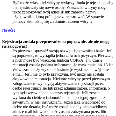
Być może właściciel witryny wyłączył funkcję rejestracji, aby
nie rejestrowały się nowe osoby. Właściciel witryny mógł
także zablokować twój adres IP lub zabronił nazwy
użytkownika, którą próbujesz zarejestrować. W sprawie
pomocy skontaktuj się z administratorem witryny.
Na górę
Rejestracja została przeprowadzona poprawnie, ale nie mogę
się zalogować!
Po pierwsze, sprawdź swoją nazwę użytkownika i hasło. Jeśli
są poprawne, to wystąpiła jedna z dwóch przyczyn. Pierwszą
z nich może być włączona funkcja COPPA, a w czasie
rejestracji została podana informacja, że masz mniej niż 13 lat.
Wówczas należy wykonać instrukcje wysłane na twój adres
e-mail. Jeśli nie to było przyczyną, być może nie została
aktywowana rejestracja. Niektóre witryny przed pierwszym
zalogowaniem wymagają aktywowania rejestracji przez
osobę rejestrującą się lub przez administratora. Informacja o
tym była wyświetlona podczas rejestracji. Jeśli została
wysłana do ciebie wiadomość e-mail, postępuj zgodnie z
zawartymi w niej instrukcjami. Jeżeli taka wiadomość do
ciebie nie dotarła, być może został podany nieprawidłowy
adres e-mail lub wiadomość została zatrzymana przez filtr