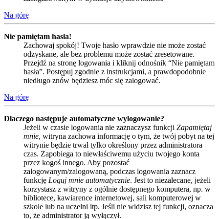
Na górę
Nie pamiętam hasła!
Zachowaj spokój! Twoje hasło wprawdzie nie może zostać
odzyskane, ale bez problemu może zostać zresetowane.
Przejdź na stronę logowania i kliknij odnośnik “Nie pamiętam
hasła”. Postępuj zgodnie z instrukcjami, a prawdopodobnie
niedługo znów będziesz móc się zalogować.
Na górę
Dlaczego następuje automatyczne wylogowanie?
Jeżeli w czasie logowania nie zaznaczysz funkcji
Zapamiętaj
mnie
, witryna zachowa informację o tym, że twój pobyt na tej
witrynie będzie trwał tylko określony przez administratora
czas. Zapobiega to niewłaściwemu użyciu twojego konta
przez kogoś innego. Aby pozostać
zalogowanym/zalogowaną, podczas logowania zaznacz
funkcję
Loguj mnie automatycznie
. Jest to niezalecane, jeżeli
korzystasz z witryny z ogólnie dostępnego komputera, np. w
bibliotece, kawiarence internetowej, sali komputerowej w
szkole lub na uczelni itp. Jeśli nie widzisz tej funkcji, oznacza
to, że administrator ją wyłączył.