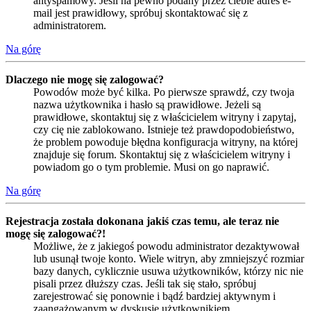
antyspamowy. Jeśli na pewno podany przez ciebie adres e-
mail jest prawidłowy, spróbuj skontaktować się z
administratorem.
Na górę
Dlaczego nie mogę się zalogować?
Powodów może być kilka. Po pierwsze sprawdź, czy twoja
nazwa użytkownika i hasło są prawidłowe. Jeżeli są
prawidłowe, skontaktuj się z właścicielem witryny i zapytaj,
czy cię nie zablokowano. Istnieje też prawdopodobieństwo,
że problem powoduje błędna konfiguracja witryny, na której
znajduje się forum. Skontaktuj się z właścicielem witryny i
powiadom go o tym problemie. Musi on go naprawić.
Na górę
Rejestracja została dokonana jakiś czas temu, ale teraz nie
mogę się zalogować?!
Możliwe, że z jakiegoś powodu administrator dezaktywował
lub usunął twoje konto. Wiele witryn, aby zmniejszyć rozmiar
bazy danych, cyklicznie usuwa użytkowników, którzy nic nie
pisali przez dłuższy czas. Jeśli tak się stało, spróbuj
zarejestrować się ponownie i bądź bardziej aktywnym i
zaangażowanym w dyskusje użytkownikiem.