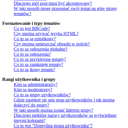
Dlaczego mój post musi być akceptowany?
W jaki sposób mogę przesunąć swój temat na górę strony
tematów?
Formatowanie i typy tematów
Co to jest BBCode?
Czy można używać języka HTML?
Co to są są emotikony?
Czy można umieszczać obrazki w poście?
Co to są ogłoszenia globalne?
Co to są ogłoszenia?
Co to są przyklejone tematy?
Co to są zamknięte tematy?
Co to są ikony tematu?
Rangi użytkownika i grupy
Kim są administratorzy?
Kim są moderatorzy?
Co to są grupy użytkowników?
Gdzie znajduje się spis grup użytkowników i jak można
dołączyć do grupy?
W jaki sposób można zostać liderem grupy?
Dlaczego niektóre nazwy użytkowników są wyświetlane
innymi kolorami?
Co to jest “Domyślna grupa użytkownika”?