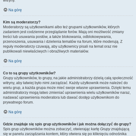
witryny.
Na górę
Kim są moderatorzy?
Moderatorzy są użytkownikami albo też grupami użytkowników, których
zadaniem jest codzienne przeglądanie forów. Mają oni możliwość zmiany
treści lub usuwania postów, a także blokowania, odblokowywania,
przenoszenia, usuwania i dzielenia tematów na forum, które moderują. Z
reguły moderatorzy czuwają, aby użytkownicy pisali na temat oraz nie
publikowali niewłaściwych i obraźliwych materiałów.
Na górę
Co to są grupy użytkowników?
Grupy użytkowników, to grupy, na jakie administratorzy dzielą całą społeczność
witryny, aby łatwiej było nimi zarządzać. Każdy użytkownik może należeć do
wielu grup, a każda grupa może mieć swoje własne uprawnienia. Dzięki temu
administratorzy mogą łatwo zmieniać uprawnienia wielu użytkowników naraz,
nadawać uprawnienia moderatora lub dawać dostęp użytkownikom do
prywatnego forum.
Na górę
Gdzie znajduje się spis grup użytkowników i jak można dołączyć do grupy?
Spis grup użytkowników można zobaczyć, otwierając kartę
Grupy
znajdującą
się w panelu zarządzania kontem, który otwiera się po kliknięciu odnośnika