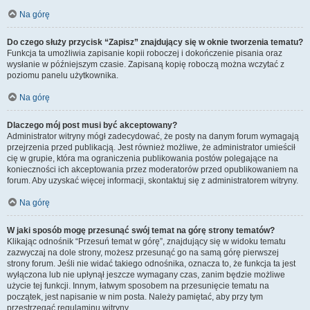
Na górę
Do czego służy przycisk “Zapisz” znajdujący się w oknie tworzenia tematu?
Funkcja ta umożliwia zapisanie kopii roboczej i dokończenie pisania oraz
wysłanie w późniejszym czasie. Zapisaną kopię roboczą można wczytać z
poziomu panelu użytkownika.
Na górę
Dlaczego mój post musi być akceptowany?
Administrator witryny mógł zadecydować, że posty na danym forum wymagają
przejrzenia przed publikacją. Jest również możliwe, że administrator umieścił
cię w grupie, która ma ograniczenia publikowania postów polegające na
konieczności ich akceptowania przez moderatorów przed opublikowaniem na
forum. Aby uzyskać więcej informacji, skontaktuj się z administratorem witryny.
Na górę
W jaki sposób mogę przesunąć swój temat na górę strony tematów?
Klikając odnośnik “Przesuń temat w górę”, znajdujący się w widoku tematu
zazwyczaj na dole strony, możesz przesunąć go na samą górę pierwszej
strony forum. Jeśli nie widać takiego odnośnika, oznacza to, że funkcja ta jest
wyłączona lub nie upłynął jeszcze wymagany czas, zanim będzie możliwe
użycie tej funkcji. Innym, łatwym sposobem na przesunięcie tematu na
początek, jest napisanie w nim posta. Należy pamiętać, aby przy tym
przestrzegać regulaminu witryny.