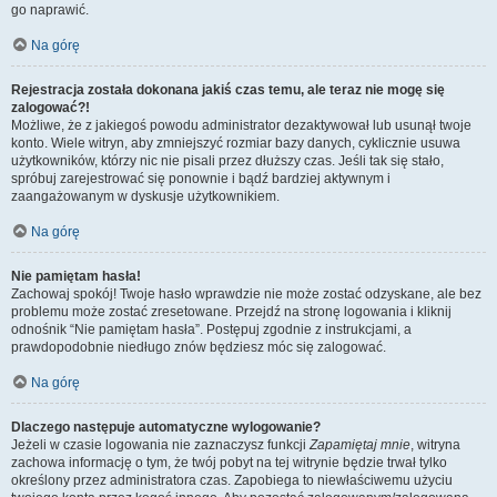
go naprawić.
Na górę
Rejestracja została dokonana jakiś czas temu, ale teraz nie mogę się
zalogować?!
Możliwe, że z jakiegoś powodu administrator dezaktywował lub usunął twoje
konto. Wiele witryn, aby zmniejszyć rozmiar bazy danych, cyklicznie usuwa
użytkowników, którzy nic nie pisali przez dłuższy czas. Jeśli tak się stało,
spróbuj zarejestrować się ponownie i bądź bardziej aktywnym i
zaangażowanym w dyskusje użytkownikiem.
Na górę
Nie pamiętam hasła!
Zachowaj spokój! Twoje hasło wprawdzie nie może zostać odzyskane, ale bez
problemu może zostać zresetowane. Przejdź na stronę logowania i kliknij
odnośnik “Nie pamiętam hasła”. Postępuj zgodnie z instrukcjami, a
prawdopodobnie niedługo znów będziesz móc się zalogować.
Na górę
Dlaczego następuje automatyczne wylogowanie?
Jeżeli w czasie logowania nie zaznaczysz funkcji
Zapamiętaj mnie
, witryna
zachowa informację o tym, że twój pobyt na tej witrynie będzie trwał tylko
określony przez administratora czas. Zapobiega to niewłaściwemu użyciu