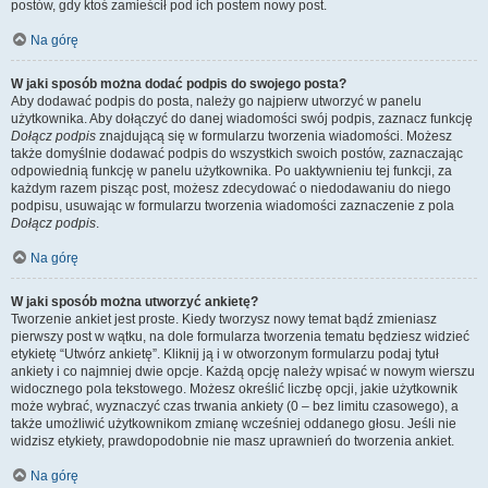
postów, gdy ktoś zamieścił pod ich postem nowy post.
Na górę
W jaki sposób można dodać podpis do swojego posta?
Aby dodawać podpis do posta, należy go najpierw utworzyć w panelu
użytkownika. Aby dołączyć do danej wiadomości swój podpis, zaznacz funkcję
Dołącz podpis
znajdującą się w formularzu tworzenia wiadomości. Możesz
także domyślnie dodawać podpis do wszystkich swoich postów, zaznaczając
odpowiednią funkcję w panelu użytkownika. Po uaktywnieniu tej funkcji, za
każdym razem pisząc post, możesz zdecydować o niedodawaniu do niego
podpisu, usuwając w formularzu tworzenia wiadomości zaznaczenie z pola
Dołącz podpis
.
Na górę
W jaki sposób można utworzyć ankietę?
Tworzenie ankiet jest proste. Kiedy tworzysz nowy temat bądź zmieniasz
pierwszy post w wątku, na dole formularza tworzenia tematu będziesz widzieć
etykietę “Utwórz ankietę”. Kliknij ją i w otworzonym formularzu podaj tytuł
ankiety i co najmniej dwie opcje. Każdą opcję należy wpisać w nowym wierszu
widocznego pola tekstowego. Możesz określić liczbę opcji, jakie użytkownik
może wybrać, wyznaczyć czas trwania ankiety (0 – bez limitu czasowego), a
także umożliwić użytkownikom zmianę wcześniej oddanego głosu. Jeśli nie
widzisz etykiety, prawdopodobnie nie masz uprawnień do tworzenia ankiet.
Na górę