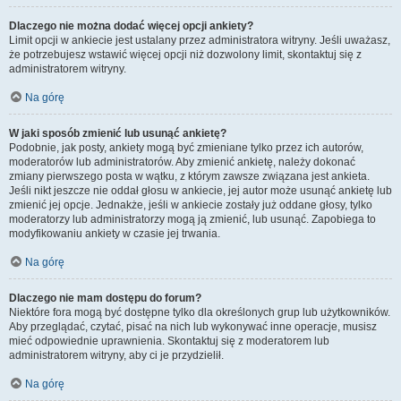
Dlaczego nie można dodać więcej opcji ankiety?
Limit opcji w ankiecie jest ustalany przez administratora witryny. Jeśli uważasz,
że potrzebujesz wstawić więcej opcji niż dozwolony limit, skontaktuj się z
administratorem witryny.
Na górę
W jaki sposób zmienić lub usunąć ankietę?
Podobnie, jak posty, ankiety mogą być zmieniane tylko przez ich autorów,
moderatorów lub administratorów. Aby zmienić ankietę, należy dokonać
zmiany pierwszego posta w wątku, z którym zawsze związana jest ankieta.
Jeśli nikt jeszcze nie oddał głosu w ankiecie, jej autor może usunąć ankietę lub
zmienić jej opcje. Jednakże, jeśli w ankiecie zostały już oddane głosy, tylko
moderatorzy lub administratorzy mogą ją zmienić, lub usunąć. Zapobiega to
modyfikowaniu ankiety w czasie jej trwania.
Na górę
Dlaczego nie mam dostępu do forum?
Niektóre fora mogą być dostępne tylko dla określonych grup lub użytkowników.
Aby przeglądać, czytać, pisać na nich lub wykonywać inne operacje, musisz
mieć odpowiednie uprawnienia. Skontaktuj się z moderatorem lub
administratorem witryny, aby ci je przydzielił.
Na górę