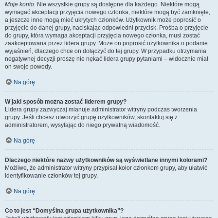
Moje konto
. Nie wszystkie grupy są dostępne dla każdego. Niektóre mogą
wymagać akceptacji przyjęcia nowego członka, niektóre mogą być zamknięte,
a jeszcze inne mogą mieć ukrytych członków. Użytkownik może poprosić o
przyjęcie do danej grupy, naciskając odpowiedni przycisk. Prośba o przyjęcie
do grupy, która wymaga akceptacji przyjęcia nowego członka, musi zostać
zaakceptowana przez lidera grupy. Może on poprosić użytkownika o podanie
wyjaśnień, dlaczego chce on dołączyć do tej grupy. W przypadku otrzymania
negatywnej decyzji proszę nie nękać lidera grupy pytaniami – widocznie miał
on swoje powody.
Na górę
W jaki sposób można zostać liderem grupy?
Lidera grupy zazwyczaj mianuje administrator witryny podczas tworzenia
grupy. Jeśli chcesz utworzyć grupę użytkowników, skontaktuj się z
administratorem, wysyłając do niego prywatną wiadomość.
Na górę
Dlaczego niektóre nazwy użytkowników są wyświetlane innymi kolorami?
Możliwe, że administrator witryny przypisał kolor członkom grupy, aby ułatwić
identyfikowanie członków tej grupy.
Na górę
Co to jest “Domyślna grupa użytkownika”?