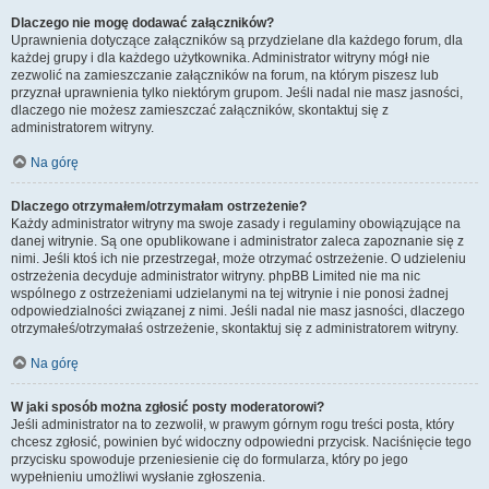
Dlaczego nie mogę dodawać załączników?
Uprawnienia dotyczące załączników są przydzielane dla każdego forum, dla
każdej grupy i dla każdego użytkownika. Administrator witryny mógł nie
zezwolić na zamieszczanie załączników na forum, na którym piszesz lub
przyznał uprawnienia tylko niektórym grupom. Jeśli nadal nie masz jasności,
dlaczego nie możesz zamieszczać załączników, skontaktuj się z
administratorem witryny.
Na górę
Dlaczego otrzymałem/otrzymałam ostrzeżenie?
Każdy administrator witryny ma swoje zasady i regulaminy obowiązujące na
danej witrynie. Są one opublikowane i administrator zaleca zapoznanie się z
nimi. Jeśli ktoś ich nie przestrzegał, może otrzymać ostrzeżenie. O udzieleniu
ostrzeżenia decyduje administrator witryny. phpBB Limited nie ma nic
wspólnego z ostrzeżeniami udzielanymi na tej witrynie i nie ponosi żadnej
odpowiedzialności związanej z nimi. Jeśli nadal nie masz jasności, dlaczego
otrzymałeś/otrzymałaś ostrzeżenie, skontaktuj się z administratorem witryny.
Na górę
W jaki sposób można zgłosić posty moderatorowi?
Jeśli administrator na to zezwolił, w prawym górnym rogu treści posta, który
chcesz zgłosić, powinien być widoczny odpowiedni przycisk. Naciśnięcie tego
przycisku spowoduje przeniesienie cię do formularza, który po jego
wypełnieniu umożliwi wysłanie zgłoszenia.