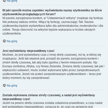
Na górę
W jaki sposób można zapobiec wyświetlaniu nazwy użytkownika na liście
użytkowników przeglądających forum?
W panelu zarządzania kontem, w “Ustawieniach witryny” znajduje się funkcja
Nie pokazuj statusu online
. Włącz tę funkcję, zaznaczając
Tak
. Nazwa
użytkownika będzie wyświetlana tylko dla administratorów, moderatorów i dla
ciebie. Twoja obecność na witrynie będzie wykazana w liczbie ukrytych
użytkowników.
Na górę
Jest wyświetlany nieprawidłowy czas!
Możliwe, że jest wyświetlany czas z innej strefy czasowej, niż ta, w której się
znajdujesz. Jeśli tak właśnie jest, przejdź do panelu zarządzania kontem i
zmień strefę czasową, tak aby była zgodna z twoim miejscem pobytu. Np.
Europa centralna, Afryka, czy Nowa Zelandia. Zmiana strefy czasowej, tak jak i
większości ustawień, może zostać wykonana tylko przez zarejestrowanych
użytkowników. Jeżeli nie jesteś zarejestrowanym użytkownikiem – teraz jest
dobry moment, by się zarejestrować.
Na górę
Została wykonana zmiana strefy czasowej, a nadal jest wyświetlany
nieprawidłowy czas!
Jeżeli na pewno strefa czasowa została ustawiona prawidłowo, a czas nadal
jest wyświetlany nieprawidłowo, oznacza to, że czas na serwerze jest