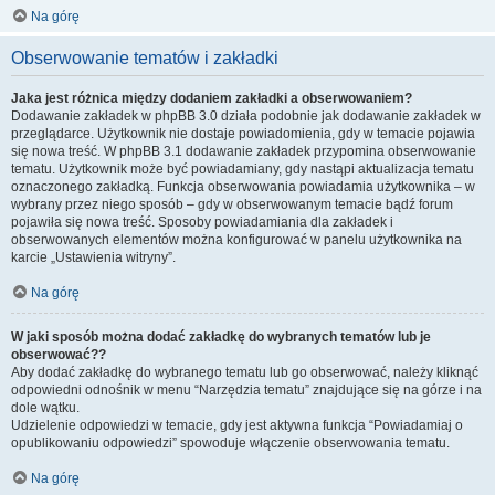
Na górę
Obserwowanie tematów i zakładki
Jaka jest różnica między dodaniem zakładki a obserwowaniem?
Dodawanie zakładek w phpBB 3.0 działa podobnie jak dodawanie zakładek w
przeglądarce. Użytkownik nie dostaje powiadomienia, gdy w temacie pojawia
się nowa treść. W phpBB 3.1 dodawanie zakładek przypomina obserwowanie
tematu. Użytkownik może być powiadamiany, gdy nastąpi aktualizacja tematu
oznaczonego zakładką. Funkcja obserwowania powiadamia użytkownika – w
wybrany przez niego sposób – gdy w obserwowanym temacie bądź forum
pojawiła się nowa treść. Sposoby powiadamiania dla zakładek i
obserwowanych elementów można konfigurować w panelu użytkownika na
karcie „Ustawienia witryny”.
Na górę
W jaki sposób można dodać zakładkę do wybranych tematów lub je
obserwować??
Aby dodać zakładkę do wybranego tematu lub go obserwować, należy kliknąć
odpowiedni odnośnik w menu “Narzędzia tematu” znajdujące się na górze i na
dole wątku.
Udzielenie odpowiedzi w temacie, gdy jest aktywna funkcja “Powiadamiaj o
opublikowaniu odpowiedzi” spowoduje włączenie obserwowania tematu.
Na górę