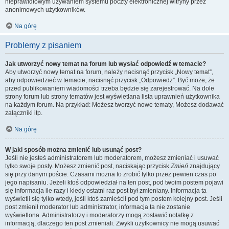
nieprawidłowym używaniem systemu poczty elektronicznej witryny przez
anonimowych użytkowników.
Na górę
Problemy z pisaniem
Jak utworzyć nowy temat na forum lub wysłać odpowiedź w temacie?
Aby utworzyć nowy temat na forum, należy nacisnąć przycisk „Nowy temat”,
aby odpowiedzieć w temacie, nacisnąć przycisk „Odpowiedz”. Być może, że
przed publikowaniem wiadomości trzeba będzie się zarejestrować. Na dole
strony forum lub strony tematów jest wyświetlana lista uprawnień użytkownika
na każdym forum. Na przykład: Możesz tworzyć nowe tematy, Możesz dodawać
załączniki itp.
Na górę
W jaki sposób można zmienić lub usunąć post?
Jeśli nie jesteś administratorem lub moderatorem, możesz zmieniać i usuwać
tylko swoje posty. Możesz zmienić post, naciskając przycisk
Zmień
znajdujący
się przy danym poście. Czasami można to zrobić tylko przez pewien czas po
jego napisaniu. Jeżeli ktoś odpowiedział na ten post, pod twoim postem pojawi
się informacja ile razy i kiedy ostatni raz post był zmieniany. Informacja ta
wyświetli się tylko wtedy, jeśli ktoś zamieścił pod tym postem kolejny post. Jeśli
post zmienił moderator lub administrator, informacja ta nie zostanie
wyświetlona. Administratorzy i moderatorzy mogą zostawić notatkę z
informacją, dlaczego ten post zmieniali. Zwykli użytkownicy nie mogą usuwać