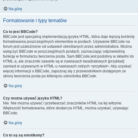
Na górę
Formatowanie i typy tematów
Co to jest BBCode?
BBCode jest specjalną implementacją języka HTML, która daje lepszą kontrolę
formatowania poszczególnych elementów w postach. Używanie BBCode na
forum jest uzależnione od ustawień określanych przez administratora. Można
wyłączyć BBCode w poszczególnych postach, zaznaczając odpowiednią
funkcję w formularzu tworzenia posta. Sam BBCode jest podobny w składni do
HTML-a, ale znaczniki zawarte są w nawiasach kwadratowych [przykład]
zamiast w używanych w HTML-u nawiasach ostrych <przykład>. Aby uzyskać
więcej informacji o BBCode, zapoznaj się z przewodnikiem dostępnym ze
strony tworzenia posta po kliknięciu odnośnika
BBCode
.
Na górę
Czy można używać języka HTML?
Nie. Nie można używać i przetwarzać znaczników HTML na tej witrynie.
Większość formatowania, które dostarcza HTML, można uzyskać, używając
BBCode.
Na górę
Co to są są emotikony?