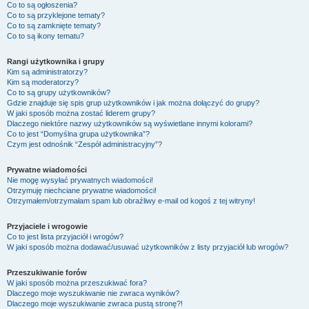
Co to są ogłoszenia?
Co to są przyklejone tematy?
Co to są zamknięte tematy?
Co to są ikony tematu?
Rangi użytkownika i grupy
Kim są administratorzy?
Kim są moderatorzy?
Co to są grupy użytkowników?
Gdzie znajduje się spis grup użytkowników i jak można dołączyć do grupy?
W jaki sposób można zostać liderem grupy?
Dlaczego niektóre nazwy użytkowników są wyświetlane innymi kolorami?
Co to jest “Domyślna grupa użytkownika”?
Czym jest odnośnik “Zespół administracyjny”?
Prywatne wiadomości
Nie mogę wysyłać prywatnych wiadomości!
Otrzymuję niechciane prywatne wiadomości!
Otrzymałem/otrzymałam spam lub obraźliwy e-mail od kogoś z tej witryny!
Przyjaciele i wrogowie
Co to jest lista przyjaciół i wrogów?
W jaki sposób można dodawać/usuwać użytkowników z listy przyjaciół lub wrogów?
Przeszukiwanie forów
W jaki sposób można przeszukiwać fora?
Dlaczego moje wyszukiwanie nie zwraca wyników?
Dlaczego moje wyszukiwanie zwraca pustą stronę?!