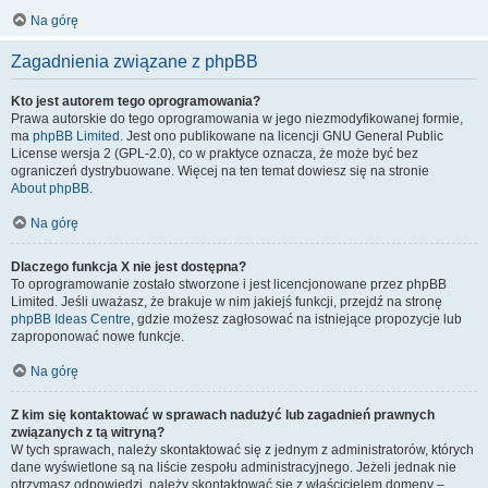
Na górę
Zagadnienia związane z phpBB
Kto jest autorem tego oprogramowania?
Prawa autorskie do tego oprogramowania w jego niezmodyfikowanej formie,
ma
phpBB Limited
. Jest ono publikowane na licencji GNU General Public
License wersja 2 (GPL-2.0), co w praktyce oznacza, że może być bez
ograniczeń dystrybuowane. Więcej na ten temat dowiesz się na stronie
About phpBB
.
Na górę
Dlaczego funkcja X nie jest dostępna?
To oprogramowanie zostało stworzone i jest licencjonowane przez phpBB
Limited. Jeśli uważasz, że brakuje w nim jakiejś funkcji, przejdź na stronę
phpBB Ideas Centre
, gdzie możesz zagłosować na istniejące propozycje lub
zaproponować nowe funkcje.
Na górę
Z kim się kontaktować w sprawach nadużyć lub zagadnień prawnych
związanych z tą witryną?
W tych sprawach, należy skontaktować się z jednym z administratorów, których
dane wyświetlone są na liście zespołu administracyjnego. Jeżeli jednak nie
otrzymasz odpowiedzi, należy skontaktować się z właścicielem domeny –