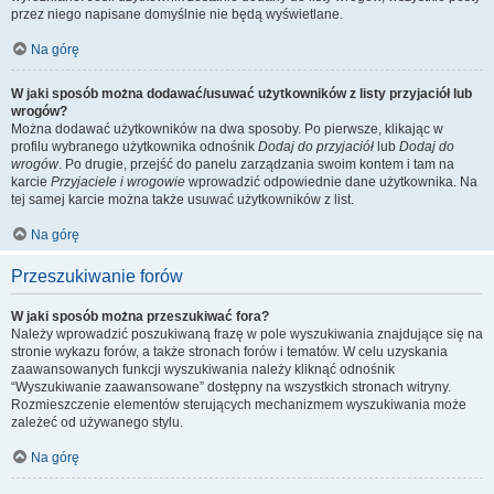
przez niego napisane domyślnie nie będą wyświetlane.
Na górę
W jaki sposób można dodawać/usuwać użytkowników z listy przyjaciół lub
wrogów?
Można dodawać użytkowników na dwa sposoby. Po pierwsze, klikając w
profilu wybranego użytkownika odnośnik
Dodaj do przyjaciół
lub
Dodaj do
wrogów
. Po drugie, przejść do panelu zarządzania swoim kontem i tam na
karcie
Przyjaciele i wrogowie
wprowadzić odpowiednie dane użytkownika. Na
tej samej karcie można także usuwać użytkowników z list.
Na górę
Przeszukiwanie forów
W jaki sposób można przeszukiwać fora?
Należy wprowadzić poszukiwaną frazę w pole wyszukiwania znajdujące się na
stronie wykazu forów, a także stronach forów i tematów. W celu uzyskania
zaawansowanych funkcji wyszukiwania należy kliknąć odnośnik
“Wyszukiwanie zaawansowane” dostępny na wszystkich stronach witryny.
Rozmieszczenie elementów sterujących mechanizmem wyszukiwania może
zależeć od używanego stylu.
Na górę