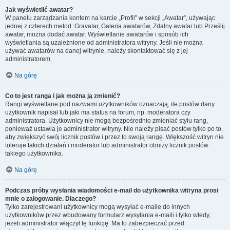
Jak wyświetlić awatar?
W panelu zarządzania kontem na karcie „Profil” w sekcji „Awatar”, używając
jednej z czterech metod: Gravatar, Galeria awatarów, Zdalny awatar lub Prześlij
awatar, można dodać awatar. Wyświetlanie awatarów i sposób ich
wyświetlania są uzależnione od administratora witryny. Jeśli nie można
używać awatarów na danej witrynie, należy skontaktować się z jej
administratorem.
Na górę
Co to jest ranga i jak można ją zmienić?
Rangi wyświetlane pod nazwami użytkowników oznaczają, ile postów dany
użytkownik napisał lub jaki ma status na forum, np. moderatora czy
administratora. Użytkownicy nie mogą bezpośrednio zmieniać stylu rang,
ponieważ ustawia je administrator witryny. Nie należy pisać postów tylko po to,
aby zwiększyć swój licznik postów i przez to swoją rangę. Większość witryn nie
toleruje takich działań i moderator lub administrator obniży licznik postów
takiego użytkownika.
Na górę
Podczas próby wysłania wiadomości e-mail do użytkownika witryna prosi
mnie o zalogowanie. Dlaczego?
Tylko zarejestrowani użytkownicy mogą wysyłać e-maile do innych
użytkowników przez wbudowany formularz wysyłania e-maili i tylko wtedy,
jeżeli administrator włączył tę funkcję. Ma to zabezpieczać przed