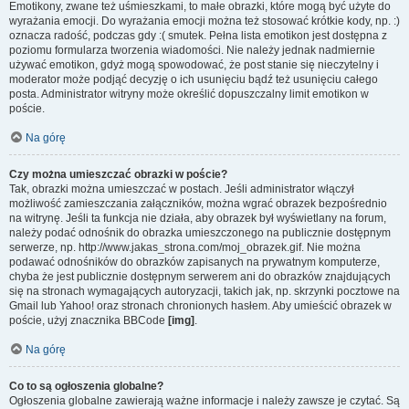
Emotikony, zwane też uśmieszkami, to małe obrazki, które mogą być użyte do
wyrażania emocji. Do wyrażania emocji można też stosować krótkie kody, np. :)
oznacza radość, podczas gdy :( smutek. Pełna lista emotikon jest dostępna z
poziomu formularza tworzenia wiadomości. Nie należy jednak nadmiernie
używać emotikon, gdyż mogą spowodować, że post stanie się nieczytelny i
moderator może podjąć decyzję o ich usunięciu bądź też usunięciu całego
posta. Administrator witryny może określić dopuszczalny limit emotikon w
poście.
Na górę
Czy można umieszczać obrazki w poście?
Tak, obrazki można umieszczać w postach. Jeśli administrator włączył
możliwość zamieszczania załączników, można wgrać obrazek bezpośrednio
na witrynę. Jeśli ta funkcja nie działa, aby obrazek był wyświetlany na forum,
należy podać odnośnik do obrazka umieszczonego na publicznie dostępnym
serwerze, np. http://www.jakas_strona.com/moj_obrazek.gif. Nie można
podawać odnośników do obrazków zapisanych na prywatnym komputerze,
chyba że jest publicznie dostępnym serwerem ani do obrazków znajdujących
się na stronach wymagających autoryzacji, takich jak, np. skrzynki pocztowe na
Gmail lub Yahoo! oraz stronach chronionych hasłem. Aby umieścić obrazek w
poście, użyj znacznika BBCode
[img]
.
Na górę
Co to są ogłoszenia globalne?
Ogłoszenia globalne zawierają ważne informacje i należy zawsze je czytać. Są