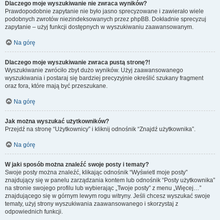
Dlaczego moje wyszukiwanie nie zwraca wyników?
Prawdopodobnie zapytanie nie było jasno sprecyzowane i zawierało wiele
podobnych zwrotów niezindeksowanych przez phpBB. Dokładnie sprecyzuj
zapytanie – użyj funkcji dostępnych w wyszukiwaniu zaawansowanym.
Na górę
Dlaczego moje wyszukiwanie zwraca pustą stronę?!
Wyszukiwanie zwróciło zbyt dużo wyników. Użyj zaawansowanego
wyszukiwania i postaraj się bardziej precyzyjnie określić szukany fragment
oraz fora, które mają być przeszukane.
Na górę
Jak można wyszukać użytkowników?
Przejdź na stronę “Użytkownicy” i kliknij odnośnik “Znajdź użytkownika”.
Na górę
W jaki sposób można znaleźć swoje posty i tematy?
Swoje posty można znaleźć, klikając odnośnik “Wyświetl moje posty”
znajdujący się w panelu zarządzania kontem lub odnośnik “Posty użytkownika”
na stronie swojego profilu lub wybierając „Twoje posty” z menu „Więcej…”
znajdującego się w górnym lewym rogu witryny. Jeśli chcesz wyszukać swoje
tematy, użyj strony wyszukiwania zaawansowanego i skorzystaj z
odpowiednich funkcji.