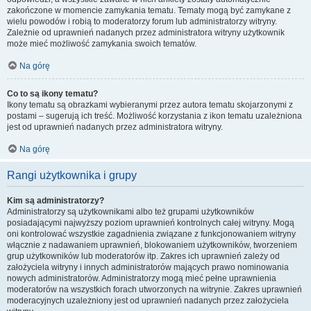
zakończone w momencie zamykania tematu. Tematy mogą być zamykane z
wielu powodów i robią to moderatorzy forum lub administratorzy witryny.
Zależnie od uprawnień nadanych przez administratora witryny użytkownik
może mieć możliwość zamykania swoich tematów.
Na górę
Co to są ikony tematu?
Ikony tematu są obrazkami wybieranymi przez autora tematu skojarzonymi z
postami – sugerują ich treść. Możliwość korzystania z ikon tematu uzależniona
jest od uprawnień nadanych przez administratora witryny.
Na górę
Rangi użytkownika i grupy
Kim są administratorzy?
Administratorzy są użytkownikami albo też grupami użytkowników
posiadającymi najwyższy poziom uprawnień kontrolnych całej witryny. Mogą
oni kontrolować wszystkie zagadnienia związane z funkcjonowaniem witryny
włącznie z nadawaniem uprawnień, blokowaniem użytkowników, tworzeniem
grup użytkowników lub moderatorów itp. Zakres ich uprawnień zależy od
założyciela witryny i innych administratorów mających prawo nominowania
nowych administratorów. Administratorzy mogą mieć pełne uprawnienia
moderatorów na wszystkich forach utworzonych na witrynie. Zakres uprawnień
moderacyjnych uzależniony jest od uprawnień nadanych przez założyciela