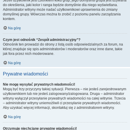
Jeżeli użytkownik jest członkiem kilku grup, jego domyślna grupa jest używana
do określenia, jaki kolor i ranga będzie domyślnie dla niego wyświetlana.
Administrator witryny może nadać użytkownikowi uprawnienia do zmiany
domyślnej grupy. Wówczas można to zrobić z poziomu panelu zarządzania
kontem.
Na górę
Czym jest odnośnik “Zespół administracyjny”?
Odnośnik ten prowadzi do strony z listą osób odpowiedzialnych za forum, na
której znajduje się spis administratorów i moderatorów oraz inne dane, takie
jak fora przez nich moderowane.
Na górę
Prywatne wiadomości
Nie mogę wysyłać prywatnych wiadomości!
Mogą być trzy przyczyny takiej sytuacji. Pierwsza – nie jesteś zarejestrowanym
użytkownikiem lub nie jesteś zalogowany/zalogowana. Druga – administrator
witryny wyłączył przesyłanie prywatnych wiadomości na całej witrynie. Trzecia
– administrator witryny uniemożliwił ci przesyłanie prywatnych wiadomości.
Aby uzyskać więcej informacji, skontaktuj się z administratorem witryny.
Na górę
Otrzymuję niechciane prywatne wiadomości!