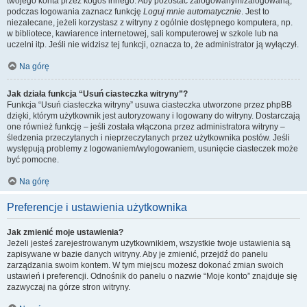
twojego konta przez kogoś innego. Aby pozostać zalogowanym/zalogowaną,
podczas logowania zaznacz funkcję
Loguj mnie automatycznie
. Jest to
niezalecane, jeżeli korzystasz z witryny z ogólnie dostępnego komputera, np.
w bibliotece, kawiarence internetowej, sali komputerowej w szkole lub na
uczelni itp. Jeśli nie widzisz tej funkcji, oznacza to, że administrator ją wyłączył.
Na górę
Jak działa funkcja “Usuń ciasteczka witryny”?
Funkcja “Usuń ciasteczka witryny” usuwa ciasteczka utworzone przez phpBB
dzięki, którym użytkownik jest autoryzowany i logowany do witryny. Dostarczają
one również funkcję – jeśli została włączona przez administratora witryny –
śledzenia przeczytanych i nieprzeczytanych przez użytkownika postów. Jeśli
występują problemy z logowaniem/wylogowaniem, usunięcie ciasteczek może
być pomocne.
Na górę
Preferencje i ustawienia użytkownika
Jak zmienić moje ustawienia?
Jeżeli jesteś zarejestrowanym użytkownikiem, wszystkie twoje ustawienia są
zapisywane w bazie danych witryny. Aby je zmienić, przejdź do panelu
zarządzania swoim kontem. W tym miejscu możesz dokonać zmian swoich
ustawień i preferencji. Odnośnik do panelu o nazwie “Moje konto” znajduje się
zazwyczaj na górze stron witryny.