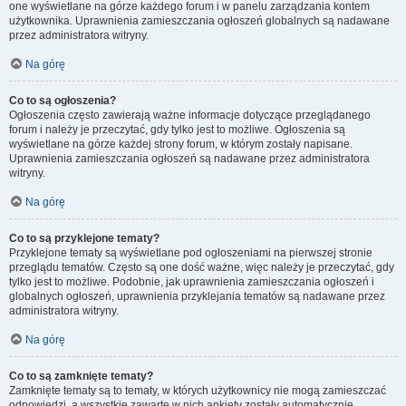
one wyświetlane na górze każdego forum i w panelu zarządzania kontem
użytkownika. Uprawnienia zamieszczania ogłoszeń globalnych są nadawane
przez administratora witryny.
Na górę
Co to są ogłoszenia?
Ogłoszenia często zawierają ważne informacje dotyczące przeglądanego
forum i należy je przeczytać, gdy tylko jest to możliwe. Ogłoszenia są
wyświetlane na górze każdej strony forum, w którym zostały napisane.
Uprawnienia zamieszczania ogłoszeń są nadawane przez administratora
witryny.
Na górę
Co to są przyklejone tematy?
Przyklejone tematy są wyświetlane pod ogłoszeniami na pierwszej stronie
przeglądu tematów. Często są one dość ważne, więc należy je przeczytać, gdy
tylko jest to możliwe. Podobnie, jak uprawnienia zamieszczania ogłoszeń i
globalnych ogłoszeń, uprawnienia przyklejania tematów są nadawane przez
administratora witryny.
Na górę
Co to są zamknięte tematy?
Zamknięte tematy są to tematy, w których użytkownicy nie mogą zamieszczać
odpowiedzi, a wszystkie zawarte w nich ankiety zostały automatycznie