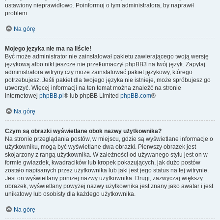
ustawiony nieprawidłowo. Poinformuj o tym administratora, by naprawił
problem.
Na górę
Mojego języka nie ma na liście!
Być może administrator nie zainstalował pakietu zawierającego twoją wersję
językową albo nikt jeszcze nie przetłumaczył phpBB3 na twój język. Zapytaj
administratora witryny czy może zainstalować pakiet językowy, którego
potrzebujesz. Jeśli pakiet dla twojego języka nie istnieje, może spróbujesz go
utworzyć. Więcej informacji na ten temat można znaleźć na stronie
internetowej
phpBB.pl
® lub phpBB Limited
phpBB.com
®
Na górę
Czym są obrazki wyświetlane obok nazwy użytkownika?
Na stronie przeglądania postów, w miejscu, gdzie są wyświetlane informacje o
użytkowniku, mogą być wyświetlane dwa obrazki. Pierwszy obrazek jest
skojarzony z rangą użytkownika. W zależności od używanego stylu jest on w
formie gwiazdek, kwadracików lub kropek pokazujących, jak dużo postów
zostało napisanych przez użytkownika lub jaki jest jego status na tej witrynie.
Jest on wyświetlany poniżej nazwy użytkownika. Drugi, zazwyczaj większy
obrazek, wyświetlany powyżej nazwy użytkownika jest znany jako awatar i jest
unikatowy lub osobisty dla każdego użytkownika.
Na górę