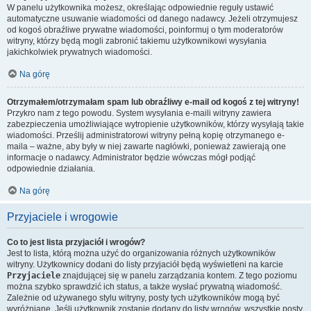
W panelu użytkownika możesz, określając odpowiednie reguły ustawić
automatyczne usuwanie wiadomości od danego nadawcy. Jeżeli otrzymujesz
od kogoś obraźliwe prywatne wiadomości, poinformuj o tym moderatorów
witryny, którzy będą mogli zabronić takiemu użytkownikowi wysyłania
jakichkolwiek prywatnych wiadomości.
Na górę
Otrzymałem/otrzymałam spam lub obraźliwy e-mail od kogoś z tej witryny!
Przykro nam z tego powodu. System wysyłania e-maili witryny zawiera
zabezpieczenia umożliwiające wytropienie użytkowników, którzy wysyłają takie
wiadomości. Prześlij administratorowi witryny pełną kopię otrzymanego e-
maila – ważne, aby były w niej zawarte nagłówki, ponieważ zawierają one
informacje o nadawcy. Administrator będzie wówczas mógł podjąć
odpowiednie działania.
Na górę
Przyjaciele i wrogowie
Co to jest lista przyjaciół i wrogów?
Jest to lista, którą można użyć do organizowania różnych użytkowników
witryny. Użytkownicy dodani do listy przyjaciół będą wyświetleni na karcie
Przyjaciele
znajdującej się w panelu zarządzania kontem. Z tego poziomu
można szybko sprawdzić ich status, a także wysłać prywatną wiadomość.
Zależnie od używanego stylu witryny, posty tych użytkowników mogą być
wyróżniane. Jeśli użytkownik zostanie dodany do listy wrogów, wszystkie posty