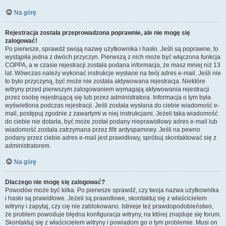
Na górę
Rejestracja została przeprowadzona poprawnie, ale nie mogę się
zalogować!
Po pierwsze, sprawdź swoją nazwę użytkownika i hasło. Jeśli są poprawne, to
wystąpiła jedna z dwóch przyczyn. Pierwszą z nich może być włączona funkcja
COPPA, a w czasie rejestracji została podana informacja, że masz mniej niż 13
lat. Wówczas należy wykonać instrukcje wysłane na twój adres e-mail. Jeśli nie
to było przyczyną, być może nie została aktywowana rejestracja. Niektóre
witryny przed pierwszym zalogowaniem wymagają aktywowania rejestracji
przez osobę rejestrującą się lub przez administratora. Informacja o tym była
wyświetlona podczas rejestracji. Jeśli została wysłana do ciebie wiadomość e-
mail, postępuj zgodnie z zawartymi w niej instrukcjami. Jeżeli taka wiadomość
do ciebie nie dotarła, być może został podany nieprawidłowy adres e-mail lub
wiadomość została zatrzymana przez filtr antyspamowy. Jeśli na pewno
podany przez ciebie adres e-mail jest prawidłowy, spróbuj skontaktować się z
administratorem.
Na górę
Dlaczego nie mogę się zalogować?
Powodów może być kilka. Po pierwsze sprawdź, czy twoja nazwa użytkownika
i hasło są prawidłowe. Jeżeli są prawidłowe, skontaktuj się z właścicielem
witryny i zapytaj, czy cię nie zablokowano. Istnieje też prawdopodobieństwo,
że problem powoduje błędna konfiguracja witryny, na której znajduje się forum.
Skontaktuj się z właścicielem witryny i powiadom go o tym problemie. Musi on