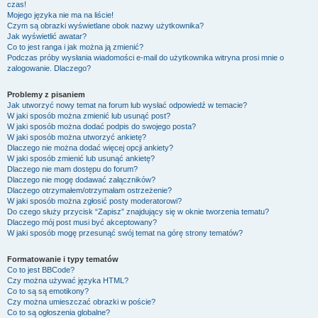
czas!
Mojego języka nie ma na liście!
Czym są obrazki wyświetlane obok nazwy użytkownika?
Jak wyświetlić awatar?
Co to jest ranga i jak można ją zmienić?
Podczas próby wysłania wiadomości e-mail do użytkownika witryna prosi mnie o
zalogowanie. Dlaczego?
Problemy z pisaniem
Jak utworzyć nowy temat na forum lub wysłać odpowiedź w temacie?
W jaki sposób można zmienić lub usunąć post?
W jaki sposób można dodać podpis do swojego posta?
W jaki sposób można utworzyć ankietę?
Dlaczego nie można dodać więcej opcji ankiety?
W jaki sposób zmienić lub usunąć ankietę?
Dlaczego nie mam dostępu do forum?
Dlaczego nie mogę dodawać załączników?
Dlaczego otrzymałem/otrzymałam ostrzeżenie?
W jaki sposób można zgłosić posty moderatorowi?
Do czego służy przycisk “Zapisz” znajdujący się w oknie tworzenia tematu?
Dlaczego mój post musi być akceptowany?
W jaki sposób mogę przesunąć swój temat na górę strony tematów?
Formatowanie i typy tematów
Co to jest BBCode?
Czy można używać języka HTML?
Co to są są emotikony?
Czy można umieszczać obrazki w poście?
Co to są ogłoszenia globalne?