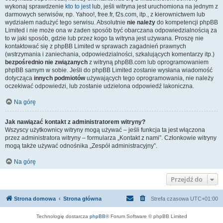
wykonaj sprawdzenie
kto to jest
lub, jeśli witryna jest uruchomiona na jednym z
darmowych serwisów, np. Yahoo!, free.fr, f2s.com, itp., z kierownictwem lub
wydziałem nadużyć tego serwisu. Absolutnie
nie należy
do kompetencji phpBB
Limited i nie może ona w żaden sposób być obarczana odpowiedzialnością za
to w jaki sposób, gdzie lub przez kogo ta witryna jest używana. Proszę nie
kontaktować się z phpBB Limited w sprawach zagadnień prawnych
(wstrzymania i zaniechania, odpowiedzialności, szkalujących komentarzy itp.)
bezpośrednio nie związanych
z witryną phpBB.com lub oprogramowaniem
phpBB samym w sobie. Jeśli do phpBB Limited zostanie wysłana wiadomość
dotycząca
innych podmiotów
używających tego oprogramowania, nie należy
oczekiwać odpowiedzi, lub zostanie udzielona odpowiedź lakoniczna.
Na górę
Jak nawiązać kontakt z administratorem witryny?
Wszyscy użytkownicy witryny mogą używać – jeśli funkcja ta jest włączona
przez administratora witryny – formularza „Kontakt z nami”. Członkowie witryny
mogą także używać odnośnika „Zespół administracyjny”.
Na górę
Przejdź do
Strona domowa
Strona główna
Strefa czasowa
UTC+01:00
Technologię dostarcza
phpBB
® Forum Software © phpBB Limited