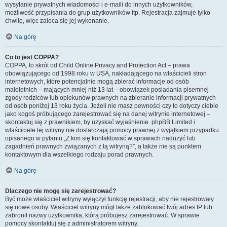
wysyłanie prywatnych wiadomości i e-maili do innych użytkowników,
możliwość przypisania do grup użytkowników itp. Rejestracja zajmuje tylko
chwilę, więc zaleca się jej wykonanie.
Na górę
Co to jest COPPA?
COPPA, to skrót od Child Online Privacy and Protection Act – prawa
obowiązującego od 1998 roku w USA, nakładającego na właścicieli stron
internetowych, które potencjalnie mogą zbierać informacje od osób
małoletnich – mających mniej niż 13 lat – obowiązek posiadania pisemnej
zgody rodziców lub opiekunów prawnych na zbieranie informacji prywatnych
od osób poniżej 13 roku życia. Jeżeli nie masz pewności czy to dotyczy ciebie
jako kogoś próbującego zarejestrować się na danej witrynie internetowej –
skontaktuj się z prawnikiem, by uzyskać wyjaśnienie. phpBB Limited i
właściciele tej witryny nie dostarczają pomocy prawnej z wyjątkiem przypadku
opisanego w pytaniu „Z kim się kontaktować w sprawach nadużyć lub
zagadnień prawnych związanych z tą witryną?”, a także nie są punktem
kontaktowym dla wszelkiego rodzaju porad prawnych.
Na górę
Dlaczego nie mogę się zarejestrować?
Być może właściciel witryny wyłączył funkcję rejestracji, aby nie rejestrowały
się nowe osoby. Właściciel witryny mógł także zablokować twój adres IP lub
zabronił nazwy użytkownika, którą próbujesz zarejestrować. W sprawie
pomocy skontaktuj się z administratorem witryny.