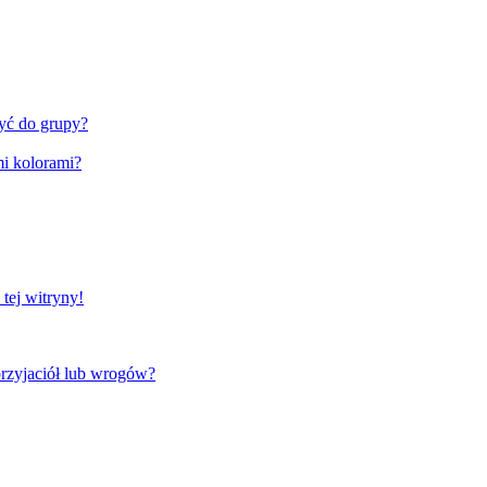
zyć do grupy?
i kolorami?
tej witryny!
rzyjaciół lub wrogów?