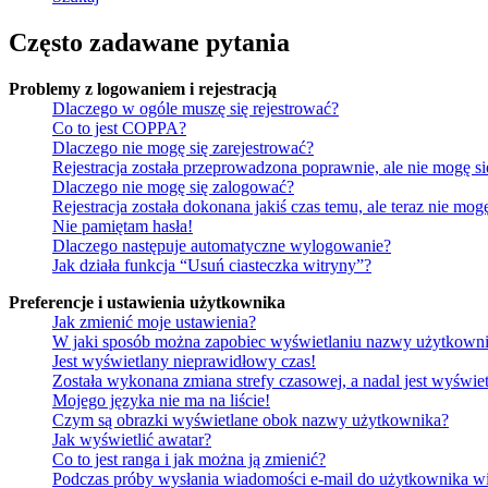
Często zadawane pytania
Problemy z logowaniem i rejestracją
Dlaczego w ogóle muszę się rejestrować?
Co to jest COPPA?
Dlaczego nie mogę się zarejestrować?
Rejestracja została przeprowadzona poprawnie, ale nie mogę s
Dlaczego nie mogę się zalogować?
Rejestracja została dokonana jakiś czas temu, ale teraz nie mo
Nie pamiętam hasła!
Dlaczego następuje automatyczne wylogowanie?
Jak działa funkcja “Usuń ciasteczka witryny”?
Preferencje i ustawienia użytkownika
Jak zmienić moje ustawienia?
W jaki sposób można zapobiec wyświetlaniu nazwy użytkowni
Jest wyświetlany nieprawidłowy czas!
Została wykonana zmiana strefy czasowej, a nadal jest wyświe
Mojego języka nie ma na liście!
Czym są obrazki wyświetlane obok nazwy użytkownika?
Jak wyświetlić awatar?
Co to jest ranga i jak można ją zmienić?
Podczas próby wysłania wiadomości e-mail do użytkownika wi