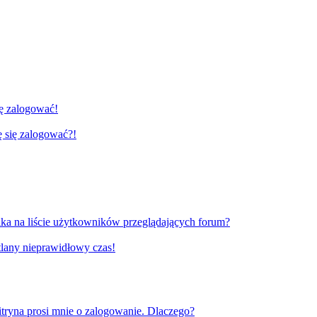
ię zalogować!
gę się zalogować?!
ka na liście użytkowników przeglądających forum?
tlany nieprawidłowy czas!
tryna prosi mnie o zalogowanie. Dlaczego?