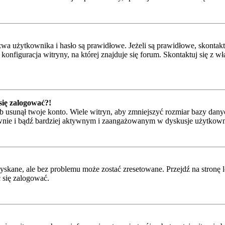
 użytkownika i hasło są prawidłowe. Jeżeli są prawidłowe, skontaktuj 
onfiguracja witryny, na której znajduje się forum. Skontaktuj się z 
 się zalogować?!
 usunął twoje konto. Wiele witryn, aby zmniejszyć rozmiar bazy danyc
ponownie i bądź bardziej aktywnym i zaangażowanym w dyskusje użytkow
kane, ale bez problemu może zostać zresetowane. Przejdź na stronę l
 się zalogować.