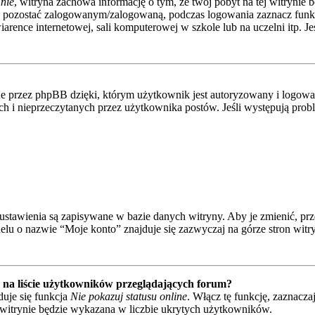
nie
, witryna zachowa informację o tym, że twój pobyt na tej witrynie b
y pozostać zalogowanym/zalogowaną, podczas logowania zaznacz fun
rence internetowej, sali komputerowej w szkole lub na uczelni itp. Jeśli
 przez phpBB dzięki, którym użytkownik jest autoryzowany i logowany
nych i nieprzeczytanych przez użytkownika postów. Jeśli występują p
e ustawienia są zapisywane w bazie danych witryny. Aby je zmienić, p
elu o nazwie “Moje konto” znajduje się zazwyczaj na górze stron witr
na liście użytkowników przeglądających forum?
uje się funkcja
Nie pokazuj statusu online
. Włącz tę funkcję, zaznacza
a witrynie będzie wykazana w liczbie ukrytych użytkowników.