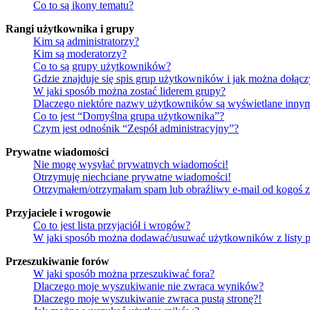
Co to są ikony tematu?
Rangi użytkownika i grupy
Kim są administratorzy?
Kim są moderatorzy?
Co to są grupy użytkowników?
Gdzie znajduje się spis grup użytkowników i jak można dołąc
W jaki sposób można zostać liderem grupy?
Dlaczego niektóre nazwy użytkowników są wyświetlane innym
Co to jest “Domyślna grupa użytkownika”?
Czym jest odnośnik “Zespół administracyjny”?
Prywatne wiadomości
Nie mogę wysyłać prywatnych wiadomości!
Otrzymuję niechciane prywatne wiadomości!
Otrzymałem/otrzymałam spam lub obraźliwy e-mail od kogoś z 
Przyjaciele i wrogowie
Co to jest lista przyjaciół i wrogów?
W jaki sposób można dodawać/usuwać użytkowników z listy p
Przeszukiwanie forów
W jaki sposób można przeszukiwać fora?
Dlaczego moje wyszukiwanie nie zwraca wyników?
Dlaczego moje wyszukiwanie zwraca pustą stronę?!