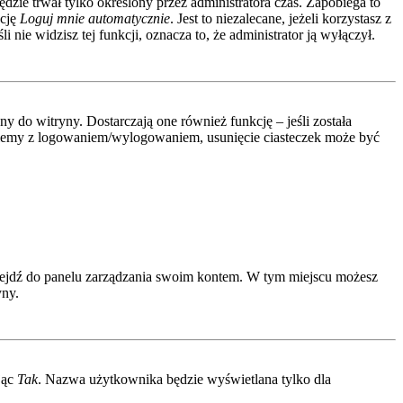
ędzie trwał tylko określony przez administratora czas. Zapobiega to
kcję
Loguj mnie automatycznie
. Jest to niezalecane, jeżeli korzystasz z
 nie widzisz tej funkcji, oznacza to, że administrator ją wyłączył.
 do witryny. Dostarczają one również funkcję – jeśli została
roblemy z logowaniem/wylogowaniem, usunięcie ciasteczek może być
rzejdź do panelu zarządzania swoim kontem. W tym miejscu możesz
yny.
jąc
Tak
. Nazwa użytkownika będzie wyświetlana tylko dla