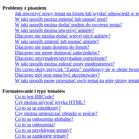
Problemy z pisaniem
Jak utworzyć nowy temat na forum lub wysłać odpowiedź w t
W jaki sposób można zmienić lub usunąć post?
W jaki sposób można dodać podpis do swojego posta?
W jaki sposób można utworzyć ankietę?
Dlaczego nie można dodać więcej opcji ankiety?
W jaki sposób zmienić lub usunąć ankietę?
Dlaczego nie mam dostępu do forum?
Dlaczego nie mogę dodawać załączników?
Dlaczego otrzymałem/otrzymałam ostrzeżenie?
W jaki sposób można zgłosić posty moderatorowi?
Do czego służy przycisk “Zapisz” znajdujący się w oknie twor
Dlaczego mój post musi być akceptowany?
W jaki sposób mogę przesunąć swój temat na górę strony tema
Formatowanie i typy tematów
Co to jest BBCode?
Czy można używać języka HTML?
Co to są są emotikony?
Czy można umieszczać obrazki w poście?
Co to są ogłoszenia globalne?
Co to są ogłoszenia?
Co to są przyklejone tematy?
Co to są zamknięte tematy?