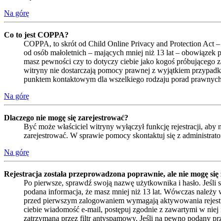
Na górę
Co to jest COPPA?
COPPA, to skrót od Child Online Privacy and Protection Act –
od osób małoletnich – mających mniej niż 13 lat – obowiązek 
masz pewności czy to dotyczy ciebie jako kogoś próbującego zar
witryny nie dostarczają pomocy prawnej z wyjątkiem przypadk
punktem kontaktowym dla wszelkiego rodzaju porad prawnych
Na górę
Dlaczego nie mogę się zarejestrować?
Być może właściciel witryny wyłączył funkcję rejestracji, aby
zarejestrować. W sprawie pomocy skontaktuj się z administrat
Na górę
Rejestracja została przeprowadzona poprawnie, ale nie mogę się
Po pierwsze, sprawdź swoją nazwę użytkownika i hasło. Jeśli 
podana informacja, że masz mniej niż 13 lat. Wówczas należy w
przed pierwszym zalogowaniem wymagają aktywowania rejestracji 
ciebie wiadomość e-mail, postępuj zgodnie z zawartymi w niej 
zatrzymana przez filtr antyspamowy. Jeśli na pewno podany prze