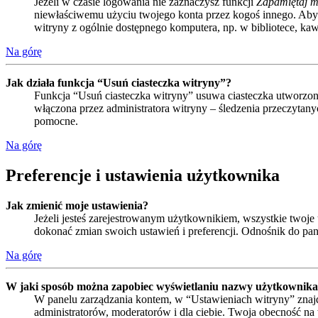
Jeżeli w czasie logowania nie zaznaczysz funkcji
Zapamiętaj m
niewłaściwemu użyciu twojego konta przez kogoś innego. Ab
witryny z ogólnie dostępnego komputera, np. w bibliotece, kawia
Na górę
Jak działa funkcja “Usuń ciasteczka witryny”?
Funkcja “Usuń ciasteczka witryny” usuwa ciasteczka utworzone
włączona przez administratora witryny – śledzenia przeczyta
pomocne.
Na górę
Preferencje i ustawienia użytkownika
Jak zmienić moje ustawienia?
Jeżeli jesteś zarejestrowanym użytkownikiem, wszystkie twoj
dokonać zmian swoich ustawień i preferencji. Odnośnik do pan
Na górę
W jaki sposób można zapobiec wyświetlaniu nazwy użytkownika 
W panelu zarządzania kontem, w “Ustawieniach witryny” znajd
administratorów, moderatorów i dla ciebie. Twoja obecność n