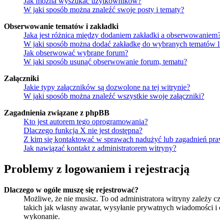
Jak można wyszukać użytkowników?
W jaki sposób można znaleźć swoje posty i tematy?
Obserwowanie tematów i zakładki
Jaka jest różnica między dodaniem zakładki a obserwowaniem
W jaki sposób można dodać zakładkę do wybranych tematów 
Jak obserwować wybrane forum?
W jaki sposób usunąć obserwowanie forum, tematu?
Załączniki
Jakie typy załączników są dozwolone na tej witrynie?
W jaki sposób można znaleźć wszystkie swoje załączniki?
Zagadnienia związane z phpBB
Kto jest autorem tego oprogramowania?
Dlaczego funkcja X nie jest dostępna?
Z kim się kontaktować w sprawach nadużyć lub zagadnień pra
Jak nawiązać kontakt z administratorem witryny?
Problemy z logowaniem i rejestracją
Dlaczego w ogóle muszę się rejestrować?
Możliwe, że nie musisz. To od administratora witryny zależy cz
takich jak własny awatar, wysyłanie prywatnych wiadomości i e
wykonanie.