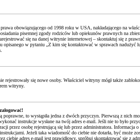
 prawa obowiązującego od 1998 roku w USA, nakładającego na właścicie
posiadania pisemnej zgody rodziców lub opiekunów prawnych na zbieran
ejestrować się na danej witrynie internetowej – skontaktuj się z praw
u opisanego w pytaniu „Z kim się kontaktować w sprawach nadużyć lub
.
 nie rejestrowały się nowe osoby. Właściciel witryny mógł także zablo
orem witryny.
 zalogować!
są poprawne, to wystąpiła jedna z dwóch przyczyn. Pierwszą z nich mo
ykonać instrukcje wysłane na twój adres e-mail. Jeśli nie to było przy
przez osobę rejestrującą się lub przez administratora. Informacja o t
instrukcjami. Jeżeli taka wiadomość do ciebie nie dotarła, być może z
z ciebie adres e-mail jest prawidłowy, spróbuj skontaktować się z adm