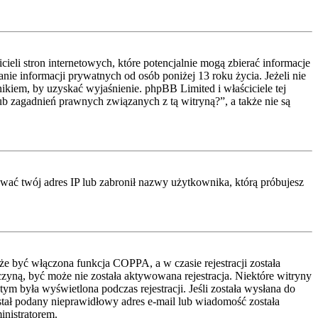
li stron internetowych, które potencjalnie mogą zbierać informacje
ie informacji prywatnych od osób poniżej 13 roku życia. Jeżeli nie
nikiem, by uzyskać wyjaśnienie. phpBB Limited i właściciele tej
 zagadnień prawnych związanych z tą witryną?”, a także nie są
kować twój adres IP lub zabronił nazwy użytkownika, którą próbujesz
że być włączona funkcja COPPA, a w czasie rejestracji została
czyną, być może nie została aktywowana rejestracja. Niektóre witryny
ym była wyświetlona podczas rejestracji. Jeśli została wysłana do
ostał podany nieprawidłowy adres e-mail lub wiadomość została
inistratorem.