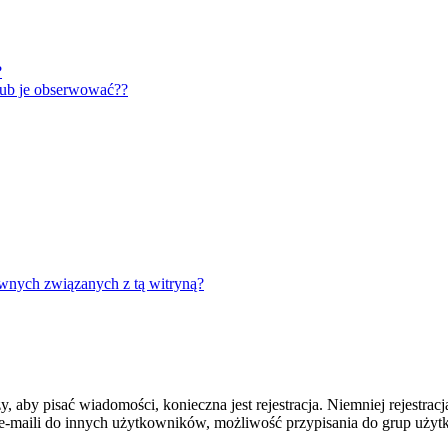
?
lub je obserwować??
wnych związanych z tą witryną?
y, aby pisać wiadomości, konieczna jest rejestracja. Niemniej rejestra
-maili do innych użytkowników, możliwość przypisania do grup użytkow