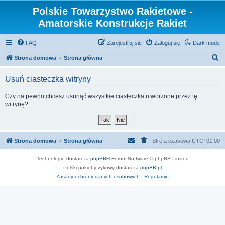
Polskie Towarzystwo Rakietowe -
Amatorskie Konstrukcje Rakiet
FAQ
Zarejestruj się
Zaloguj się
Dark mode
S
Strona domowa
Strona główna
z
Usuń ciasteczka witryny
u
k
Czy na pewno chcesz usunąć wszystkie ciasteczka utworzone przez tę
witrynę?
a
j
Strona domowa
Strona główna
Strefa czasowa
UTC+01:00
Technologię dostarcza
phpBB
® Forum Software © phpBB Limited
Polski pakiet językowy dostarcza
phpBB.pl
Zasady ochrony danych osobowych
|
Regulamin