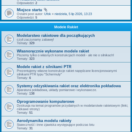
Odpowiedzi:
2
Miejsce startu
Ostatni post autor:
Ufok
«
niedziela, 5 lip 2026, 13:23
Odpowiedzi:
5
Modele Rakiet
Modelarstwo rakietowe dla początkujących
czyli zaczynamy zabawę!
Tematy:
329
Własnoręcznie wykonane modele rakiet
Piszemy tylko o własnych konstrukcjach modeli - ale nie o silnikach!
Tematy:
323
Modele rakiet z silnikami PTR
Prezentujemy własne konstrukcje rakiet napędzane licencjonowanymi
silnikami PTR typu "Schermuly"
Tematy:
6
Systemy odzyskiwania rakiet oraz elektronika pokładowa
Aparatura pokładowa, układy pomiarowe i wykonawcze.
Tematy:
138
Oprogramowanie komputerowe
Dyskusja na temat programów przydatnych w modelarstwie rakietowym (linki,
ciekawe strony)
Tematy:
51
Aerodynamika modelu rakiety
Stateczność i inne zjawiska występujące podczas lotu
Tematy:
31