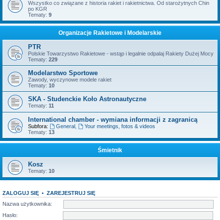
Wszystko co związane z historia rakiet i rakietnictwa. Od starożytnych Chin
po KGR
Tematy:
9
Organizacje Rakietowe i Modelarskie
PTR
Polskie Towarzystwo Rakietowe - wstąp i legalnie odpalaj Rakiety Dużej Mocy
Tematy:
229
Modelarstwo Sportowe
Zawody, wyczynowe modele rakiet
Tematy:
10
SKA - Studenckie Koło Astronautyczne
Tematy:
11
International chamber - wymiana informacji z zagranicą
Subfora:
General
,
Your meetings, fotos & videos
Tematy:
13
Śmietnik
Kosz
Tematy:
10
ZALOGUJ SIĘ
•
ZAREJESTRUJ SIĘ
Nazwa użytkownika:
Hasło: