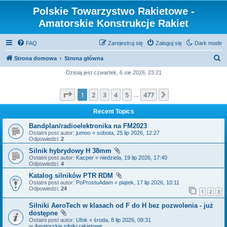
Polskie Towarzystwo Rakietowe -
Amatorskie Konstrukcje Rakiet
FAQ
Zarejestruj się
Zaloguj się
Dark mode
S
Strona domowa
Strona główna
z
Dzisiaj jest czwartek, 6 sie 2026, 23:21
u
Strona
1
z
477
1
2
3
4
5
477
Następna
k
…
a
Recent Topics
j
Bandplan/radioelektronika na FM2023
Ostatni post autor:
jumoo
«
sobota, 25 lip 2026, 12:27
Odpowiedzi:
2
Silnik hybrydowy H 38mm
Ostatni post autor:
Kacper
«
niedziela, 19 lip 2026, 17:40
Odpowiedzi:
4
Katalog silników PTR RDM
Ostatni post autor:
PoProstuAdam
«
piątek, 17 lip 2026, 10:11
Odpowiedzi:
24
1
2
3
Silniki AeroTech w klasach od F do H bez pozwolenia - już
dostępne
Ostatni post autor:
Ufok
«
środa, 8 lip 2026, 09:31
w
Amatorskie silniki rakietowe