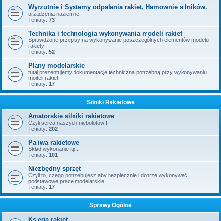
Wyrzutnie i Systemy odpalania rakiet, Hamownie silników.
urządzenia naziemne
Tematy:
73
Technika i technologia wykonywania modeli rakiet
Sprawdzone przepisy na wykonywanie poszczególnych elementów modelu
rakiety
Tematy:
52
Plany modelarskie
tutaj prezentujemy dokumentacje techniczną potrzebną przy wykonywaniu
modeli rakiet
Tematy:
17
Silniki Rakietowe
Amatorskie silniki rakietowe
Czyli serca naszych niebolotów !
Tematy:
202
Paliwa rakietowe
Skład wykonanie itp...
Tematy:
101
Niezbędny sprzęt
Czyli to, czego potrzebujesz aby bezpiecznie i dobrze wykonywać
podstawowe prace modelarskie
Tematy:
17
Sprawy Ogólne
Księga rakiet