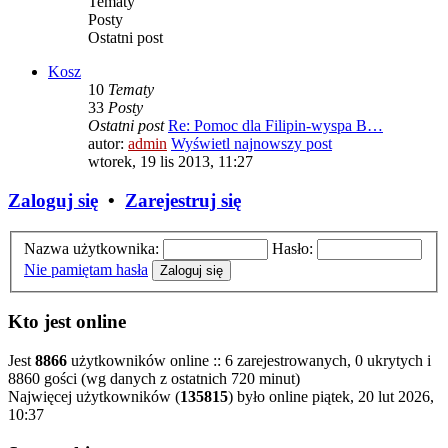
Tematy
Posty
Ostatni post
Kosz
10
Tematy
33
Posty
Ostatni post
Re: Pomoc dla Filipin-wyspa B…
autor:
admin
Wyświetl najnowszy post
wtorek, 19 lis 2013, 11:27
Zaloguj się
•
Zarejestruj się
Nazwa użytkownika:
Hasło:
Nie pamiętam hasła
Kto jest online
Jest
8866
użytkowników online :: 6 zarejestrowanych, 0 ukrytych i
8860 gości (wg danych z ostatnich 720 minut)
Najwięcej użytkowników (
135815
) było online piątek, 20 lut 2026,
10:37