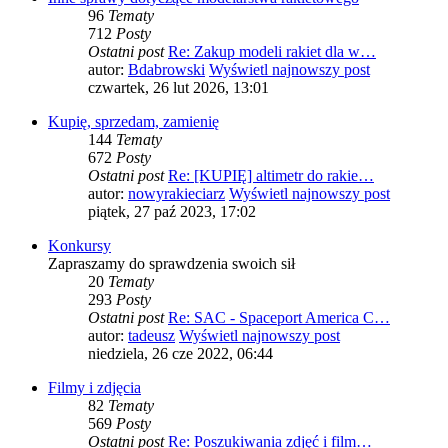
96
Tematy
712
Posty
Ostatni post
Re: Zakup modeli rakiet dla w…
autor:
Bdabrowski
Wyświetl najnowszy post
czwartek, 26 lut 2026, 13:01
Kupię, sprzedam, zamienię
144
Tematy
672
Posty
Ostatni post
Re: [KUPIĘ] altimetr do rakie…
autor:
nowyrakieciarz
Wyświetl najnowszy post
piątek, 27 paź 2023, 17:02
Konkursy
Zapraszamy do sprawdzenia swoich sił
20
Tematy
293
Posty
Ostatni post
Re: SAC - Spaceport America C…
autor:
tadeusz
Wyświetl najnowszy post
niedziela, 26 cze 2022, 06:44
Filmy i zdjęcia
82
Tematy
569
Posty
Ostatni post
Re: Poszukiwania zdjęć i film…