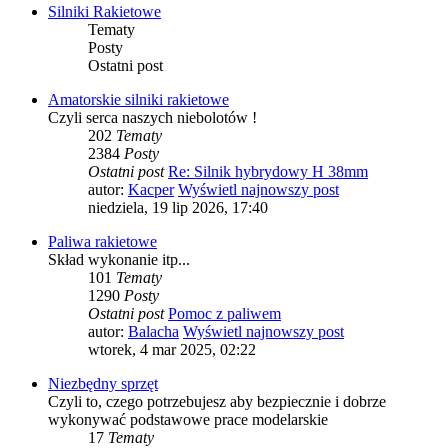
Silniki Rakietowe
Tematy
Posty
Ostatni post
Amatorskie silniki rakietowe
Czyli serca naszych niebolotów !
202
Tematy
2384
Posty
Ostatni post
Re: Silnik hybrydowy H 38mm
autor:
Kacper
Wyświetl najnowszy post
niedziela, 19 lip 2026, 17:40
Paliwa rakietowe
Skład wykonanie itp...
101
Tematy
1290
Posty
Ostatni post
Pomoc z paliwem
autor:
Balacha
Wyświetl najnowszy post
wtorek, 4 mar 2025, 02:22
Niezbędny sprzęt
Czyli to, czego potrzebujesz aby bezpiecznie i dobrze
wykonywać podstawowe prace modelarskie
17
Tematy