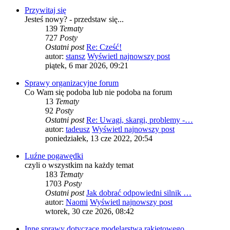
Przywitaj się
Jesteś nowy? - przedstaw się...
139
Tematy
727
Posty
Ostatni post
Re: Cześć!
autor:
stansz
Wyświetl najnowszy post
piątek, 6 mar 2026, 09:21
Sprawy organizacyjne forum
Co Wam się podoba lub nie podoba na forum
13
Tematy
92
Posty
Ostatni post
Re: Uwagi, skargi, problemy -…
autor:
tadeusz
Wyświetl najnowszy post
poniedziałek, 13 cze 2022, 20:54
Luźne pogawędki
czyli o wszystkim na każdy temat
183
Tematy
1703
Posty
Ostatni post
Jak dobrać odpowiedni silnik …
autor:
Naomi
Wyświetl najnowszy post
wtorek, 30 cze 2026, 08:42
Inne sprawy dotyczące modelarstwa rakietowego