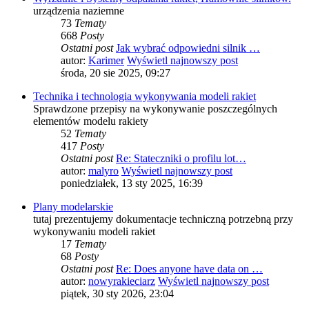
urządzenia naziemne
73
Tematy
668
Posty
Ostatni post
Jak wybrać odpowiedni silnik …
autor:
Karimer
Wyświetl najnowszy post
środa, 20 sie 2025, 09:27
Technika i technologia wykonywania modeli rakiet
Sprawdzone przepisy na wykonywanie poszczególnych
elementów modelu rakiety
52
Tematy
417
Posty
Ostatni post
Re: Stateczniki o profilu lot…
autor:
malyro
Wyświetl najnowszy post
poniedziałek, 13 sty 2025, 16:39
Plany modelarskie
tutaj prezentujemy dokumentacje techniczną potrzebną przy
wykonywaniu modeli rakiet
17
Tematy
68
Posty
Ostatni post
Re: Does anyone have data on …
autor:
nowyrakieciarz
Wyświetl najnowszy post
piątek, 30 sty 2026, 23:04