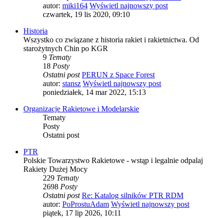
autor:
miki164
Wyświetl najnowszy post
czwartek, 19 lis 2020, 09:10
Historia
Wszystko co związane z historia rakiet i rakietnictwa. Od
starożytnych Chin po KGR
9
Tematy
18
Posty
Ostatni post
PERUN z Space Forest
autor:
stansz
Wyświetl najnowszy post
poniedziałek, 14 mar 2022, 15:13
Organizacje Rakietowe i Modelarskie
Tematy
Posty
Ostatni post
PTR
Polskie Towarzystwo Rakietowe - wstąp i legalnie odpalaj
Rakiety Dużej Mocy
229
Tematy
2698
Posty
Ostatni post
Re: Katalog silników PTR RDM
autor:
PoProstuAdam
Wyświetl najnowszy post
piątek, 17 lip 2026, 10:11