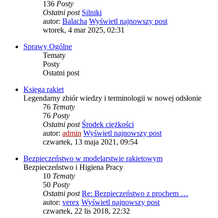
136
Posty
Ostatni post
Silniki
autor:
Balacha
Wyświetl najnowszy post
wtorek, 4 mar 2025, 02:31
Sprawy Ogólne
Tematy
Posty
Ostatni post
Księga rakiet
Legendarny zbiór wiedzy i terminologii w nowej odsłonie
76
Tematy
76
Posty
Ostatni post
Środek ciężkości
autor:
admin
Wyświetl najnowszy post
czwartek, 13 maja 2021, 09:54
Bezpieczeństwo w modelarstwie rakietowym
Bezpieczeństwo i Higiena Pracy
10
Tematy
50
Posty
Ostatni post
Re: Bezpieczeństwo z prochem …
autor:
verex
Wyświetl najnowszy post
czwartek, 22 lis 2018, 22:32