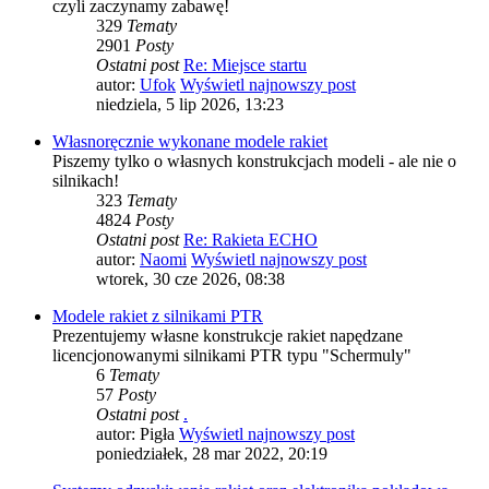
czyli zaczynamy zabawę!
329
Tematy
2901
Posty
Ostatni post
Re: Miejsce startu
autor:
Ufok
Wyświetl najnowszy post
niedziela, 5 lip 2026, 13:23
Własnoręcznie wykonane modele rakiet
Piszemy tylko o własnych konstrukcjach modeli - ale nie o
silnikach!
323
Tematy
4824
Posty
Ostatni post
Re: Rakieta ECHO
autor:
Naomi
Wyświetl najnowszy post
wtorek, 30 cze 2026, 08:38
Modele rakiet z silnikami PTR
Prezentujemy własne konstrukcje rakiet napędzane
licencjonowanymi silnikami PTR typu "Schermuly"
6
Tematy
57
Posty
Ostatni post
.
autor:
Pigła
Wyświetl najnowszy post
poniedziałek, 28 mar 2022, 20:19