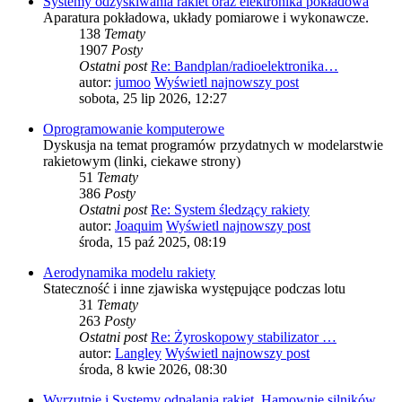
Systemy odzyskiwania rakiet oraz elektronika pokładowa
Aparatura pokładowa, układy pomiarowe i wykonawcze.
138
Tematy
1907
Posty
Ostatni post
Re: Bandplan/radioelektronika…
autor:
jumoo
Wyświetl najnowszy post
sobota, 25 lip 2026, 12:27
Oprogramowanie komputerowe
Dyskusja na temat programów przydatnych w modelarstwie
rakietowym (linki, ciekawe strony)
51
Tematy
386
Posty
Ostatni post
Re: System śledzący rakiety
autor:
Joaquim
Wyświetl najnowszy post
środa, 15 paź 2025, 08:19
Aerodynamika modelu rakiety
Stateczność i inne zjawiska występujące podczas lotu
31
Tematy
263
Posty
Ostatni post
Re: Żyroskopowy stabilizator …
autor:
Langley
Wyświetl najnowszy post
środa, 8 kwie 2026, 08:30
Wyrzutnie i Systemy odpalania rakiet, Hamownie silników.