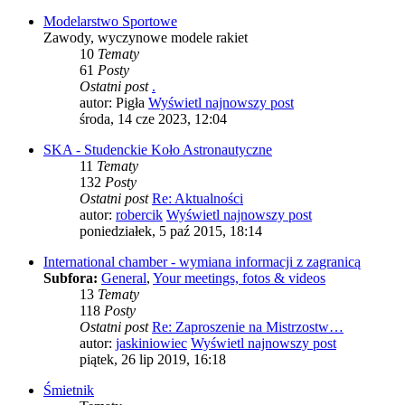
Modelarstwo Sportowe
Zawody, wyczynowe modele rakiet
10
Tematy
61
Posty
Ostatni post
.
autor:
Pigła
Wyświetl najnowszy post
środa, 14 cze 2023, 12:04
SKA - Studenckie Koło Astronautyczne
11
Tematy
132
Posty
Ostatni post
Re: Aktualności
autor:
robercik
Wyświetl najnowszy post
poniedziałek, 5 paź 2015, 18:14
International chamber - wymiana informacji z zagranicą
Subfora:
General
,
Your meetings, fotos & videos
13
Tematy
118
Posty
Ostatni post
Re: Zaproszenie na Mistrzostw…
autor:
jaskiniowiec
Wyświetl najnowszy post
piątek, 26 lip 2019, 16:18
Śmietnik