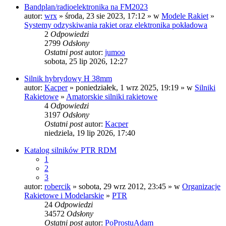
Bandplan/radioelektronika na FM2023
autor:
wrx
» środa, 23 sie 2023, 17:12 » w
Modele Rakiet
»
Systemy odzyskiwania rakiet oraz elektronika pokładowa
2
Odpowiedzi
2799
Odsłony
Ostatni post
autor:
jumoo
sobota, 25 lip 2026, 12:27
Silnik hybrydowy H 38mm
autor:
Kacper
» poniedziałek, 1 wrz 2025, 19:19 » w
Silniki
Rakietowe
»
Amatorskie silniki rakietowe
4
Odpowiedzi
3197
Odsłony
Ostatni post
autor:
Kacper
niedziela, 19 lip 2026, 17:40
Katalog silników PTR RDM
1
2
3
autor:
robercik
» sobota, 29 wrz 2012, 23:45 » w
Organizacje
Rakietowe i Modelarskie
»
PTR
24
Odpowiedzi
34572
Odsłony
Ostatni post
autor:
PoProstuAdam