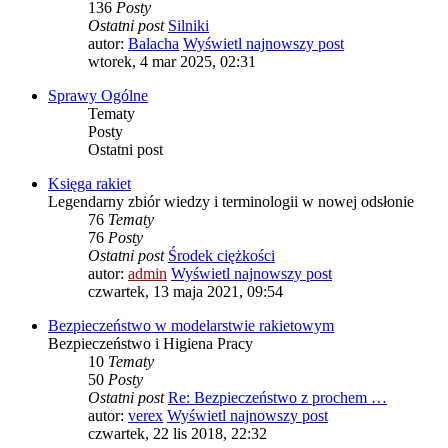
136
Posty
Ostatni post
Silniki
autor:
Balacha
Wyświetl najnowszy post
wtorek, 4 mar 2025, 02:31
Sprawy Ogólne
Tematy
Posty
Ostatni post
Księga rakiet
Legendarny zbiór wiedzy i terminologii w nowej odsłonie
76
Tematy
76
Posty
Ostatni post
Środek ciężkości
autor:
admin
Wyświetl najnowszy post
czwartek, 13 maja 2021, 09:54
Bezpieczeństwo w modelarstwie rakietowym
Bezpieczeństwo i Higiena Pracy
10
Tematy
50
Posty
Ostatni post
Re: Bezpieczeństwo z prochem …
autor:
verex
Wyświetl najnowszy post
czwartek, 22 lis 2018, 22:32