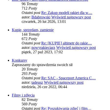
96
Tematy
712
Posty
Ostatni post
Re: Zakup modeli rakiet dla w…
autor:
Bdabrowski
Wyświetl najnowszy post
czwartek, 26 lut 2026, 13:01
Kupię, sprzedam, zamienię
144
Tematy
672
Posty
Ostatni post
Re: [KUPIĘ] altimetr do rakie…
autor:
nowyrakieciarz
Wyświetl najnowszy post
piątek, 27 paź 2023, 17:02
Konkursy
Zapraszamy do sprawdzenia swoich sił
20
Tematy
293
Posty
Ostatni post
Re: SAC - Spaceport America C…
autor:
tadeusz
Wyświetl najnowszy post
niedziela, 26 cze 2022, 06:44
Filmy i zdjęcia
82
Tematy
569
Posty
Ostatni post
Re: Poszukiwania zdjęć i film…