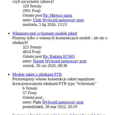
czyli zaczynamy zabawę!
329
Tematy
2901
Posty
Ostatni post
Re: Miejsce startu
autor:
Ufok
Wyświetl najnowszy post
niedziela, 5 lip 2026, 13:23
Własnoręcznie wykonane modele rakiet
Piszemy tylko o własnych konstrukcjach modeli - ale nie o
silnikach!
323
Tematy
4824
Posty
Ostatni post
Re: Rakieta ECHO
autor:
Naomi
Wyświetl najnowszy post
wtorek, 30 cze 2026, 08:38
Modele rakiet z silnikami PTR
Prezentujemy własne konstrukcje rakiet napędzane
licencjonowanymi silnikami PTR typu "Schermuly"
6
Tematy
57
Posty
Ostatni post
.
autor:
Pigła
Wyświetl najnowszy post
poniedziałek, 28 mar 2022, 20:19