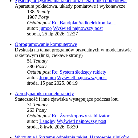
Systemy odzyskiwania rakiet oraz elektronika pokładowa
Aparatura pokładowa, układy pomiarowe i wykonawcze.
138
Tematy
1907
Posty
Ostatni post
Re: Bandplan/radioelektronika…
autor:
jumoo
Wyświetl najnowszy post
sobota, 25 lip 2026, 12:27
Oprogramowanie komputerowe
Dyskusja na temat programów przydatnych w modelarstwie
rakietowym (linki, ciekawe strony)
51
Tematy
386
Posty
Ostatni post
Re: System śledzący rakiety
autor:
Joaquim
Wyświetl najnowszy post
środa, 15 paź 2025, 08:19
Aerodynamika modelu rakiety
Stateczność i inne zjawiska występujące podczas lotu
31
Tematy
263
Posty
Ostatni post
Re: Żyroskopowy stabilizator …
autor:
Langley
Wyświetl najnowszy post
środa, 8 kwie 2026, 08:30
Wyrzutnie i Systemy odpalania rakiet, Hamownie silników.