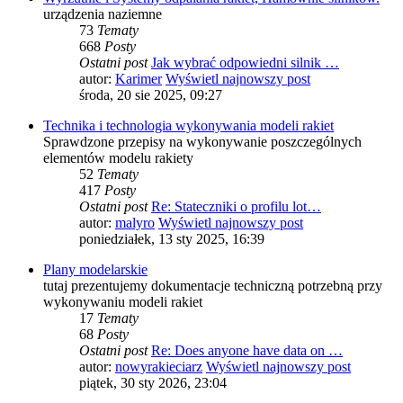
urządzenia naziemne
73
Tematy
668
Posty
Ostatni post
Jak wybrać odpowiedni silnik …
autor:
Karimer
Wyświetl najnowszy post
środa, 20 sie 2025, 09:27
Technika i technologia wykonywania modeli rakiet
Sprawdzone przepisy na wykonywanie poszczególnych
elementów modelu rakiety
52
Tematy
417
Posty
Ostatni post
Re: Stateczniki o profilu lot…
autor:
malyro
Wyświetl najnowszy post
poniedziałek, 13 sty 2025, 16:39
Plany modelarskie
tutaj prezentujemy dokumentacje techniczną potrzebną przy
wykonywaniu modeli rakiet
17
Tematy
68
Posty
Ostatni post
Re: Does anyone have data on …
autor:
nowyrakieciarz
Wyświetl najnowszy post
piątek, 30 sty 2026, 23:04