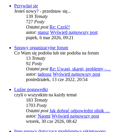
Przywitaj się
Jesteś nowy? - przedstaw się...
139
Tematy
727
Posty
Ostatni post
Re: Cześć!
autor:
stansz
Wyświetl najnowszy post
piątek, 6 mar 2026, 09:21
Sprawy organizacyjne forum
Co Wam się podoba lub nie podoba na forum
13
Tematy
92
Posty
Ostatni post
Re: Uwagi, skargi, problemy -…
autor:
tadeusz
Wyświetl najnowszy post
poniedziałek, 13 cze 2022, 20:54
Luźne pogawędki
czyli o wszystkim na każdy temat
183
Tematy
1703
Posty
Ostatni post
Jak dobrać odpowiedni silnik …
autor:
Naomi
Wyświetl najnowszy post
wtorek, 30 cze 2026, 08:42
Inne sprawy dotyczące modelarstwa rakietowego