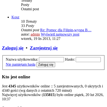
Tematy
Posty
Ostatni post
Kosz
10
Tematy
33
Posty
Ostatni post
Re: Pomoc dla Filipin-wyspa B…
autor:
admin
Wyświetl najnowszy post
wtorek, 19 lis 2013, 11:27
Zaloguj się
•
Zarejestruj się
Nazwa użytkownika:
Hasło:
Nie pamiętam hasła
Kto jest online
Jest
4345
użytkowników online :: 5 zarejestrowanych, 0 ukrytych i
4340 gości (wg danych z ostatnich 720 minut)
Najwięcej użytkowników (
135815
) było online piątek, 20 lut 2026,
10:37