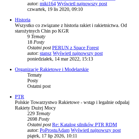
autor:
miki164
Wyświetl najnowszy post
czwartek, 19 lis 2020, 09:10
Historia
Wszystko co związane z historia rakiet i rakietnictwa. Od
starożytnych Chin po KGR
9
Tematy
18
Posty
Ostatni post
PERUN z Space Forest
autor:
stansz
Wyświetl najnowszy post
poniedziałek, 14 mar 2022, 15:13
Organizacje Rakietowe i Modelarskie
Tematy
Posty
Ostatni post
PTR
Polskie Towarzystwo Rakietowe - wstąp i legalnie odpalaj
Rakiety Dużej Mocy
229
Tematy
2698
Posty
Ostatni post
Re: Katalog silników PTR RDM
autor:
PoProstuAdam
Wyświetl najnowszy post
piątek, 17 lip 2026, 10:11