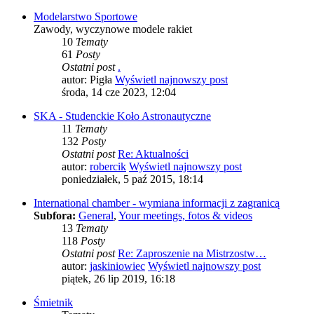
Modelarstwo Sportowe
Zawody, wyczynowe modele rakiet
10
Tematy
61
Posty
Ostatni post
.
autor:
Pigła
Wyświetl najnowszy post
środa, 14 cze 2023, 12:04
SKA - Studenckie Koło Astronautyczne
11
Tematy
132
Posty
Ostatni post
Re: Aktualności
autor:
robercik
Wyświetl najnowszy post
poniedziałek, 5 paź 2015, 18:14
International chamber - wymiana informacji z zagranicą
Subfora:
General
,
Your meetings, fotos & videos
13
Tematy
118
Posty
Ostatni post
Re: Zaproszenie na Mistrzostw…
autor:
jaskiniowiec
Wyświetl najnowszy post
piątek, 26 lip 2019, 16:18
Śmietnik