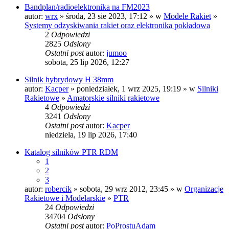
Bandplan/radioelektronika na FM2023
autor:
wrx
» środa, 23 sie 2023, 17:12 » w
Modele Rakiet
»
Systemy odzyskiwania rakiet oraz elektronika pokładowa
2
Odpowiedzi
2825
Odsłony
Ostatni post
autor:
jumoo
sobota, 25 lip 2026, 12:27
Silnik hybrydowy H 38mm
autor:
Kacper
» poniedziałek, 1 wrz 2025, 19:19 » w
Silniki
Rakietowe
»
Amatorskie silniki rakietowe
4
Odpowiedzi
3241
Odsłony
Ostatni post
autor:
Kacper
niedziela, 19 lip 2026, 17:40
Katalog silników PTR RDM
1
2
3
autor:
robercik
» sobota, 29 wrz 2012, 23:45 » w
Organizacje
Rakietowe i Modelarskie
»
PTR
24
Odpowiedzi
34704
Odsłony
Ostatni post
autor:
PoProstuAdam