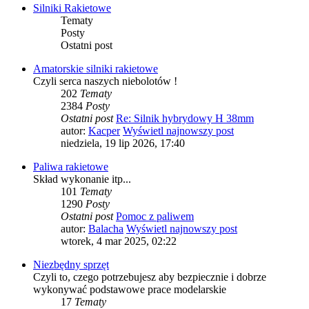
Silniki Rakietowe
Tematy
Posty
Ostatni post
Amatorskie silniki rakietowe
Czyli serca naszych niebolotów !
202
Tematy
2384
Posty
Ostatni post
Re: Silnik hybrydowy H 38mm
autor:
Kacper
Wyświetl najnowszy post
niedziela, 19 lip 2026, 17:40
Paliwa rakietowe
Skład wykonanie itp...
101
Tematy
1290
Posty
Ostatni post
Pomoc z paliwem
autor:
Balacha
Wyświetl najnowszy post
wtorek, 4 mar 2025, 02:22
Niezbędny sprzęt
Czyli to, czego potrzebujesz aby bezpiecznie i dobrze
wykonywać podstawowe prace modelarskie
17
Tematy