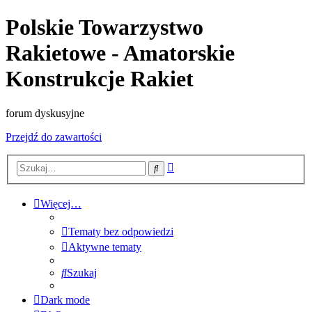
Polskie Towarzystwo
Rakietowe - Amatorskie
Konstrukcje Rakiet
forum dyskusyjne
Przejdź do zawartości
Wyszukiwanie
Szukaj
zaawansowane
Więcej…
Tematy bez odpowiedzi
Aktywne tematy
Szukaj
Dark mode