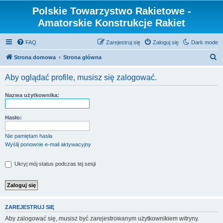
Polskie Towarzystwo Rakietowe -
Amatorskie Konstrukcje Rakiet
FAQ
Zarejestruj się
Zaloguj się
Dark mode
S
Strona domowa
Strona główna
z
Aby oglądać profile, musisz się zalogować.
u
k
Nazwa użytkownika:
a
j
Hasło:
Nie pamiętam hasła
Wyślij ponownie e-mail aktywacyjny
Ukryj mój status podczas tej sesji
ZAREJESTRUJ SIĘ
Aby zalogować się, musisz być zarejestrowanym użytkownikiem witryny.