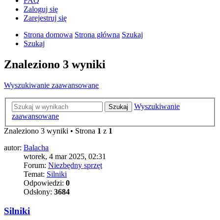
FAQ
Zaloguj się
Zarejestruj się
Strona domowa
Strona główna
Szukaj
Szukaj
Znaleziono 3 wyniki
Wyszukiwanie zaawansowane
Wyszukiwanie
Szukaj
zaawansowane
Znaleziono 3 wyniki • Strona
1
z
1
autor:
Balacha
wtorek, 4 mar 2025, 02:31
Forum:
Niezbędny sprzęt
Temat:
Silniki
Odpowiedzi:
0
Odsłony:
3684
Silniki