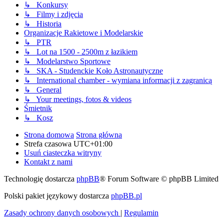
↳ Konkursy
↳ Filmy i zdjęcia
↳ Historia
Organizacje Rakietowe i Modelarskie
↳ PTR
↳ Lot na 1500 - 2500m z łazikiem
↳ Modelarstwo Sportowe
↳ SKA - Studenckie Koło Astronautyczne
↳ International chamber - wymiana informacji z zagranicą
↳ General
↳ Your meetings, fotos & videos
Śmietnik
↳ Kosz
Strona domowa
Strona główna
Strefa czasowa
UTC+01:00
Usuń ciasteczka witryny
Kontakt z nami
Technologię dostarcza
phpBB
® Forum Software © phpBB Limited
Polski pakiet językowy dostarcza
phpBB.pl
Zasady ochrony danych osobowych
|
Regulamin