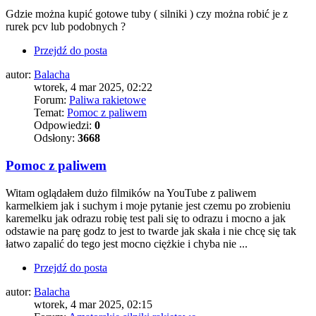
Gdzie można kupić gotowe tuby ( silniki ) czy można robić je z
rurek pcv lub podobnych ?
Przejdź do posta
autor:
Balacha
wtorek, 4 mar 2025, 02:22
Forum:
Paliwa rakietowe
Temat:
Pomoc z paliwem
Odpowiedzi:
0
Odsłony:
3668
Pomoc z paliwem
Witam oglądałem dużo filmików na YouTube z paliwem
karmelkiem jak i suchym i moje pytanie jest czemu po zrobieniu
karemelku jak odrazu robię test pali się to odrazu i mocno a jak
odstawie na parę godz to jest to twarde jak skała i nie chcę się tak
łatwo zapalić do tego jest mocno ciężkie i chyba nie ...
Przejdź do posta
autor:
Balacha
wtorek, 4 mar 2025, 02:15