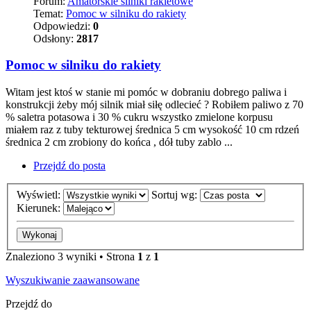
Forum:
Amatorskie silniki rakietowe
Temat:
Pomoc w silniku do rakiety
Odpowiedzi:
0
Odsłony:
2817
Pomoc w silniku do rakiety
Witam jest ktoś w stanie mi pomóc w dobraniu dobrego paliwa i
konstrukcji żeby mój silnik miał siłę odlecieć ? Robiłem paliwo z 70
% saletra potasowa i 30 % cukru wszystko zmielone korpusu
miałem raz z tuby tekturowej średnica 5 cm wysokość 10 cm rdzeń
średnica 2 cm zrobiony do końca , dół tuby zablo ...
Przejdź do posta
Wyświetl:
Sortuj wg:
Kierunek:
Znaleziono 3 wyniki • Strona
1
z
1
Wyszukiwanie zaawansowane
Przejdź do