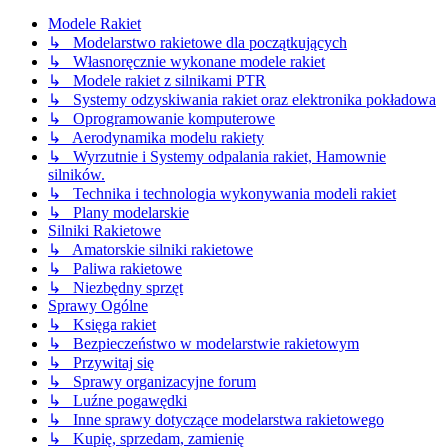
Modele Rakiet
↳ Modelarstwo rakietowe dla początkujących
↳ Własnoręcznie wykonane modele rakiet
↳ Modele rakiet z silnikami PTR
↳ Systemy odzyskiwania rakiet oraz elektronika pokładowa
↳ Oprogramowanie komputerowe
↳ Aerodynamika modelu rakiety
↳ Wyrzutnie i Systemy odpalania rakiet, Hamownie
silników.
↳ Technika i technologia wykonywania modeli rakiet
↳ Plany modelarskie
Silniki Rakietowe
↳ Amatorskie silniki rakietowe
↳ Paliwa rakietowe
↳ Niezbędny sprzęt
Sprawy Ogólne
↳ Księga rakiet
↳ Bezpieczeństwo w modelarstwie rakietowym
↳ Przywitaj się
↳ Sprawy organizacyjne forum
↳ Luźne pogawędki
↳ Inne sprawy dotyczące modelarstwa rakietowego
↳ Kupię, sprzedam, zamienię