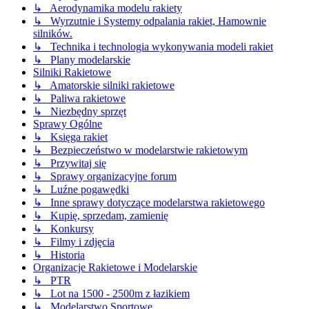
↳ Aerodynamika modelu rakiety
↳ Wyrzutnie i Systemy odpalania rakiet, Hamownie
silników.
↳ Technika i technologia wykonywania modeli rakiet
↳ Plany modelarskie
Silniki Rakietowe
↳ Amatorskie silniki rakietowe
↳ Paliwa rakietowe
↳ Niezbędny sprzęt
Sprawy Ogólne
↳ Księga rakiet
↳ Bezpieczeństwo w modelarstwie rakietowym
↳ Przywitaj się
↳ Sprawy organizacyjne forum
↳ Luźne pogawędki
↳ Inne sprawy dotyczące modelarstwa rakietowego
↳ Kupię, sprzedam, zamienię
↳ Konkursy
↳ Filmy i zdjęcia
↳ Historia
Organizacje Rakietowe i Modelarskie
↳ PTR
↳ Lot na 1500 - 2500m z łazikiem
↳ Modelarstwo Sportowe