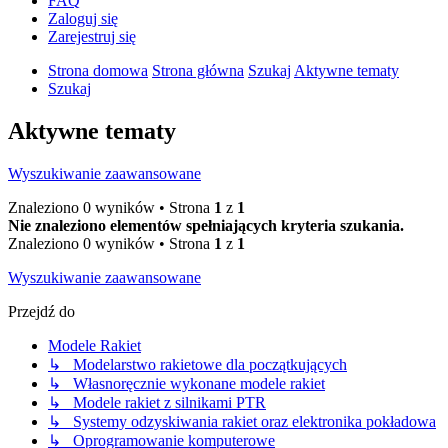
FAQ
Zaloguj się
Zarejestruj się
Strona domowa
Strona główna
Szukaj
Aktywne tematy
Szukaj
Aktywne tematy
Wyszukiwanie zaawansowane
Znaleziono 0 wyników • Strona
1
z
1
Nie znaleziono elementów spełniających kryteria szukania.
Znaleziono 0 wyników • Strona
1
z
1
Wyszukiwanie zaawansowane
Przejdź do
Modele Rakiet
↳ Modelarstwo rakietowe dla początkujących
↳ Własnoręcznie wykonane modele rakiet
↳ Modele rakiet z silnikami PTR
↳ Systemy odzyskiwania rakiet oraz elektronika pokładowa
↳ Oprogramowanie komputerowe