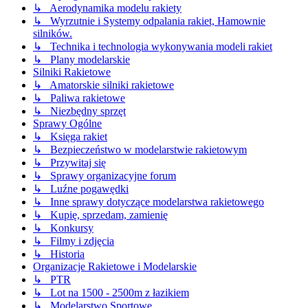
↳ Aerodynamika modelu rakiety
↳ Wyrzutnie i Systemy odpalania rakiet, Hamownie
silników.
↳ Technika i technologia wykonywania modeli rakiet
↳ Plany modelarskie
Silniki Rakietowe
↳ Amatorskie silniki rakietowe
↳ Paliwa rakietowe
↳ Niezbędny sprzęt
Sprawy Ogólne
↳ Księga rakiet
↳ Bezpieczeństwo w modelarstwie rakietowym
↳ Przywitaj się
↳ Sprawy organizacyjne forum
↳ Luźne pogawędki
↳ Inne sprawy dotyczące modelarstwa rakietowego
↳ Kupię, sprzedam, zamienię
↳ Konkursy
↳ Filmy i zdjęcia
↳ Historia
Organizacje Rakietowe i Modelarskie
↳ PTR
↳ Lot na 1500 - 2500m z łazikiem
↳ Modelarstwo Sportowe