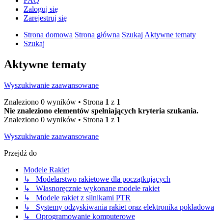
FAQ
Zaloguj się
Zarejestruj się
Strona domowa
Strona główna
Szukaj
Aktywne tematy
Szukaj
Aktywne tematy
Wyszukiwanie zaawansowane
Znaleziono 0 wyników • Strona
1
z
1
Nie znaleziono elementów spełniających kryteria szukania.
Znaleziono 0 wyników • Strona
1
z
1
Wyszukiwanie zaawansowane
Przejdź do
Modele Rakiet
↳ Modelarstwo rakietowe dla początkujących
↳ Własnoręcznie wykonane modele rakiet
↳ Modele rakiet z silnikami PTR
↳ Systemy odzyskiwania rakiet oraz elektronika pokładowa
↳ Oprogramowanie komputerowe