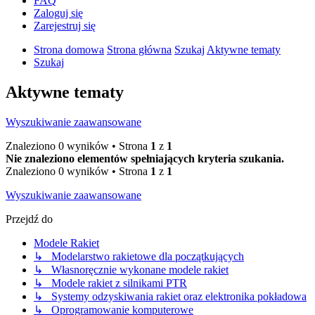
FAQ
Zaloguj się
Zarejestruj się
Strona domowa
Strona główna
Szukaj
Aktywne tematy
Szukaj
Aktywne tematy
Wyszukiwanie zaawansowane
Znaleziono 0 wyników • Strona
1
z
1
Nie znaleziono elementów spełniających kryteria szukania.
Znaleziono 0 wyników • Strona
1
z
1
Wyszukiwanie zaawansowane
Przejdź do
Modele Rakiet
↳ Modelarstwo rakietowe dla początkujących
↳ Własnoręcznie wykonane modele rakiet
↳ Modele rakiet z silnikami PTR
↳ Systemy odzyskiwania rakiet oraz elektronika pokładowa
↳ Oprogramowanie komputerowe