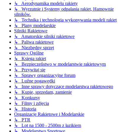
↳ Aerodynamika modelu rakiety
↳ Wyrzutnie i Systemy odpalania rakiet, Hamownie
silników.
↳ Technika i technologia wykonywania modeli rakiet
↳ Plany modelarskie
Silniki Rakietowe
↳ Amatorskie silniki rakietowe
↳ Paliwa rakietowe
↳ Niezbędny sprzęt
Sprawy Ogólne
↳ Księga rakiet
↳ Bezpieczeństwo w modelarstwie rakietowym
↳ Przywitaj się
↳ Sprawy organizacyjne forum
↳ Luźne pogawędki
↳ Inne sprawy dotyczące modelarstwa rakietowego
↳ Kupię, sprzedam, zamienię
↳ Konkursy
↳ Filmy i zdjęcia
↳ Historia
Organizacje Rakietowe i Modelarskie
↳ PTR
↳ Lot na 1500 - 2500m z łazikiem
↳ Modelarstwo Sportowe