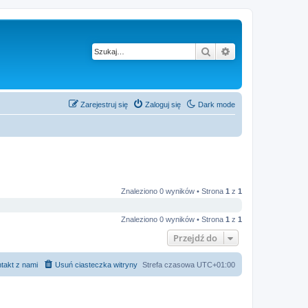
Szukaj
Wyszukiwanie z
Zarejestruj się
Zaloguj się
Dark mode
Znaleziono 0 wyników • Strona
1
z
1
Znaleziono 0 wyników • Strona
1
z
1
Przejdź do
takt z nami
Usuń ciasteczka witryny
Strefa czasowa
UTC+01:00