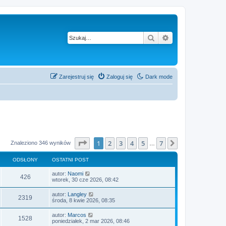
Szukaj
Wyszukiwanie z
Zarejestruj się
Zaloguj się
Dark mode
Strona
1
z
7
1
2
3
4
5
7
Następna
Znaleziono 346 wyników
…
ODSŁONY
OSTATNI POST
autor:
Naomi
426
wtorek, 30 cze 2026, 08:42
autor:
Langley
2319
środa, 8 kwie 2026, 08:35
autor:
Marcos
1528
poniedziałek, 2 mar 2026, 08:46