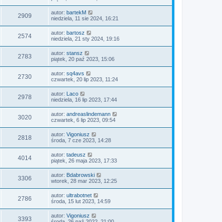
autor:
bartekM
2909
niedziela, 11 sie 2024, 16:21
autor:
bartosz
2574
niedziela, 21 sty 2024, 19:16
autor:
stansz
2783
piątek, 20 paź 2023, 15:06
autor:
sq4avs
2730
czwartek, 20 lip 2023, 11:24
autor:
Laco
2978
niedziela, 16 lip 2023, 17:44
autor:
andreaslindemann
3020
czwartek, 6 lip 2023, 09:54
autor:
Vigoniusz
2818
środa, 7 cze 2023, 14:28
autor:
tadeusz
4014
piątek, 26 maja 2023, 17:33
autor:
Bdabrowski
3306
wtorek, 28 mar 2023, 12:25
autor:
ultrabotnet
2786
środa, 15 lut 2023, 14:59
autor:
Vigoniusz
3393
środa, 26 paź 2022, 21:00