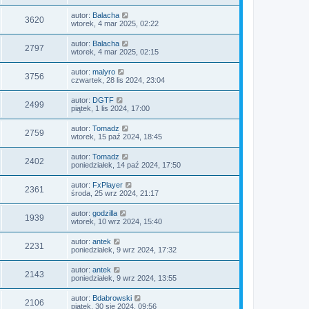
autor:
Balacha
3620
wtorek, 4 mar 2025, 02:22
autor:
Balacha
2797
wtorek, 4 mar 2025, 02:15
autor:
malyro
3756
czwartek, 28 lis 2024, 23:04
autor:
DGTF
2499
piątek, 1 lis 2024, 17:00
autor:
Tomadz
2759
wtorek, 15 paź 2024, 18:45
autor:
Tomadz
2402
poniedziałek, 14 paź 2024, 17:50
autor:
FxPlayer
2361
środa, 25 wrz 2024, 21:17
autor:
godzilla
1939
wtorek, 10 wrz 2024, 15:40
autor:
antek
2231
poniedziałek, 9 wrz 2024, 17:32
autor:
antek
2143
poniedziałek, 9 wrz 2024, 13:55
autor:
Bdabrowski
2106
piątek, 30 sie 2024, 09:56