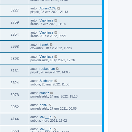
autor:
AdrianOZW
3227
piątek, 23 wrz 2022, 21:13
autor:
Vigoniusz
2759
środa, 7 wrz 2022, 11:14
autor:
Vigoniusz
2854
środa, 31 sie 2022, 09:21
autor:
franek
2998
czwartek, 18 sie 2022, 15:28
autor:
Vigoniusz
2893
poniedziałek, 18 lip 2022, 12:26
autor:
rooketman
3131
piątek, 20 maja 2022, 14:05
autor:
Suchareq
3624
sobota, 26 mar 2022, 11:50
autor:
stansz
6978
poniedziałek, 14 mar 2022, 15:13
autor:
Konik
3952
poniedziałek, 27 gru 2021, 00:08
autor:
Miki__PL
4144
sobota, 4 gru 2021, 18:02
autor:
Miki__PL
3658