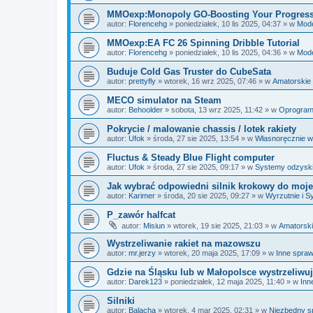
MMOexp:Monopoly GO-Boosting Your Progress
autor:
Florencehg
»
poniedziałek, 10 lis 2025, 04:37
» w
Mode
MMOexp:EA FC 26 Spinning Dribble Tutorial
autor:
Florencehg
»
poniedziałek, 10 lis 2025, 04:36
» w
Mode
Buduje Cold Gas Truster do CubeSata
autor:
prettyfly
»
wtorek, 16 wrz 2025, 07:46
» w
Amatorskie s
MECO simulator na Steam
autor:
Behoolder
»
sobota, 13 wrz 2025, 11:42
» w
Oprogram
Pokrycie / malowanie chassis / lotek rakiety
autor:
Ufok
»
środa, 27 sie 2025, 13:54
» w
Własnoręcznie w
Fluctus & Steady Blue Flight computer
autor:
Ufok
»
środa, 27 sie 2025, 09:17
» w
Systemy odzyskiw
Jak wybrać odpowiedni silnik krokowy do moje
autor:
Karimer
»
środa, 20 sie 2025, 09:27
» w
Wyrzutnie i S
P_zawór halfcat
autor:
Misiun
»
wtorek, 19 sie 2025, 21:03
» w
Amatorskie
Wystrzeliwanie rakiet na mazowszu
autor:
mr.jerzy
»
wtorek, 20 maja 2025, 17:09
» w
Inne spra
Gdzie na Śląsku lub w Małopolsce wystrzeliwuj
autor:
Darek123
»
poniedziałek, 12 maja 2025, 11:40
» w
Inn
Silniki
autor:
Balacha
»
wtorek, 4 mar 2025, 02:31
» w
Niezbędny s