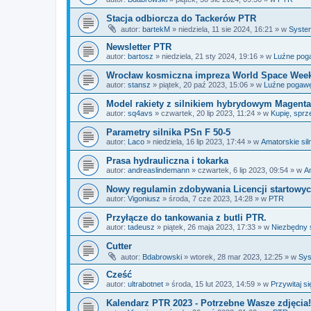
Stacja odbiorcza do Tackerów PTR
autor:
bartekM
»
niedziela, 11 sie 2024, 16:21
» w
System
Newsletter PTR
autor:
bartosz
»
niedziela, 21 sty 2024, 19:16
» w
Luźne pog
Wrocław kosmiczna impreza World Space Wee
autor:
stansz
»
piątek, 20 paź 2023, 15:06
» w
Luźne pogawę
Model rakiety z silnikiem hybrydowym Magent
autor:
sq4avs
»
czwartek, 20 lip 2023, 11:24
» w
Kupię, sprz
Parametry silnika PSn F 50-5
autor:
Laco
»
niedziela, 16 lip 2023, 17:44
» w
Amatorskie siln
Prasa hydrauliczna i tokarka
autor:
andreaslindemann
»
czwartek, 6 lip 2023, 09:54
» w
Am
Nowy regulamin zdobywania Licencji startowy
autor:
Vigoniusz
»
środa, 7 cze 2023, 14:28
» w
PTR
Przyłącze do tankowania z butli PTR.
autor:
tadeusz
»
piątek, 26 maja 2023, 17:33
» w
Niezbędny 
Cutter
autor:
Bdabrowski
»
wtorek, 28 mar 2023, 12:25
» w
Sys
Cześć
autor:
ultrabotnet
»
środa, 15 lut 2023, 14:59
» w
Przywitaj si
Kalendarz PTR 2023 - Potrzebne Wasze zdjęcia!