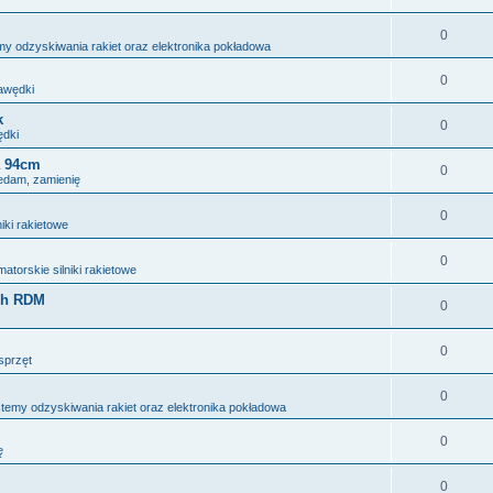
0
y odzyskiwania rakiet oraz elektronika pokładowa
0
awędki
k
0
dki
a 94cm
0
edam, zamienię
0
iki rakietowe
0
atorskie silniki rakietowe
ch RDM
0
0
sprzęt
0
temy odzyskiwania rakiet oraz elektronika pokładowa
0
ę
0