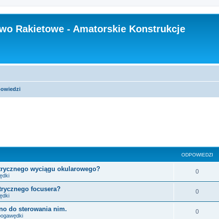
wo Rakietowe - Amatorskie Konstrukcje
powiedzi
sowane
ODPOWIEDZI
ktrycznego wyciągu okularowego?
0
ędki
trycznego focusera?
0
ędki
no do sterowania nim.
0
pogawędki