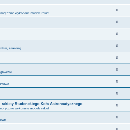
0
noręcznie wykonane modele rakiet
0
0
0
edam, zamienię
0
0
ogawędki
0
kietowe
0
a
i rakiety Studenckiego Koła Astronautycznego
0
noręcznie wykonane modele rakiet
0
towe
0