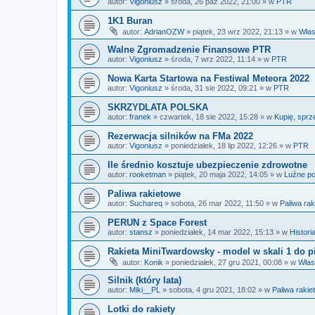
autor:
Vigoniusz
»
środa, 26 paź 2022, 21:00
» w
PTR
1K1 Buran
autor:
AdrianOZW
»
piątek, 23 wrz 2022, 21:13
» w
Włas
Walne Zgromadzenie Finansowe PTR
autor:
Vigoniusz
»
środa, 7 wrz 2022, 11:14
» w
PTR
Nowa Karta Startowa na Festiwal Meteora 2022
autor:
Vigoniusz
»
środa, 31 sie 2022, 09:21
» w
PTR
SKRZYDLATA POLSKA
autor:
franek
»
czwartek, 18 sie 2022, 15:28
» w
Kupię, sprz
Rezerwacja silników na FMa 2022
autor:
Vigoniusz
»
poniedziałek, 18 lip 2022, 12:26
» w
PTR
Ile średnio kosztuje ubezpieczenie zdrowotne
autor:
rooketman
»
piątek, 20 maja 2022, 14:05
» w
Luźne p
Paliwa rakietowe
autor:
Suchareq
»
sobota, 26 mar 2022, 11:50
» w
Paliwa ra
PERUN z Space Forest
autor:
stansz
»
poniedziałek, 14 mar 2022, 15:13
» w
Histori
Rakieta MiniTwardowsky - model w skali 1 do p
autor:
Konik
»
poniedziałek, 27 gru 2021, 00:08
» w
Włas
Silnik (który lata)
autor:
Miki__PL
»
sobota, 4 gru 2021, 18:02
» w
Paliwa rakie
Lotki do rakiety