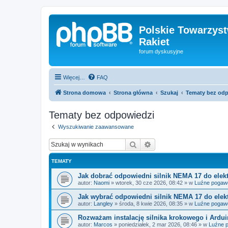
Polskie Towarzyst
Rakiet
forum dyskusyjne
Więcej…
FAQ
Strona domowa
Strona główna
Szukaj
Tematy bez od
Tematy bez odpowiedzi
Wyszukiwanie zaawansowane
Szukaj
Wyszukiwanie zaawan
TEMATY
Jak dobrać odpowiedni silnik NEMA 17 do ele
autor:
Naomi
»
wtorek, 30 cze 2026, 08:42
» w
Luźne pogaw
Jak wybrać odpowiedni silnik NEMA 17 do elek
autor:
Langley
»
środa, 8 kwie 2026, 08:35
» w
Luźne pogaw
Rozważam instalację silnika krokowego i Ardui
autor:
Marcos
»
poniedziałek, 2 mar 2026, 08:46
» w
Luźne 