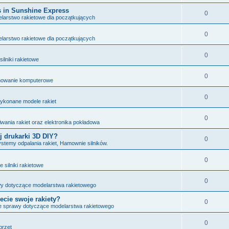
 in Sunshine Express
0
larstwo rakietowe dla początkujących
0
larstwo rakietowe dla początkujących
0
ilniki rakietowe
0
owanie komputerowe
0
ykonane modele rakiet
0
ania rakiet oraz elektronika pokładowa
j drukarki 3D DIY?
0
ystemy odpalania rakiet, Hamownie silników.
0
 silniki rakietowe
0
wy dotyczące modelarstwa rakietowego
ecie swoje rakiety?
0
e sprawy dotyczące modelarstwa rakietowego
0
przęt