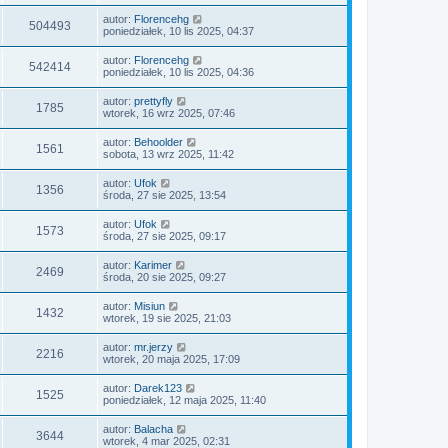
autor:
Florencehg
504493
poniedziałek, 10 lis 2025, 04:37
autor:
Florencehg
542414
poniedziałek, 10 lis 2025, 04:36
autor:
prettyfly
1785
wtorek, 16 wrz 2025, 07:46
autor:
Behoolder
1561
sobota, 13 wrz 2025, 11:42
autor:
Ufok
1356
środa, 27 sie 2025, 13:54
autor:
Ufok
1573
środa, 27 sie 2025, 09:17
autor:
Karimer
2469
środa, 20 sie 2025, 09:27
autor:
Misiun
1432
wtorek, 19 sie 2025, 21:03
autor:
mr.jerzy
2216
wtorek, 20 maja 2025, 17:09
autor:
Darek123
1525
poniedziałek, 12 maja 2025, 11:40
autor:
Balacha
3644
wtorek, 4 mar 2025, 02:31