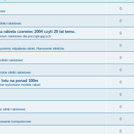
0
towe
0
lniki rakietowe
 rakieta czerwiec 2004 czyli 20 lat temu.
0
stwo rakietowe dla początkujących
0
Systemy odpalania rakiet, Hamownie silników.
0
ilniki rakietowe
0
skie silniki rakietowe
 lotu na ponad 100m
0
nie wykonane modele rakiet
0
0
 silniki rakietowe
0
owanie komputerowe
0