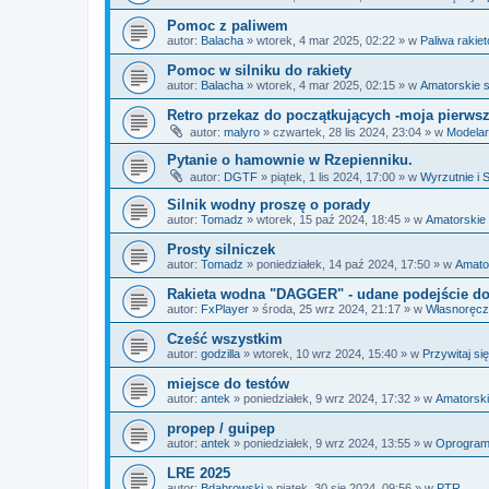
Pomoc z paliwem
autor:
Balacha
»
wtorek, 4 mar 2025, 02:22
» w
Paliwa rakie
Pomoc w silniku do rakiety
autor:
Balacha
»
wtorek, 4 mar 2025, 02:15
» w
Amatorskie si
Retro przekaz do początkujących -moja pierwsza
autor:
malyro
»
czwartek, 28 lis 2024, 23:04
» w
Modelar
Pytanie o hamownie w Rzepienniku.
autor:
DGTF
»
piątek, 1 lis 2024, 17:00
» w
Wyrzutnie i 
Silnik wodny proszę o porady
autor:
Tomadz
»
wtorek, 15 paź 2024, 18:45
» w
Amatorskie s
Prosty silniczek
autor:
Tomadz
»
poniedziałek, 14 paź 2024, 17:50
» w
Amator
Rakieta wodna "DAGGER" - udane podejście do
autor:
FxPlayer
»
środa, 25 wrz 2024, 21:17
» w
Własnoręcz
Cześć wszystkim
autor:
godzilla
»
wtorek, 10 wrz 2024, 15:40
» w
Przywitaj się
miejsce do testów
autor:
antek
»
poniedziałek, 9 wrz 2024, 17:32
» w
Amatorskie
propep / guipep
autor:
antek
»
poniedziałek, 9 wrz 2024, 13:55
» w
Oprogram
LRE 2025
autor:
Bdabrowski
»
piątek, 30 sie 2024, 09:56
» w
PTR