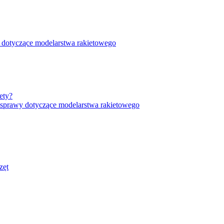
 dotyczące modelarstwa rakietowego
ety?
 sprawy dotyczące modelarstwa rakietowego
zęt