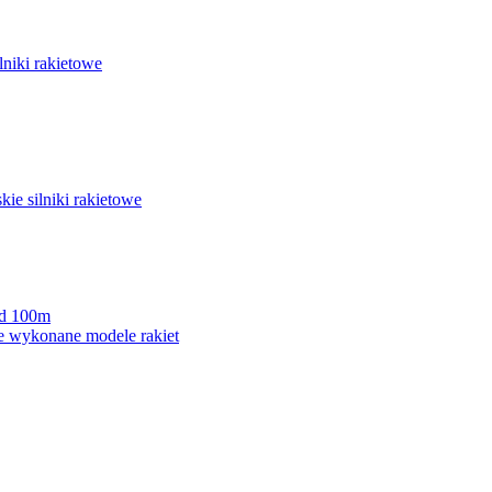
lniki rakietowe
ie silniki rakietowe
ad 100m
e wykonane modele rakiet