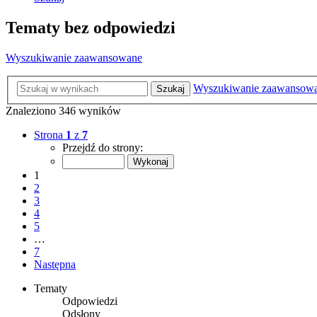
Tematy bez odpowiedzi
Wyszukiwanie zaawansowane
Wyszukiwanie zaawansow
Szukaj
Znaleziono 346 wyników
Strona
1
z
7
Przejdź do strony:
1
2
3
4
5
…
7
Następna
Tematy
Odpowiedzi
Odsłony