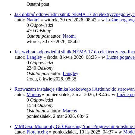
Ostatni post
Jak dobrać odpowiedni silnik NEMA 17 do elektrycznego wy
autor:
Naomi
»
wtorek, 30 cze 2026, 08:42
» w
Luźne pogawę
0
Odpowiedzi
470
Odsłony
Ostatni post
autor:
Naomi
wtorek, 30 cze 2026, 08:42
Jak wybrać odpowiedni silnik NEMA 17 do elektrycznego foc
autor:
Langley
»
środa, 8 kwie 2026, 08:35
» w
Luźne pogawę
0
Odpowiedzi
2340
Odsłony
Ostatni post
autor:
Langley
środa, 8 kwie 2026, 08:35
Rozważam instalację silnika krokowego i Arduino do sterowan
autor:
Marcos
»
poniedziałek, 2 mar 2026, 08:46
» w
Luźne po
0
Odpowiedzi
1544
Odsłony
Ostatni post
autor:
Marcos
poniedziałek, 2 mar 2026, 08:46
MMOexp:Monopoly GO-Boosting Your Progress in Sunshine 
autor:
Florencehg
»
poniedziałek, 10 lis 2025, 04:37
» w
Model