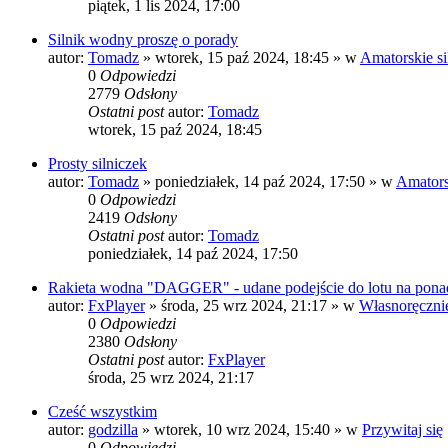
piątek, 1 lis 2024, 17:00
Silnik wodny proszę o porady
autor:
Tomadz
»
wtorek, 15 paź 2024, 18:45
» w
Amatorskie si
0
Odpowiedzi
2779
Odsłony
Ostatni post
autor:
Tomadz
wtorek, 15 paź 2024, 18:45
Prosty silniczek
autor:
Tomadz
»
poniedziałek, 14 paź 2024, 17:50
» w
Amatorsk
0
Odpowiedzi
2419
Odsłony
Ostatni post
autor:
Tomadz
poniedziałek, 14 paź 2024, 17:50
Rakieta wodna "DAGGER" - udane podejście do lotu na pon
autor:
FxPlayer
»
środa, 25 wrz 2024, 21:17
» w
Własnoręczni
0
Odpowiedzi
2380
Odsłony
Ostatni post
autor:
FxPlayer
środa, 25 wrz 2024, 21:17
Cześć wszystkim
autor:
godzilla
»
wtorek, 10 wrz 2024, 15:40
» w
Przywitaj się
0
Odpowiedzi