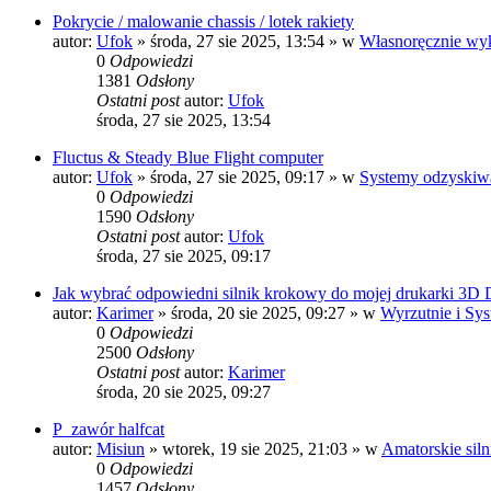
Pokrycie / malowanie chassis / lotek rakiety
autor:
Ufok
»
środa, 27 sie 2025, 13:54
» w
Własnoręcznie wyk
0
Odpowiedzi
1381
Odsłony
Ostatni post
autor:
Ufok
środa, 27 sie 2025, 13:54
Fluctus & Steady Blue Flight computer
autor:
Ufok
»
środa, 27 sie 2025, 09:17
» w
Systemy odzyskiwa
0
Odpowiedzi
1590
Odsłony
Ostatni post
autor:
Ufok
środa, 27 sie 2025, 09:17
Jak wybrać odpowiedni silnik krokowy do mojej drukarki 3D
autor:
Karimer
»
środa, 20 sie 2025, 09:27
» w
Wyrzutnie i Sys
0
Odpowiedzi
2500
Odsłony
Ostatni post
autor:
Karimer
środa, 20 sie 2025, 09:27
P_zawór halfcat
autor:
Misiun
»
wtorek, 19 sie 2025, 21:03
» w
Amatorskie siln
0
Odpowiedzi
1457
Odsłony