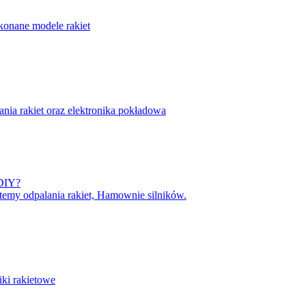
onane modele rakiet
nia rakiet oraz elektronika pokładowa
 DIY?
temy odpalania rakiet, Hamownie silników.
iki rakietowe