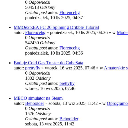
0
Odpowiedzi
504513
Odsłony
Ostatni post
autor:
Florencehg
poniedziałek, 10 lis 2025, 04:37
MMOexp:EA FC 26 Spinning Dribble Tutorial
autor:
Florencehg
»
poniedziałek, 10 lis 2025, 04:36
» w
Model
0
Odpowiedzi
542430
Odsłony
Ostatni post
autor:
Florencehg
poniedziałek, 10 lis 2025, 04:36
Buduje Cold Gas Truster do CubeSata
autor:
prettyfly
»
wtorek, 16 wrz 2025, 07:46
» w
Amatorskie s
0
Odpowiedzi
1802
Odsłony
Ostatni post
autor:
prettyfly
wtorek, 16 wrz 2025, 07:46
MECO simulator na Steam
autor:
Behoolder
»
sobota, 13 wrz 2025, 11:42
» w
Oprogramo
0
Odpowiedzi
1576
Odsłony
Ostatni post
autor:
Behoolder
sobota, 13 wrz 2025, 11:42