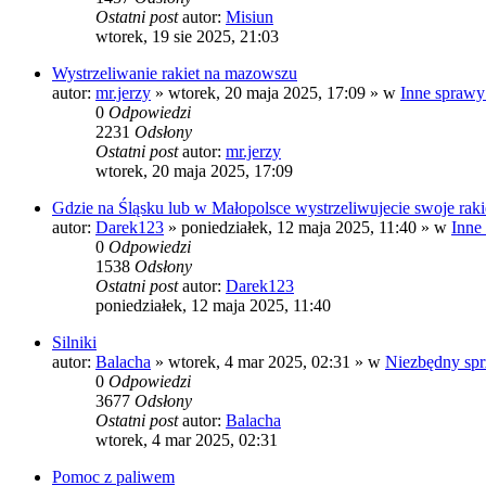
Ostatni post
autor:
Misiun
wtorek, 19 sie 2025, 21:03
Wystrzeliwanie rakiet na mazowszu
autor:
mr.jerzy
»
wtorek, 20 maja 2025, 17:09
» w
Inne sprawy
0
Odpowiedzi
2231
Odsłony
Ostatni post
autor:
mr.jerzy
wtorek, 20 maja 2025, 17:09
Gdzie na Śląsku lub w Małopolsce wystrzeliwujecie swoje raki
autor:
Darek123
»
poniedziałek, 12 maja 2025, 11:40
» w
Inne
0
Odpowiedzi
1538
Odsłony
Ostatni post
autor:
Darek123
poniedziałek, 12 maja 2025, 11:40
Silniki
autor:
Balacha
»
wtorek, 4 mar 2025, 02:31
» w
Niezbędny spr
0
Odpowiedzi
3677
Odsłony
Ostatni post
autor:
Balacha
wtorek, 4 mar 2025, 02:31
Pomoc z paliwem