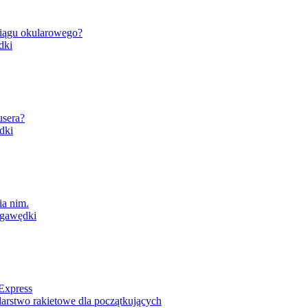
ciągu okularowego?
dki
usera?
dki
ia nim.
gawędki
Express
arstwo rakietowe dla początkujących