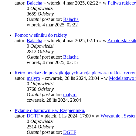
autor:
Balacha
»
wtorek, 4 mar 2025, 02:22
» w
Paliwa rakiet
0
Odpowiedzi
3659
Odsłony
Ostatni post
autor:
Balacha
wtorek, 4 mar 2025, 02:22
Pomoc w silniku do rakiety
autor:
Balacha
»
wtorek, 4 mar 2025, 02:15
» w
Amatorskie sil
0
Odpowiedzi
2812
Odsłony
Ostatni post
autor:
Balacha
wtorek, 4 mar 2025, 02:15
Retro przekaz do początkujących -moja pierwsza rakieta czerwi
autor:
malyro
»
czwartek, 28 lis 2024, 23:04
» w
Modelarstwo 
0
Odpowiedzi
3768
Odsłony
Ostatni post
autor:
malyro
czwartek, 28 lis 2024, 23:04
Pytanie o hamownie w Rzepienniku.
autor:
DGTF
»
piątek, 1 lis 2024, 17:00
» w
Wyrzutnie i Syste
0
Odpowiedzi
2514
Odsłony
Ostatni post
autor:
DGTF