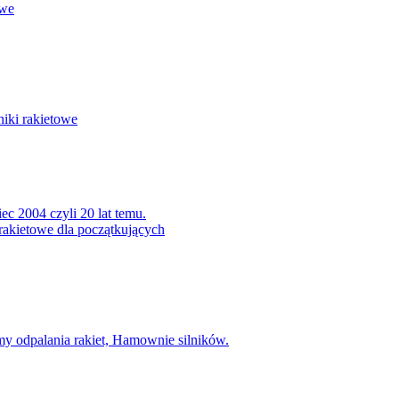
owe
niki rakietowe
ec 2004 czyli 20 lat temu.
rakietowe dla początkujących
my odpalania rakiet, Hamownie silników.