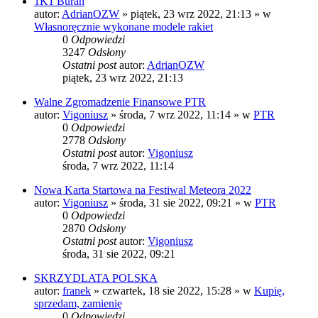
1K1 Buran
autor:
AdrianOZW
»
piątek, 23 wrz 2022, 21:13
» w
Własnoręcznie wykonane modele rakiet
0
Odpowiedzi
3247
Odsłony
Ostatni post
autor:
AdrianOZW
piątek, 23 wrz 2022, 21:13
Walne Zgromadzenie Finansowe PTR
autor:
Vigoniusz
»
środa, 7 wrz 2022, 11:14
» w
PTR
0
Odpowiedzi
2778
Odsłony
Ostatni post
autor:
Vigoniusz
środa, 7 wrz 2022, 11:14
Nowa Karta Startowa na Festiwal Meteora 2022
autor:
Vigoniusz
»
środa, 31 sie 2022, 09:21
» w
PTR
0
Odpowiedzi
2870
Odsłony
Ostatni post
autor:
Vigoniusz
środa, 31 sie 2022, 09:21
SKRZYDLATA POLSKA
autor:
franek
»
czwartek, 18 sie 2022, 15:28
» w
Kupię,
sprzedam, zamienię
0
Odpowiedzi