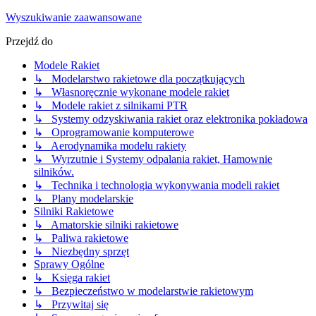
Wyszukiwanie zaawansowane
Przejdź do
Modele Rakiet
↳ Modelarstwo rakietowe dla początkujących
↳ Własnoręcznie wykonane modele rakiet
↳ Modele rakiet z silnikami PTR
↳ Systemy odzyskiwania rakiet oraz elektronika pokładowa
↳ Oprogramowanie komputerowe
↳ Aerodynamika modelu rakiety
↳ Wyrzutnie i Systemy odpalania rakiet, Hamownie
silników.
↳ Technika i technologia wykonywania modeli rakiet
↳ Plany modelarskie
Silniki Rakietowe
↳ Amatorskie silniki rakietowe
↳ Paliwa rakietowe
↳ Niezbędny sprzęt
Sprawy Ogólne
↳ Księga rakiet
↳ Bezpieczeństwo w modelarstwie rakietowym
↳ Przywitaj się