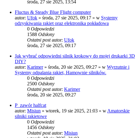
środa, 27 sie 2025, 13:54
Fluctus & Steady Blue Flight computer
autor:
Ufok
»
środa, 27 sie 2025, 09:17
» w
Systemy
odzyskiwania rakiet oraz elektronika pokładowa
0
Odpowiedzi
1588
Odsłony
Ostatni post
autor:
Ufok
środa, 27 sie 2025, 09:17
Jak wybrać odpowiedni silnik krokowy do mojej drukarki 3D
DIY?
autor:
Karimer
»
środa, 20 sie 2025, 09:27
» w
Wyrzutnie i
Systemy odpalania rakiet, Hamownie silników.
0
Odpowiedzi
2500
Odsłony
Ostatni post
autor:
Karimer
środa, 20 sie 2025, 09:27
P_zawór halfcat
autor:
Misiun
»
wtorek, 19 sie 2025, 21:03
» w
Amatorskie
silniki rakietowe
0
Odpowiedzi
1456
Odsłony
Ostatni post
autor:
Misiun