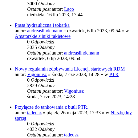
3000
Odsłony
Ostatni post
autor:
Laco
niedziela, 16 lip 2023, 17:44
Prasa hydrauliczna i tokarka
autor:
andreaslindemann
»
czwartek, 6 lip 2023, 09:54
» w
Amatorskie silniki rakietowe
0
Odpowiedzi
3035
Odsłony
Ostatni post
autor:
andreaslindemann
czwartek, 6 lip 2023, 09:54
Nowy regulamin zdobywania Licencji startowych RDM
autor:
Vigoniusz
»
środa, 7 cze 2023, 14:28
» w
PTR
0
Odpowiedzi
2829
Odsłony
Ostatni post
autor:
Vigoniusz
środa, 7 cze 2023, 14:28
Przyłącze do tankowania z butli PTR.
autor:
tadeusz
»
piątek, 26 maja 2023, 17:33
» w
Niezbędny
sprzęt
0
Odpowiedzi
4032
Odsłony
Ostatni post
autor:
tadeusz