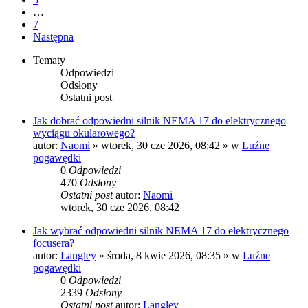
…
7
Następna
Tematy
Odpowiedzi
Odsłony
Ostatni post
Jak dobrać odpowiedni silnik NEMA 17 do elektrycznego
wyciągu okularowego?
autor:
Naomi
»
wtorek, 30 cze 2026, 08:42
» w
Luźne
pogawędki
0
Odpowiedzi
470
Odsłony
Ostatni post
autor:
Naomi
wtorek, 30 cze 2026, 08:42
Jak wybrać odpowiedni silnik NEMA 17 do elektrycznego
focusera?
autor:
Langley
»
środa, 8 kwie 2026, 08:35
» w
Luźne
pogawędki
0
Odpowiedzi
2339
Odsłony
Ostatni post
autor:
Langley