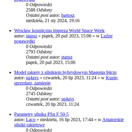
0
Odpowiedzi
2588
Odsłony
Ostatni post
autor:
bartosz
niedziela, 21 sty 2024, 19:16
Wrocław kosmiczna impreza World Space Week
autor:
stansz
»
piątek, 20 paź 2023, 15:06
» w
Luźne
pogawędki
0
Odpowiedzi
2793
Odsłony
Ostatni post
autor:
stansz
piątek, 20 paź 2023, 15:06
Model rakiety z silnikiem hybrydowym Magenta 94cm
autor:
sq4avs
»
czwartek, 20 lip 2023, 11:24
» w
Kupię,
sprzedam, zamienię
0
Odpowiedzi
2745
Odsłony
Ostatni post
autor:
sq4avs
czwartek, 20 lip 2023, 11:24
Parametry silnika PSn F 50-5
autor:
Laco
»
niedziela, 16 lip 2023, 17:44
» w
Amatorskie
silniki rakietowe
0
Odpowiedzi