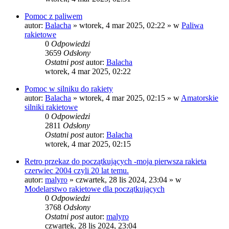
Pomoc z paliwem
autor:
Balacha
»
wtorek, 4 mar 2025, 02:22
» w
Paliwa
rakietowe
0
Odpowiedzi
3659
Odsłony
Ostatni post
autor:
Balacha
wtorek, 4 mar 2025, 02:22
Pomoc w silniku do rakiety
autor:
Balacha
»
wtorek, 4 mar 2025, 02:15
» w
Amatorskie
silniki rakietowe
0
Odpowiedzi
2811
Odsłony
Ostatni post
autor:
Balacha
wtorek, 4 mar 2025, 02:15
Retro przekaz do początkujących -moja pierwsza rakieta
czerwiec 2004 czyli 20 lat temu.
autor:
malyro
»
czwartek, 28 lis 2024, 23:04
» w
Modelarstwo rakietowe dla początkujących
0
Odpowiedzi
3768
Odsłony
Ostatni post
autor:
malyro
czwartek, 28 lis 2024, 23:04