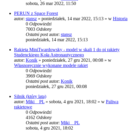
sobota, 26 mar 2022, 11:50
PERUN z Space Forest
autor:
stansz
»
poniedziałek, 14 mar 2022, 15:13
» w
Historia
0
Odpowiedzi
7003
Odsłony
Ostatni post
autor:
stansz
poniedziałek, 14 mar 2022, 15:13
Rakieta MiniTwardowsky - model w skali 1 do pi rakiety
Studenckiego Koła Astronautycznego
autor:
Konik
»
poniedziałek, 27 gru 2021, 00:08
» w
Własnoręcznie wykonane modele rakiet
0
Odpowiedzi
3969
Odsłony
Ostatni post
autor:
Konik
poniedziałek, 27 gru 2021, 00:08
Silnik (który lata)
autor:
Miki__PL
»
sobota, 4 gru 2021, 18:02
» w
Paliwa
rakietowe
0
Odpowiedzi
4162
Odsłony
Ostatni post
autor:
Miki__PL
sobota, 4 gru 2021, 18:02