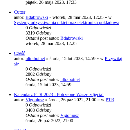
piątek, 26 maja 2023, 17:33
Cutter
autor:
Bdabrowski
»
wtorek, 28 mar 2023, 12:25
» w
Systemy odzyskiwania rakiet oraz elektronika pokładowa
0
Odpowiedzi
3319
Odsłony
Ostatni post
autor:
Bdabrowski
wtorek, 28 mar 2023, 12:25
Cześć
autor:
ultrabotnet
»
środa, 15 lut 2023, 14:59
» w
Przywitaj
się
0
Odpowiedzi
2802
Odsłony
Ostatni post
autor:
ultrabotnet
środa, 15 lut 2023, 14:59
Kalendarz PTR 2023 - Potrzebne Wasze zdjęcia!
autor:
Vigoniusz
»
środa, 26 paź 2022, 21:00
» w
PTR
0
Odpowiedzi
3408
Odsłony
Ostatni post
autor:
Vigoniusz
środa, 26 paź 2022, 21:00