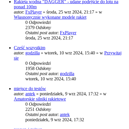
Rakieta wodna "DAGGER" - udane podejście do lotu na
ponad 100m
autor:
FxPlayer
»
środa, 25 wrz 2024, 21:17
» w
Własnoręcznie wykonane modele rakiet
0
Odpowiedzi
2379
Odsłony
Ostatni post
autor:
FxPlayer
środa, 25 wrz 2024, 21:17
Cześć wszystkim
autor:
godzilla
»
wtorek, 10 wrz 2024, 15:40
» w
Przywitaj
się
0
Odpowiedzi
1958
Odsłony
Ostatni post
autor:
godzilla
wtorek, 10 wrz 2024, 15:40
miejsce do testów
autor:
antek
»
poniedziałek, 9 wrz 2024, 17:32
» w
Amatorskie silniki rakietowe
0
Odpowiedzi
2251
Odsłony
Ostatni post
autor:
antek
poniedziałek, 9 wrz 2024, 17:32