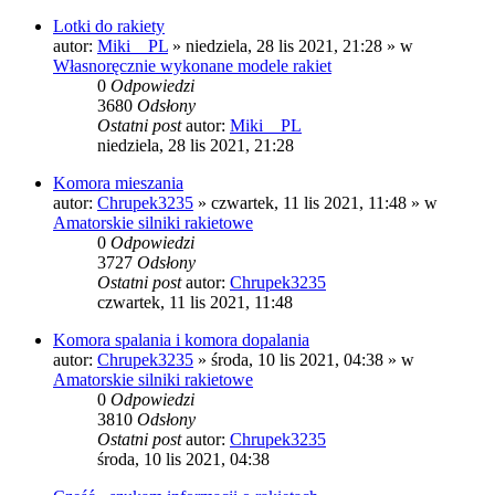
Lotki do rakiety
autor:
Miki__PL
»
niedziela, 28 lis 2021, 21:28
» w
Własnoręcznie wykonane modele rakiet
0
Odpowiedzi
3680
Odsłony
Ostatni post
autor:
Miki__PL
niedziela, 28 lis 2021, 21:28
Komora mieszania
autor:
Chrupek3235
»
czwartek, 11 lis 2021, 11:48
» w
Amatorskie silniki rakietowe
0
Odpowiedzi
3727
Odsłony
Ostatni post
autor:
Chrupek3235
czwartek, 11 lis 2021, 11:48
Komora spalania i komora dopalania
autor:
Chrupek3235
»
środa, 10 lis 2021, 04:38
» w
Amatorskie silniki rakietowe
0
Odpowiedzi
3810
Odsłony
Ostatni post
autor:
Chrupek3235
środa, 10 lis 2021, 04:38