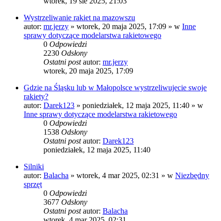
wtorek, 19 sie 2025, 21:03
Wystrzeliwanie rakiet na mazowszu
autor:
mr.jerzy
»
wtorek, 20 maja 2025, 17:09
» w
Inne
sprawy dotyczące modelarstwa rakietowego
0
Odpowiedzi
2230
Odsłony
Ostatni post
autor:
mr.jerzy
wtorek, 20 maja 2025, 17:09
Gdzie na Śląsku lub w Małopolsce wystrzeliwujecie swoje
rakiety?
autor:
Darek123
»
poniedziałek, 12 maja 2025, 11:40
» w
Inne sprawy dotyczące modelarstwa rakietowego
0
Odpowiedzi
1538
Odsłony
Ostatni post
autor:
Darek123
poniedziałek, 12 maja 2025, 11:40
Silniki
autor:
Balacha
»
wtorek, 4 mar 2025, 02:31
» w
Niezbędny
sprzęt
0
Odpowiedzi
3677
Odsłony
Ostatni post
autor:
Balacha
wtorek, 4 mar 2025, 02:31