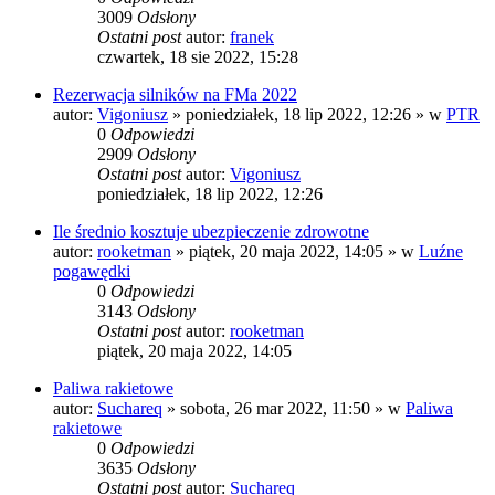
3009
Odsłony
Ostatni post
autor:
franek
czwartek, 18 sie 2022, 15:28
Rezerwacja silników na FMa 2022
autor:
Vigoniusz
»
poniedziałek, 18 lip 2022, 12:26
» w
PTR
0
Odpowiedzi
2909
Odsłony
Ostatni post
autor:
Vigoniusz
poniedziałek, 18 lip 2022, 12:26
Ile średnio kosztuje ubezpieczenie zdrowotne
autor:
rooketman
»
piątek, 20 maja 2022, 14:05
» w
Luźne
pogawędki
0
Odpowiedzi
3143
Odsłony
Ostatni post
autor:
rooketman
piątek, 20 maja 2022, 14:05
Paliwa rakietowe
autor:
Suchareq
»
sobota, 26 mar 2022, 11:50
» w
Paliwa
rakietowe
0
Odpowiedzi
3635
Odsłony
Ostatni post
autor:
Suchareq