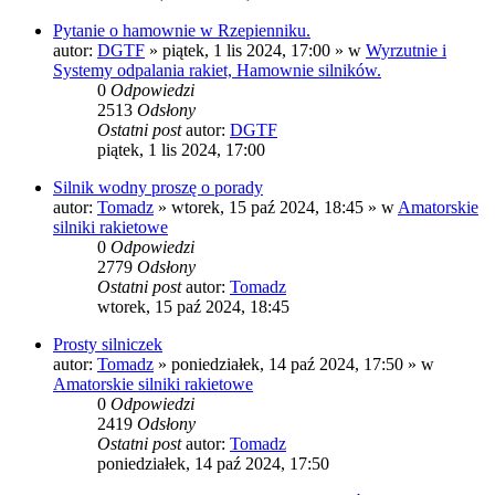
Pytanie o hamownie w Rzepienniku.
autor:
DGTF
»
piątek, 1 lis 2024, 17:00
» w
Wyrzutnie i
Systemy odpalania rakiet, Hamownie silników.
0
Odpowiedzi
2513
Odsłony
Ostatni post
autor:
DGTF
piątek, 1 lis 2024, 17:00
Silnik wodny proszę o porady
autor:
Tomadz
»
wtorek, 15 paź 2024, 18:45
» w
Amatorskie
silniki rakietowe
0
Odpowiedzi
2779
Odsłony
Ostatni post
autor:
Tomadz
wtorek, 15 paź 2024, 18:45
Prosty silniczek
autor:
Tomadz
»
poniedziałek, 14 paź 2024, 17:50
» w
Amatorskie silniki rakietowe
0
Odpowiedzi
2419
Odsłony
Ostatni post
autor:
Tomadz
poniedziałek, 14 paź 2024, 17:50