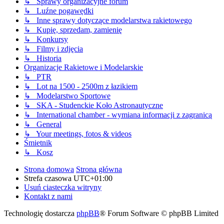
↳ Sprawy organizacyjne forum
↳ Luźne pogawędki
↳ Inne sprawy dotyczące modelarstwa rakietowego
↳ Kupię, sprzedam, zamienię
↳ Konkursy
↳ Filmy i zdjęcia
↳ Historia
Organizacje Rakietowe i Modelarskie
↳ PTR
↳ Lot na 1500 - 2500m z łazikiem
↳ Modelarstwo Sportowe
↳ SKA - Studenckie Koło Astronautyczne
↳ International chamber - wymiana informacji z zagranicą
↳ General
↳ Your meetings, fotos & videos
Śmietnik
↳ Kosz
Strona domowa
Strona główna
Strefa czasowa
UTC+01:00
Usuń ciasteczka witryny
Kontakt z nami
Technologię dostarcza
phpBB
® Forum Software © phpBB Limited