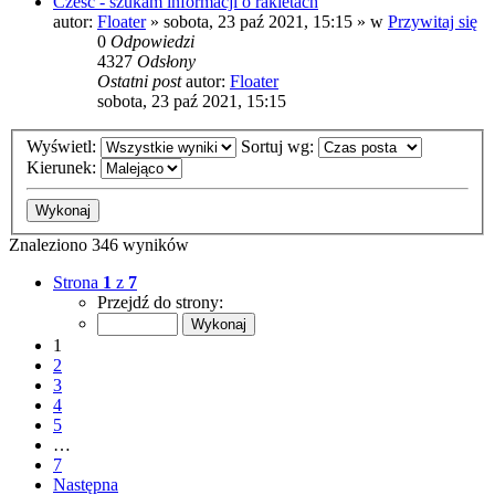
Cześć - szukam informacji o rakietach
autor:
Floater
»
sobota, 23 paź 2021, 15:15
» w
Przywitaj się
0
Odpowiedzi
4327
Odsłony
Ostatni post
autor:
Floater
sobota, 23 paź 2021, 15:15
Wyświetl:
Sortuj wg:
Kierunek:
Znaleziono 346 wyników
Strona
1
z
7
Przejdź do strony:
1
2
3
4
5
…
7
Następna