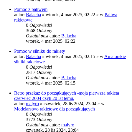
Pomoc z paliwem
autor:
Balacha
»
wtorek, 4 mar 2025, 02:22
» w
Paliwa
rakietowe
0
Odpowiedzi
3668
Odsłony
Ostatni post
autor:
Balacha
wtorek, 4 mar 2025, 02:22
Pomoc w silniku do rakiety
autor:
Balacha
»
wtorek, 4 mar 2025, 02:15
» w
Amatorskie
silniki rakietowe
0
Odpowiedzi
2817
Odsłony
Ostatni post
autor:
Balacha
wtorek, 4 mar 2025, 02:15
Retro przekaz do początkujących -moja pierwsza rakieta
czerwiec 2004 czyli 20 lat temu.
autor:
malyro
»
czwartek, 28 lis 2024, 23:04
» w
Modelarstwo rakietowe dla początkujących
0
Odpowiedzi
3773
Odsłony
Ostatni post
autor:
malyro
czwartek, 28 lis 2024, 23:04