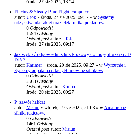
środa, 27 sie 2025, 13:54
Fluctus & Steady Blue Flight computer
autor:
Ufok
»
środa, 27 sie 2025, 09:17
» w
Systemy
odzyskiwania rakiet oraz elektronika pokładowa
0
Odpowiedzi
1594
Odsłony
Ostatni post
autor:
Ufok
środa, 27 sie 2025, 09:17
Jak wybrać odpowiedni silnik krokowy do mojej drukarki 3D
DIY?
autor:
Karimer
»
środa, 20 sie 2025, 09:27
» w
Wyrzutnie i
Systemy odpalania rakiet, Hamownie silników.
0
Odpowiedzi
2508
Odsłony
Ostatni post
autor:
Karimer
środa, 20 sie 2025, 09:27
P_zawór halfcat
autor:
Misiun
»
wtorek, 19 sie 2025, 21:03
» w
Amatorskie
silniki rakietowe
0
Odpowiedzi
1461
Odsłony
Ostatni post
autor:
Misiun