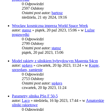
0
Odpowiedzi
2597
Odsłony
Ostatni post
autor:
bartosz
niedziela, 21 sty 2024, 19:16
Wrocław kosmiczna impreza World Space Week
autor:
stansz
»
piątek, 20 paź 2023, 15:06
» w
Luźne
pogawędki
0
Odpowiedzi
2799
Odsłony
Ostatni post
autor:
stansz
piątek, 20 paź 2023, 15:06
Model rakiety z silnikiem hybrydowym Magenta 94cm
autor:
sq4avs
»
czwartek, 20 lip 2023, 11:24
» w
Kupię,
sprzedam, zamienię
0
Odpowiedzi
2753
Odsłony
Ostatni post
autor:
sq4avs
czwartek, 20 lip 2023, 11:24
Parametry silnika PSn F 50-5
autor:
Laco
»
niedziela, 16 lip 2023, 17:44
» w
Amatorskie
silniki rakietowe
0
Odpowiedzi