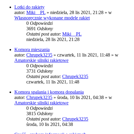
Lotki do rakiety
autor:
Miki__PL
»
niedziela, 28 lis 2021, 21:28
» w
Własnoręcznie wykonane modele rakiet
0
Odpowiedzi
3691
Odsłony
Ostatni post
autor:
Miki__PL
niedziela, 28 lis 2021, 21:28
Komora mieszania
autor:
Chrupek3235
»
czwartek, 11 lis 2021, 11:48
» w
Amatorskie silniki rakietowe
0
Odpowiedzi
3731
Odsłony
Ostatni post
autor:
Chrupek3235
czwartek, 11 lis 2021, 11:48
Komora spalania i komora dopalania
autor:
Chrupek3235
»
środa, 10 lis 2021, 04:38
» w
Amatorskie silniki rakietowe
0
Odpowiedzi
3815
Odsłony
Ostatni post
autor:
Chrupek3235
środa, 10 lis 2021, 04:38