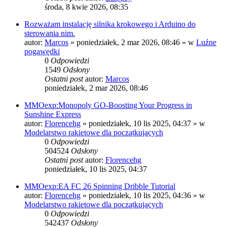
środa, 8 kwie 2026, 08:35
Rozważam instalację silnika krokowego i Arduino do
sterowania nim.
autor:
Marcos
»
poniedziałek, 2 mar 2026, 08:46
» w
Luźne
pogawędki
0
Odpowiedzi
1549
Odsłony
Ostatni post
autor:
Marcos
poniedziałek, 2 mar 2026, 08:46
MMOexp:Monopoly GO-Boosting Your Progress in
Sunshine Express
autor:
Florencehg
»
poniedziałek, 10 lis 2025, 04:37
» w
Modelarstwo rakietowe dla początkujących
0
Odpowiedzi
504524
Odsłony
Ostatni post
autor:
Florencehg
poniedziałek, 10 lis 2025, 04:37
MMOexp:EA FC 26 Spinning Dribble Tutorial
autor:
Florencehg
»
poniedziałek, 10 lis 2025, 04:36
» w
Modelarstwo rakietowe dla początkujących
0
Odpowiedzi
542437
Odsłony