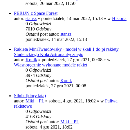
sobota, 26 mar 2022, 11:50
PERUN z Space Forest
autor:
stansz
»
poniedziałek, 14 mar 2022, 15:13
» w
Historia
0
Odpowiedzi
7010
Odsłony
Ostatni post
autor:
stansz
poniedziałek, 14 mar 2022, 15:13
Rakieta MiniTwardowsky - model w skali 1 do pi rakiety
Studenckiego Koła Astronautycznego
autor:
Konik
»
poniedziałek, 27 gru 2021, 00:08
» w
Własnoręcznie wykonane modele rakiet
0
Odpowiedzi
3974
Odsłony
Ostatni post
autor:
Konik
poniedziałek, 27 gru 2021, 00:08
Silnik (który lata)
autor:
Miki__PL
»
sobota, 4 gru 2021, 18:02
» w
Paliwa
rakietowe
0
Odpowiedzi
4168
Odsłony
Ostatni post
autor:
Miki__PL
sobota, 4 gru 2021, 18:02