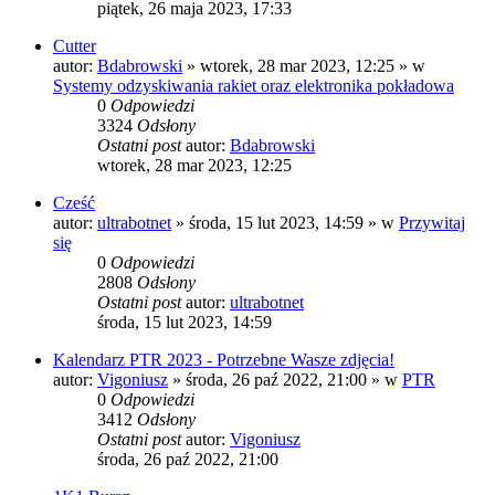
piątek, 26 maja 2023, 17:33
Cutter
autor:
Bdabrowski
»
wtorek, 28 mar 2023, 12:25
» w
Systemy odzyskiwania rakiet oraz elektronika pokładowa
0
Odpowiedzi
3324
Odsłony
Ostatni post
autor:
Bdabrowski
wtorek, 28 mar 2023, 12:25
Cześć
autor:
ultrabotnet
»
środa, 15 lut 2023, 14:59
» w
Przywitaj
się
0
Odpowiedzi
2808
Odsłony
Ostatni post
autor:
ultrabotnet
środa, 15 lut 2023, 14:59
Kalendarz PTR 2023 - Potrzebne Wasze zdjęcia!
autor:
Vigoniusz
»
środa, 26 paź 2022, 21:00
» w
PTR
0
Odpowiedzi
3412
Odsłony
Ostatni post
autor:
Vigoniusz
środa, 26 paź 2022, 21:00