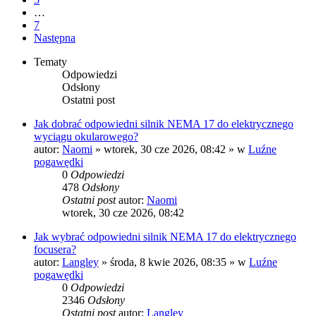
…
7
Następna
Tematy
Odpowiedzi
Odsłony
Ostatni post
Jak dobrać odpowiedni silnik NEMA 17 do elektrycznego
wyciągu okularowego?
autor:
Naomi
»
wtorek, 30 cze 2026, 08:42
» w
Luźne
pogawędki
0
Odpowiedzi
478
Odsłony
Ostatni post
autor:
Naomi
wtorek, 30 cze 2026, 08:42
Jak wybrać odpowiedni silnik NEMA 17 do elektrycznego
focusera?
autor:
Langley
»
środa, 8 kwie 2026, 08:35
» w
Luźne
pogawędki
0
Odpowiedzi
2346
Odsłony
Ostatni post
autor:
Langley