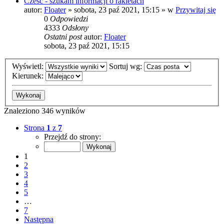
Cześć - szukam informacji o rakietach
autor:
Floater
»
sobota, 23 paź 2021, 15:15
» w
Przywitaj się
0
Odpowiedzi
4333
Odsłony
Ostatni post
autor:
Floater
sobota, 23 paź 2021, 15:15
Wyświetl:
Sortuj wg:
Kierunek:
Znaleziono 346 wyników
Strona
1
z
7
Przejdź do strony:
1
2
3
4
5
…
7
Następna