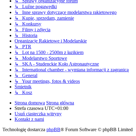
↳ Sprawy organizacyjne forum
↳ Luźne pogawędki
↳ Inne sprawy dotyczące modelarstwa rakietowego
↳ Kupię, sprzedam, zamienię
↳ Konkursy
↳ Filmy i zdjęcia
↳ Historia
Organizacje Rakietowe i Modelarskie
↳ PTR
↳ Lot na 1500 - 2500m z łazikiem
↳ Modelarstwo Sportowe
↳ SKA - Studenckie Koło Astronautyczne
↳ International chamber - wymiana informacji z zagranicą
↳ General
↳ Your meetings, fotos & videos
Śmietnik
↳ Kosz
Strona domowa
Strona główna
Strefa czasowa
UTC+01:00
Usuń ciasteczka witryny
Kontakt z nami
Technologię dostarcza
phpBB
® Forum Software © phpBB Limited