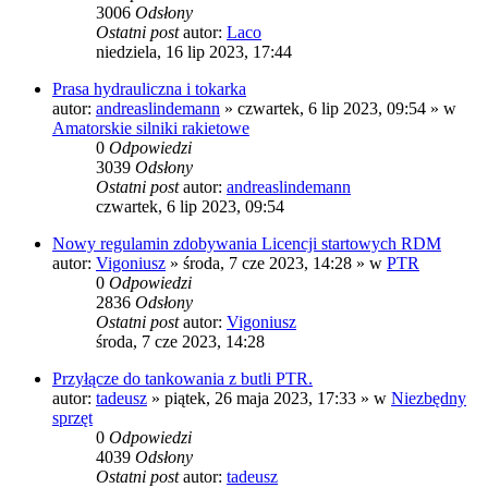
3006
Odsłony
Ostatni post
autor:
Laco
niedziela, 16 lip 2023, 17:44
Prasa hydrauliczna i tokarka
autor:
andreaslindemann
»
czwartek, 6 lip 2023, 09:54
» w
Amatorskie silniki rakietowe
0
Odpowiedzi
3039
Odsłony
Ostatni post
autor:
andreaslindemann
czwartek, 6 lip 2023, 09:54
Nowy regulamin zdobywania Licencji startowych RDM
autor:
Vigoniusz
»
środa, 7 cze 2023, 14:28
» w
PTR
0
Odpowiedzi
2836
Odsłony
Ostatni post
autor:
Vigoniusz
środa, 7 cze 2023, 14:28
Przyłącze do tankowania z butli PTR.
autor:
tadeusz
»
piątek, 26 maja 2023, 17:33
» w
Niezbędny
sprzęt
0
Odpowiedzi
4039
Odsłony
Ostatni post
autor:
tadeusz