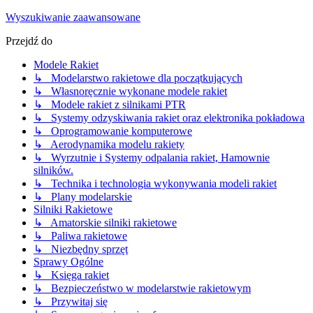
Wyszukiwanie zaawansowane
Przejdź do
Modele Rakiet
↳ Modelarstwo rakietowe dla początkujących
↳ Własnoręcznie wykonane modele rakiet
↳ Modele rakiet z silnikami PTR
↳ Systemy odzyskiwania rakiet oraz elektronika pokładowa
↳ Oprogramowanie komputerowe
↳ Aerodynamika modelu rakiety
↳ Wyrzutnie i Systemy odpalania rakiet, Hamownie
silników.
↳ Technika i technologia wykonywania modeli rakiet
↳ Plany modelarskie
Silniki Rakietowe
↳ Amatorskie silniki rakietowe
↳ Paliwa rakietowe
↳ Niezbędny sprzęt
Sprawy Ogólne
↳ Księga rakiet
↳ Bezpieczeństwo w modelarstwie rakietowym
↳ Przywitaj się