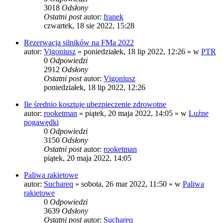
3018
Odsłony
Ostatni post
autor:
franek
czwartek, 18 sie 2022, 15:28
Rezerwacja silników na FMa 2022
autor:
Vigoniusz
»
poniedziałek, 18 lip 2022, 12:26
» w
PTR
0
Odpowiedzi
2912
Odsłony
Ostatni post
autor:
Vigoniusz
poniedziałek, 18 lip 2022, 12:26
Ile średnio kosztuje ubezpieczenie zdrowotne
autor:
rooketman
»
piątek, 20 maja 2022, 14:05
» w
Luźne
pogawędki
0
Odpowiedzi
3150
Odsłony
Ostatni post
autor:
rooketman
piątek, 20 maja 2022, 14:05
Paliwa rakietowe
autor:
Suchareq
»
sobota, 26 mar 2022, 11:50
» w
Paliwa
rakietowe
0
Odpowiedzi
3639
Odsłony
Ostatni post
autor:
Suchareq