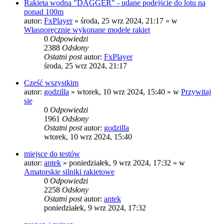
Rakieta wodna "DAGGER" - udane podejście do lotu na
ponad 100m
autor:
FxPlayer
»
środa, 25 wrz 2024, 21:17
» w
Własnoręcznie wykonane modele rakiet
0
Odpowiedzi
2388
Odsłony
Ostatni post
autor:
FxPlayer
środa, 25 wrz 2024, 21:17
Cześć wszystkim
autor:
godzilla
»
wtorek, 10 wrz 2024, 15:40
» w
Przywitaj
się
0
Odpowiedzi
1961
Odsłony
Ostatni post
autor:
godzilla
wtorek, 10 wrz 2024, 15:40
miejsce do testów
autor:
antek
»
poniedziałek, 9 wrz 2024, 17:32
» w
Amatorskie silniki rakietowe
0
Odpowiedzi
2258
Odsłony
Ostatni post
autor:
antek
poniedziałek, 9 wrz 2024, 17:32