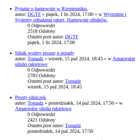
Pytanie o hamownie w Rzepienniku.
autor:
DGTF
»
piątek, 1 lis 2024, 17:00
» w
Wyrzutnie i
Systemy odpalania rakiet, Hamownie silników.
0
Odpowiedzi
2518
Odsłony
Ostatni post
autor:
DGTF
piątek, 1 lis 2024, 17:00
Silnik wodny proszę o porady
autor:
Tomadz
»
wtorek, 15 paź 2024, 18:45
» w
Amatorskie
silniki rakietowe
0
Odpowiedzi
2783
Odsłony
Ostatni post
autor:
Tomadz
wtorek, 15 paź 2024, 18:45
Prosty silniczek
autor:
Tomadz
»
poniedziałek, 14 paź 2024, 17:50
» w
Amatorskie silniki rakietowe
0
Odpowiedzi
2421
Odsłony
Ostatni post
autor:
Tomadz
poniedziałek, 14 paź 2024, 17:50