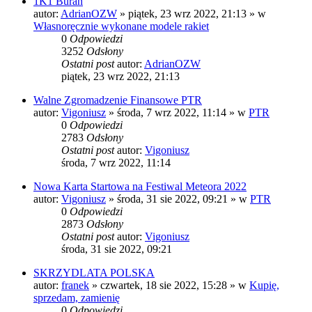
1K1 Buran
autor:
AdrianOZW
»
piątek, 23 wrz 2022, 21:13
» w
Własnoręcznie wykonane modele rakiet
0
Odpowiedzi
3252
Odsłony
Ostatni post
autor:
AdrianOZW
piątek, 23 wrz 2022, 21:13
Walne Zgromadzenie Finansowe PTR
autor:
Vigoniusz
»
środa, 7 wrz 2022, 11:14
» w
PTR
0
Odpowiedzi
2783
Odsłony
Ostatni post
autor:
Vigoniusz
środa, 7 wrz 2022, 11:14
Nowa Karta Startowa na Festiwal Meteora 2022
autor:
Vigoniusz
»
środa, 31 sie 2022, 09:21
» w
PTR
0
Odpowiedzi
2873
Odsłony
Ostatni post
autor:
Vigoniusz
środa, 31 sie 2022, 09:21
SKRZYDLATA POLSKA
autor:
franek
»
czwartek, 18 sie 2022, 15:28
» w
Kupię,
sprzedam, zamienię
0
Odpowiedzi