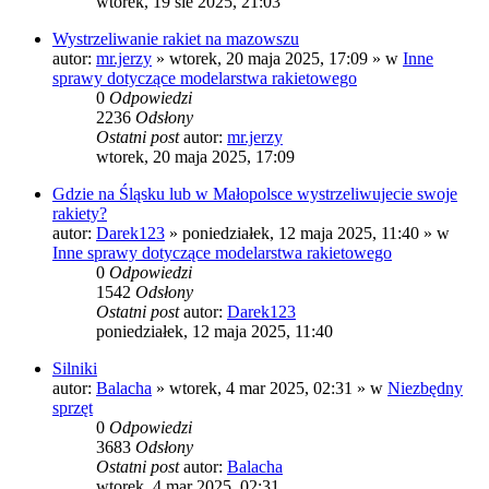
wtorek, 19 sie 2025, 21:03
Wystrzeliwanie rakiet na mazowszu
autor:
mr.jerzy
»
wtorek, 20 maja 2025, 17:09
» w
Inne
sprawy dotyczące modelarstwa rakietowego
0
Odpowiedzi
2236
Odsłony
Ostatni post
autor:
mr.jerzy
wtorek, 20 maja 2025, 17:09
Gdzie na Śląsku lub w Małopolsce wystrzeliwujecie swoje
rakiety?
autor:
Darek123
»
poniedziałek, 12 maja 2025, 11:40
» w
Inne sprawy dotyczące modelarstwa rakietowego
0
Odpowiedzi
1542
Odsłony
Ostatni post
autor:
Darek123
poniedziałek, 12 maja 2025, 11:40
Silniki
autor:
Balacha
»
wtorek, 4 mar 2025, 02:31
» w
Niezbędny
sprzęt
0
Odpowiedzi
3683
Odsłony
Ostatni post
autor:
Balacha
wtorek, 4 mar 2025, 02:31