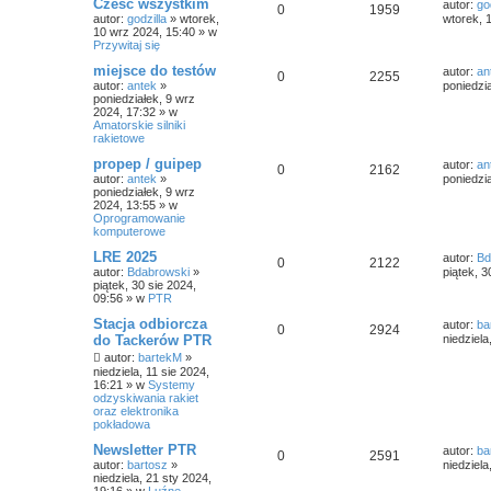
Cześć wszystkim
autor:
go
0
1959
autor:
godzilla
»
wtorek,
wtorek, 
10 wrz 2024, 15:40
» w
Przywitaj się
miejsce do testów
autor:
an
0
2255
autor:
antek
»
poniedzi
poniedziałek, 9 wrz
2024, 17:32
» w
Amatorskie silniki
rakietowe
propep / guipep
autor:
an
0
2162
autor:
antek
»
poniedzi
poniedziałek, 9 wrz
2024, 13:55
» w
Oprogramowanie
komputerowe
LRE 2025
autor:
Bd
0
2122
autor:
Bdabrowski
»
piątek, 3
piątek, 30 sie 2024,
09:56
» w
PTR
Stacja odbiorcza
autor:
ba
0
2924
do Tackerów PTR
niedziela
autor:
bartekM
»
niedziela, 11 sie 2024,
16:21
» w
Systemy
odzyskiwania rakiet
oraz elektronika
pokładowa
Newsletter PTR
autor:
ba
0
2591
autor:
bartosz
»
niedziela
niedziela, 21 sty 2024,