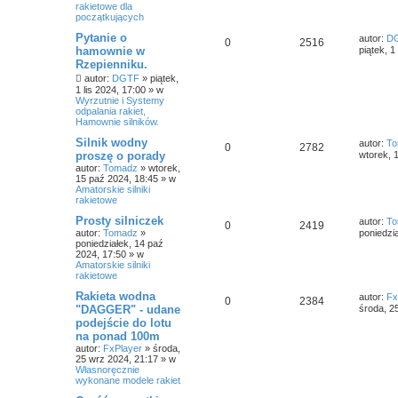
rakietowe dla
początkujących
Pytanie o
autor:
D
0
2516
hamownie w
piątek, 1
Rzepienniku.
autor:
DGTF
»
piątek,
1 lis 2024, 17:00
» w
Wyrzutnie i Systemy
odpalania rakiet,
Hamownie silników.
Silnik wodny
autor:
To
0
2782
proszę o porady
wtorek, 
autor:
Tomadz
»
wtorek,
15 paź 2024, 18:45
» w
Amatorskie silniki
rakietowe
Prosty silniczek
autor:
To
0
2419
autor:
Tomadz
»
poniedzi
poniedziałek, 14 paź
2024, 17:50
» w
Amatorskie silniki
rakietowe
Rakieta wodna
autor:
Fx
0
2384
"DAGGER" - udane
środa, 2
podejście do lotu
na ponad 100m
autor:
FxPlayer
»
środa,
25 wrz 2024, 21:17
» w
Własnoręcznie
wykonane modele rakiet