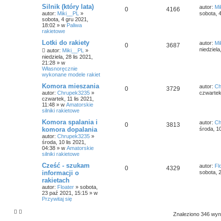
Silnik (który lata)
autor:
Mi
0
4166
autor:
Miki__PL
»
sobota, 
sobota, 4 gru 2021,
18:02
» w
Paliwa
rakietowe
Lotki do rakiety
autor:
Mi
0
3687
niedziela
autor:
Miki__PL
»
niedziela, 28 lis 2021,
21:28
» w
Własnoręcznie
wykonane modele rakiet
Komora mieszania
autor:
Ch
0
3729
autor:
Chrupek3235
»
czwartek,
czwartek, 11 lis 2021,
11:48
» w
Amatorskie
silniki rakietowe
Komora spalania i
autor:
Ch
0
3813
komora dopalania
środa, 10
autor:
Chrupek3235
»
środa, 10 lis 2021,
04:38
» w
Amatorskie
silniki rakietowe
Cześć - szukam
autor:
Fl
0
4329
informacji o
sobota, 
rakietach
autor:
Floater
»
sobota,
23 paź 2021, 15:15
» w
Przywitaj się
Znaleziono 346 wy