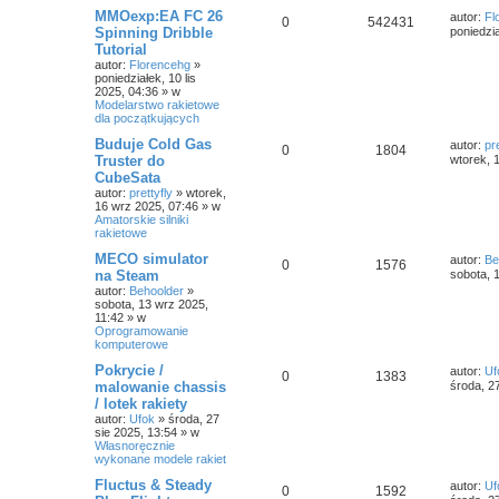
MMOexp:EA FC 26
autor:
Fl
0
542431
Spinning Dribble
poniedzia
Tutorial
autor:
Florencehg
»
poniedziałek, 10 lis
2025, 04:36
» w
Modelarstwo rakietowe
dla początkujących
Buduje Cold Gas
autor:
pre
0
1804
Truster do
wtorek, 
CubeSata
autor:
prettyfly
»
wtorek,
16 wrz 2025, 07:46
» w
Amatorskie silniki
rakietowe
MECO simulator
autor:
Be
0
1576
na Steam
sobota, 
autor:
Behoolder
»
sobota, 13 wrz 2025,
11:42
» w
Oprogramowanie
komputerowe
Pokrycie /
autor:
Uf
0
1383
malowanie chassis
środa, 2
/ lotek rakiety
autor:
Ufok
»
środa, 27
sie 2025, 13:54
» w
Własnoręcznie
wykonane modele rakiet
Fluctus & Steady
autor:
Uf
0
1592