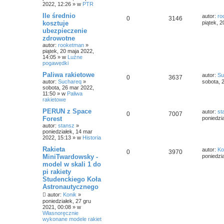
2022, 12:26
» w
PTR
Ile średnio
autor:
ro
0
3146
kosztuje
piątek, 
ubezpieczenie
zdrowotne
autor:
rooketman
»
piątek, 20 maja 2022,
14:05
» w
Luźne
pogawędki
Paliwa rakietowe
autor:
Su
0
3637
autor:
Suchareq
»
sobota, 
sobota, 26 mar 2022,
11:50
» w
Paliwa
rakietowe
PERUN z Space
autor:
st
0
7007
Forest
poniedzi
autor:
stansz
»
poniedziałek, 14 mar
2022, 15:13
» w
Historia
Rakieta
autor:
Ko
0
3970
MiniTwardowsky -
poniedzi
model w skali 1 do
pi rakiety
Studenckiego Koła
Astronautycznego
autor:
Konik
»
poniedziałek, 27 gru
2021, 00:08
» w
Własnoręcznie
wykonane modele rakiet