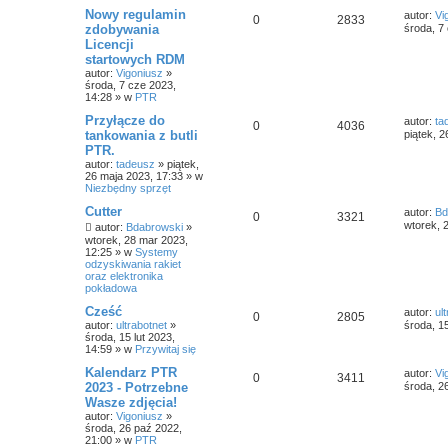
Nowy regulamin
autor:
Vi
0
2833
zdobywania
środa, 7
Licencji
startowych RDM
autor:
Vigoniusz
»
środa, 7 cze 2023,
14:28
» w
PTR
Przyłącze do
autor:
ta
0
4036
tankowania z butli
piątek, 
PTR.
autor:
tadeusz
»
piątek,
26 maja 2023, 17:33
» w
Niezbędny sprzęt
Cutter
autor:
Bd
0
3321
wtorek, 
autor:
Bdabrowski
»
wtorek, 28 mar 2023,
12:25
» w
Systemy
odzyskiwania rakiet
oraz elektronika
pokładowa
Cześć
autor:
ul
0
2805
autor:
ultrabotnet
»
środa, 15
środa, 15 lut 2023,
14:59
» w
Przywitaj się
Kalendarz PTR
autor:
Vi
0
3411
2023 - Potrzebne
środa, 2
Wasze zdjęcia!
autor:
Vigoniusz
»
środa, 26 paź 2022,
21:00
» w
PTR