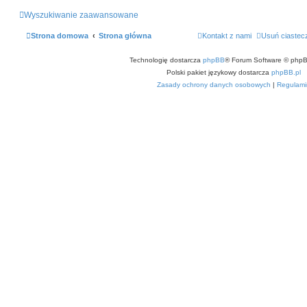
Wyszukiwanie zaawansowane
Strona domowa
Strona główna
Kontakt z nami
Usuń ciastec
Technologię dostarcza
phpBB
® Forum Software © phpB
Polski pakiet językowy dostarcza
phpBB.pl
Zasady ochrony danych osobowych
|
Regulami