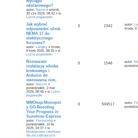
wyciągu
a
okularowego?
a
autor:
Naomi
»
wtorek,
w
30 cze 2026, 08:42
» w
a
Luźne pogawędki
n
s
Jak wybrać
autor:
La
o
0
2342
w
odpowiedni silnik
środa, 8
a
NEMA 17 do
n
elektrycznego
e
focusera?
autor:
Langley
»
środa,
8 kwie 2026, 08:35
» w
Luźne pogawędki
Rozważam
autor:
Ma
0
1546
instalację silnika
poniedzi
krokowego i
Arduino do
sterowania nim.
autor:
Marcos
»
poniedziałek, 2 mar
2026, 08:46
» w
Luźne
pogawędki
MMOexp:Monopol
autor:
Fl
0
504517
y GO-Boosting
poniedzia
Your Progress in
Sunshine Express
autor:
Florencehg
»
poniedziałek, 10 lis
2025, 04:37
» w
Modelarstwo rakietowe
dla początkujących