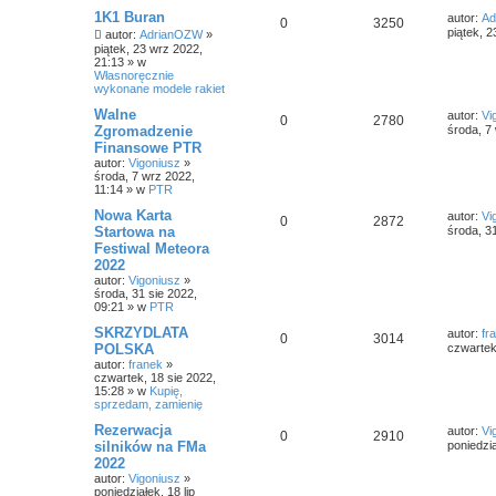
1K1 Buran
autor:
Ad
0
3250
piątek, 
autor:
AdrianOZW
»
piątek, 23 wrz 2022,
21:13
» w
Własnoręcznie
wykonane modele rakiet
Walne
autor:
Vi
0
2780
Zgromadzenie
środa, 7
Finansowe PTR
autor:
Vigoniusz
»
środa, 7 wrz 2022,
11:14
» w
PTR
Nowa Karta
autor:
Vi
0
2872
Startowa na
środa, 3
Festiwal Meteora
2022
autor:
Vigoniusz
»
środa, 31 sie 2022,
09:21
» w
PTR
SKRZYDLATA
autor:
fr
0
3014
POLSKA
czwartek
autor:
franek
»
czwartek, 18 sie 2022,
15:28
» w
Kupię,
sprzedam, zamienię
Rezerwacja
autor:
Vi
0
2910
silników na FMa
poniedzia
2022
autor:
Vigoniusz
»
poniedziałek, 18 lip