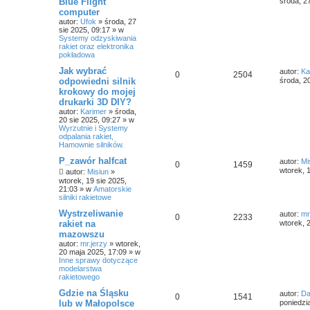
Blue Flight
środa, 2
computer
autor:
Ufok
»
środa, 27
sie 2025, 09:17
» w
Systemy odzyskiwania
rakiet oraz elektronika
pokładowa
Jak wybrać
autor:
Ka
0
2504
odpowiedni silnik
środa, 2
krokowy do mojej
drukarki 3D DIY?
autor:
Karimer
»
środa,
20 sie 2025, 09:27
» w
Wyrzutnie i Systemy
odpalania rakiet,
Hamownie silników.
P_zawór halfcat
autor:
Mi
0
1459
wtorek, 
autor:
Misiun
»
wtorek, 19 sie 2025,
21:03
» w
Amatorskie
silniki rakietowe
Wystrzeliwanie
autor:
mr
0
2233
rakiet na
wtorek, 
mazowszu
autor:
mr.jerzy
»
wtorek,
20 maja 2025, 17:09
» w
Inne sprawy dotyczące
modelarstwa
rakietowego
Gdzie na Śląsku
autor:
Da
0
1541
lub w Małopolsce
poniedzi