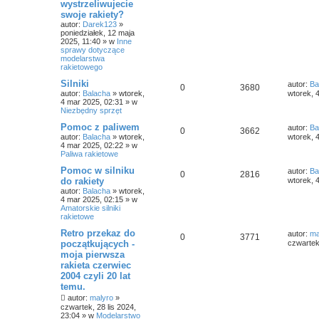
wystrzeliwujecie
swoje rakiety?
autor:
Darek123
»
poniedziałek, 12 maja
2025, 11:40
» w
Inne
sprawy dotyczące
modelarstwa
rakietowego
Silniki
autor:
Ba
0
3680
autor:
Balacha
»
wtorek,
wtorek, 
4 mar 2025, 02:31
» w
Niezbędny sprzęt
Pomoc z paliwem
autor:
Ba
0
3662
autor:
Balacha
»
wtorek,
wtorek, 
4 mar 2025, 02:22
» w
Paliwa rakietowe
Pomoc w silniku
autor:
Ba
0
2816
do rakiety
wtorek, 
autor:
Balacha
»
wtorek,
4 mar 2025, 02:15
» w
Amatorskie silniki
rakietowe
Retro przekaz do
autor:
ma
0
3771
początkujących -
czwartek,
moja pierwsza
rakieta czerwiec
2004 czyli 20 lat
temu.
autor:
malyro
»
czwartek, 28 lis 2024,
23:04
» w
Modelarstwo