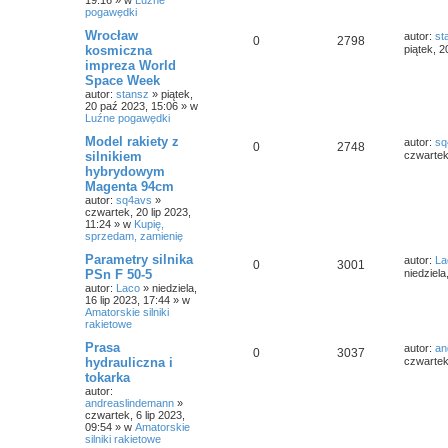
19:16
» w
Luźne
pogawędki
Wrocław
autor:
st
0
2798
kosmiczna
piątek, 
impreza World
Space Week
autor:
stansz
»
piątek,
20 paź 2023, 15:06
» w
Luźne pogawędki
Model rakiety z
autor:
sq
0
2748
silnikiem
czwartek,
hybrydowym
Magenta 94cm
autor:
sq4avs
»
czwartek, 20 lip 2023,
11:24
» w
Kupię,
sprzedam, zamienię
Parametry silnika
autor:
La
0
3001
PSn F 50-5
niedziela
autor:
Laco
»
niedziela,
16 lip 2023, 17:44
» w
Amatorskie silniki
rakietowe
Prasa
autor:
an
0
3037
hydrauliczna i
czwartek,
tokarka
autor:
andreaslindemann
»
czwartek, 6 lip 2023,
09:54
» w
Amatorskie
silniki rakietowe