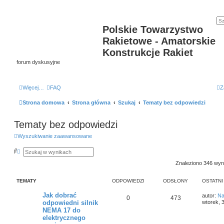
Polskie Towarzystwo
Rakietowe - Amatorskie
Konstrukcje Rakiet
forum dyskusyjne
Więcej…
FAQ
Z
Strona domowa
Strona główna
Szukaj
Tematy bez odpowiedzi
Tematy bez odpowiedzi
Wyszukiwanie zaawansowane
S
W
z
y
u
s
Znaleziono 346 wy
k
z
a
u
j
k
TEMATY
ODPOWIEDZI
ODSŁONY
OSTATNI
i
w
Jak dobrać
autor:
Na
0
473
a
odpowiedni silnik
wtorek, 
n
NEMA 17 do
i
e
elektrycznego
z