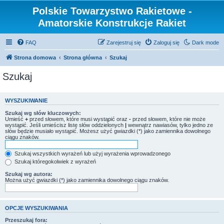
Polskie Towarzystwo Rakietowe -
Amatorskie Konstrukcje Rakiet
FAQ
Zarejestruj się
Zaloguj się
Dark mode
Strona domowa
Strona główna
Szukaj
Szukaj
WYSZUKIWANIE
Szukaj wg słów kluczowych:
Umieść
+
przed słowem, które musi wystąpić oraz
-
przed słowem, które nie może
wystąpić. Jeśli umieścisz listę słów oddzielonych
|
wewnątrz nawiasów, tylko jedno ze
słów będzie musiało wystąpić. Możesz użyć gwiazdki (*) jako zamiennika dowolnego
ciągu znaków.
Szukaj wszystkich wyrażeń lub użyj wyrażenia wprowadzonego
Szukaj któregokolwiek z wyrażeń
Szukaj wg autora:
Można użyć gwiazdki (*) jako zamiennika dowolnego ciągu znaków.
OPCJE WYSZUKIWANIA
Przeszukaj fora: