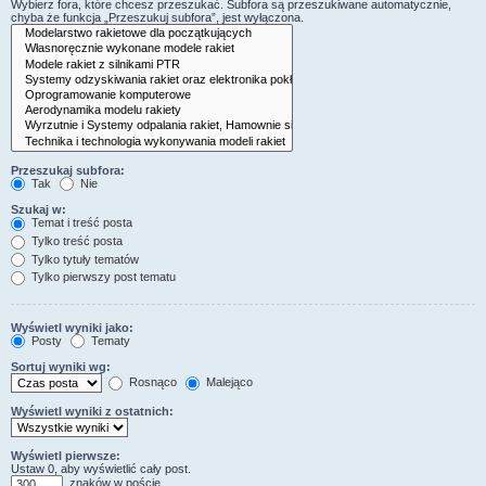
Wybierz fora, które chcesz przeszukać. Subfora są przeszukiwane automatycznie,
chyba że funkcja „Przeszukuj subfora”, jest wyłączona.
Przeszukaj subfora:
Tak
Nie
Szukaj w:
Temat i treść posta
Tylko treść posta
Tylko tytuły tematów
Tylko pierwszy post tematu
Wyświetl wyniki jako:
Posty
Tematy
Sortuj wyniki wg:
Rosnąco
Malejąco
Wyświetl wyniki z ostatnich:
Wyświetl pierwsze:
Ustaw 0, aby wyświetlić cały post.
znaków w poście