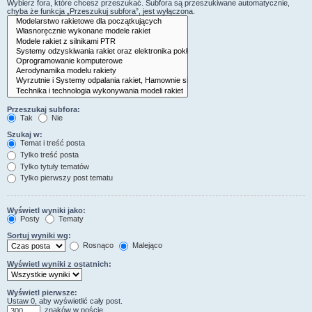
Wybierz fora, które chcesz przeszukać. Subfora są przeszukiwane automatycznie,
chyba że funkcja „Przeszukuj subfora”, jest wyłączona.
Przeszukaj subfora:
Tak
Nie
Szukaj w:
Temat i treść posta
Tylko treść posta
Tylko tytuły tematów
Tylko pierwszy post tematu
Wyświetl wyniki jako:
Posty
Tematy
Sortuj wyniki wg:
Rosnąco
Malejąco
Wyświetl wyniki z ostatnich:
Wyświetl pierwsze:
Ustaw 0, aby wyświetlić cały post.
znaków w poście