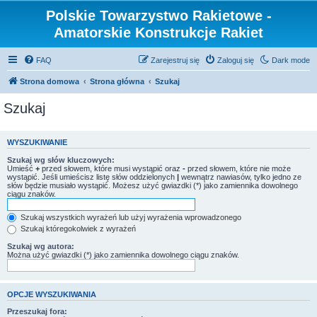
Polskie Towarzystwo Rakietowe -
Amatorskie Konstrukcje Rakiet
FAQ
Zarejestruj się
Zaloguj się
Dark mode
Strona domowa
Strona główna
Szukaj
Szukaj
WYSZUKIWANIE
Szukaj wg słów kluczowych:
Umieść
+
przed słowem, które musi wystąpić oraz
-
przed słowem, które nie może
wystąpić. Jeśli umieścisz listę słów oddzielonych
|
wewnątrz nawiasów, tylko jedno ze
słów będzie musiało wystąpić. Możesz użyć gwiazdki (*) jako zamiennika dowolnego
ciągu znaków.
Szukaj wszystkich wyrażeń lub użyj wyrażenia wprowadzonego
Szukaj któregokolwiek z wyrażeń
Szukaj wg autora:
Można użyć gwiazdki (*) jako zamiennika dowolnego ciągu znaków.
OPCJE WYSZUKIWANIA
Przeszukaj fora: