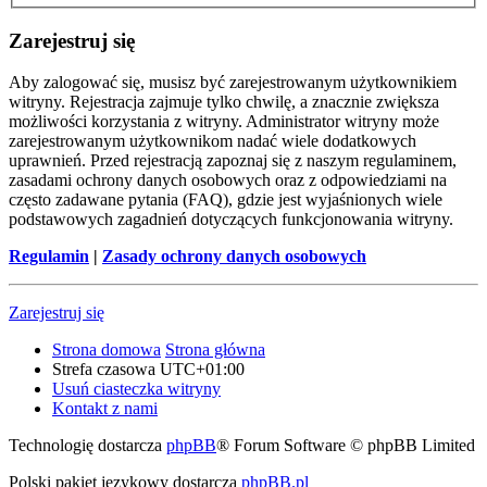
Zarejestruj się
Aby zalogować się, musisz być zarejestrowanym użytkownikiem
witryny. Rejestracja zajmuje tylko chwilę, a znacznie zwiększa
możliwości korzystania z witryny. Administrator witryny może
zarejestrowanym użytkownikom nadać wiele dodatkowych
uprawnień. Przed rejestracją zapoznaj się z naszym regulaminem,
zasadami ochrony danych osobowych oraz z odpowiedziami na
często zadawane pytania (FAQ), gdzie jest wyjaśnionych wiele
podstawowych zagadnień dotyczących funkcjonowania witryny.
Regulamin
|
Zasady ochrony danych osobowych
Zarejestruj się
Strona domowa
Strona główna
Strefa czasowa
UTC+01:00
Usuń ciasteczka witryny
Kontakt z nami
Technologię dostarcza
phpBB
® Forum Software © phpBB Limited
Polski pakiet językowy dostarcza
phpBB.pl