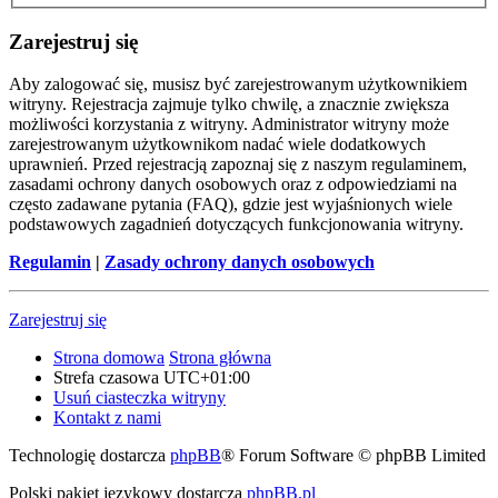
Zarejestruj się
Aby zalogować się, musisz być zarejestrowanym użytkownikiem
witryny. Rejestracja zajmuje tylko chwilę, a znacznie zwiększa
możliwości korzystania z witryny. Administrator witryny może
zarejestrowanym użytkownikom nadać wiele dodatkowych
uprawnień. Przed rejestracją zapoznaj się z naszym regulaminem,
zasadami ochrony danych osobowych oraz z odpowiedziami na
często zadawane pytania (FAQ), gdzie jest wyjaśnionych wiele
podstawowych zagadnień dotyczących funkcjonowania witryny.
Regulamin
|
Zasady ochrony danych osobowych
Zarejestruj się
Strona domowa
Strona główna
Strefa czasowa
UTC+01:00
Usuń ciasteczka witryny
Kontakt z nami
Technologię dostarcza
phpBB
® Forum Software © phpBB Limited
Polski pakiet językowy dostarcza
phpBB.pl