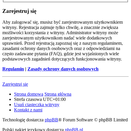
Zarejestruj się
Aby zalogować się, musisz być zarejestrowanym użytkownikiem
witryny. Rejestracja zajmuje tylko chwilę, a znacznie zwiększa
możliwości korzystania z witryny. Administrator witryny może
zarejestrowanym użytkownikom nadać wiele dodatkowych
uprawnień. Przed rejestracją zapoznaj się z naszym regulaminem,
zasadami ochrony danych osobowych oraz z odpowiedziami na
często zadawane pytania (FAQ), gdzie jest wyjaśnionych wiele
podstawowych zagadnień dotyczących funkcjonowania witryny.
Regulamin
|
Zasady ochrony danych osobowych
Zarejestruj się
Strona domowa
Strona główna
Strefa czasowa
UTC+01:00
Usuń ciasteczka witryny
Kontakt z nami
Technologię dostarcza
phpBB
® Forum Software © phpBB Limited
Polski pakiet językowy dostarcza
phpBB.pl