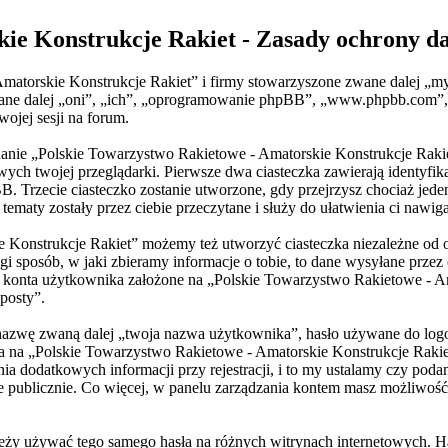
kie Konstrukcje Rakiet - Zasady ochrony 
Amatorskie Konstrukcje Rakiet” i firmy stowarzyszone zwane dalej „m
zwane dalej „oni”, „ich”, „oprogramowanie phpBB”, „www.phpbb.com”,
ojej sesji na forum.
ądanie „Polskie Towarzystwo Rakietowe - Amatorskie Konstrukcje Rakie
h twojej przeglądarki. Pierwsze dwa ciasteczka zawierają identyfika
BB. Trzecie ciasteczko zostanie utworzone, gdy przejrzysz chociaż je
tematy zostały przez ciebie przeczytane i służy do ułatwienia ci nawiga
e Konstrukcje Rakiet” możemy też utworzyć ciasteczka niezależne od
sposób, w jaki zbieramy informacje o tobie, to dane wysyłane przez 
konta użytkownika założone na „Polskie Towarzystwo Rakietowe - Ama
 posty”.
 nazwę zwaną dalej „twoja nazwa użytkownika”, hasło używane do logo
nta na „Polskie Towarzystwo Rakietowe - Amatorskie Konstrukcje Rak
dodatkowych informacji przy rejestracji, i to my ustalamy czy podan
e publicznie. Co więcej, w panelu zarządzania kontem masz możliwość
należy używać tego samego hasła na różnych witrynach internetowych. 