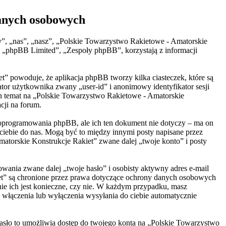
danych osobowych
y”, „nas”, „nasz”, „Polskie Towarzystwo Rakietowe - Amatorskie
 „phpBB Limited”, „Zespoły phpBB”, korzystają z informacji
t” powoduje, że aplikacja phpBB tworzy kilka ciasteczek, które są
tor użytkownika zwany „user-id” i anonimowy identyfikator sesji
den temat na „Polskie Towarzystwo Rakietowe - Amatorskie
cji na forum.
 oprogramowania phpBB, ale ich ten dokument nie dotyczy – ma on
ciebie do nas. Mogą być to między innymi posty napisane przez
torskie Konstrukcje Rakiet” zwane dalej „twoje konto” i posty
wania zwane dalej „twoje hasło” i osobisty aktywny adres e-mail
iet” są chronione przez prawa dotyczące ochrony danych osobowych
ie ich jest konieczne, czy nie. W każdym przypadku, masz
 włączenia lub wyłączenia wysyłania do ciebie automatycznie
Hasło to umożliwia dostęp do twojego konta na „Polskie Towarzystwo