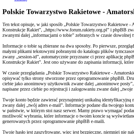
Polskie Towarzystwo Rakietowe - Amators
Ten tekst opisuje, w jaki sposób „Polskie Towarzystwo Rakietowe - 
Konstrukcje Rakiet”, „https://www.forum.rakiety.org.pl” i phpBB 
zwanymi dalej „informacjami o tobie” zebranych w czasie dowolnej tw
Informacje o tobie są zbierane na dwa sposoby. Po pierwsze, przegl
małymi plikami tekstowymi pobranymi do katalogu plików tymczasowyc
zwany „session-id”, automatycznie przyznane ci przez aplikację php
Konstrukcje Rakiet”. Jest ono używane do zapisania informacji, które 
W czasie przeglądania „Polskie Towarzystwo Rakietowe - Amatorski
opisywać tylko strony stworzone przez oprogramowanie phpBB. Drugi 
ciebie jako anonimowy użytkownik zwane dalej „anonimowe posty”, 
napisane przez ciebie po rejestracji i zalogowaniu zwane dalej „twoje
Twoje konto będzie zawierać przynajmniej unikalną identyfikacyjną
zwany dalej „twój adres e-mail”. Informacje podane dla twojego ko
w państwie, w którym stoi nasz serwer. Mamy prawo wymagać podania 
możliwość wybrania, które informacje o twoim koncie są wyświetlan
generowanych przez oprogramowanie phpBB e-maili.
Twoje hasło jest zaszyfrowane, więc jest bezpieczne, niemniej nie 