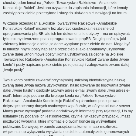
chociaż jeden temat na „Polskie Towarzystwo Rakietowe - Amatorskie
Konstrukcje Rakiet”. Jest ono używane do zapisania informacji, które tematy
zostały przez ciebie przeczytane i służy do ułatwienia ci nawigacji na forum.
W czasie przeglądania „Polskie Towarzystwo Rakietowe - Amatorskie
Konstrukcje Rakiet” możemy też utworzyć ciasteczka niezależne od
oprogramowania phpBB, ale ich ten dokument nie dotyczy – ma on opisywać
tylko strony stworzone przez oprogramowanie phpBB. Drugi sposób, w jaki
zbieramy informacje o tobie, to dane wysyłane przez ciebie do nas. Mogą być
to między innymi posty napisane przez ciebie jako anonimowy użytkownik
zwane dalej „anonimowe posty”, konta użytkownika założone na „Polskie
Towarzystwo Rakietowe - Amatorskie Konstrukcje Rakiet” zwane dalej „twoje
konto” i posty napisane przez ciebie po rejestracji i zalogowaniu zwane dalej
„twoje posty”.
Twoje konto będzie zawierać przynajmniej unikalną identyfikacyjną nazwę
zwaną dalej „twoja nazwa użytkownika”, hasło używane do logowania zwane
dalej „twoje hasło” i osobisty aktywny adres e-mail zwany dalej „twój adres e-
mail”. Informacje podane dla twojego konta na „Polskie Towarzystwo
Rakietowe - Amatorskie Konstrukcje Rakiet” są chronione przez prawa
dotyczące ochrony danych osobowych w państwie, w którym stoi nasz serwer.
Mamy prawo wymagać podania dodatkowych informacji przy rejestracji, i to my
ustalamy czy podanie ich jest konieczne, czy nie. W każdym przypadku, masz
możliwość wybrania, które informacje o twoim koncie są wyświetlane
publicznie. Co więcej, w panelu zarządzania kontem masz możliwość
włączenia lub wyłączenia wysyłania do ciebie automatycznie generowanych