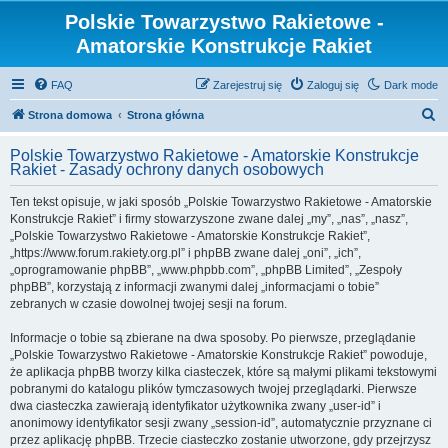
Polskie Towarzystwo Rakietowe -
Amatorskie Konstrukcje Rakiet
FAQ
Zarejestruj się
Zaloguj się
Dark mode
S
Strona domowa
Strona główna
z
Polskie Towarzystwo Rakietowe - Amatorskie Konstrukcje
u
Rakiet - Zasady ochrony danych osobowych
k
Ten tekst opisuje, w jaki sposób „Polskie Towarzystwo Rakietowe - Amatorskie
a
Konstrukcje Rakiet” i firmy stowarzyszone zwane dalej „my”, „nas”, „nasz”,
j
„Polskie Towarzystwo Rakietowe - Amatorskie Konstrukcje Rakiet”,
„https://www.forum.rakiety.org.pl” i phpBB zwane dalej „oni”, „ich”,
„oprogramowanie phpBB”, „www.phpbb.com”, „phpBB Limited”, „Zespoły
phpBB”, korzystają z informacji zwanymi dalej „informacjami o tobie”
zebranych w czasie dowolnej twojej sesji na forum.
Informacje o tobie są zbierane na dwa sposoby. Po pierwsze, przeglądanie
„Polskie Towarzystwo Rakietowe - Amatorskie Konstrukcje Rakiet” powoduje,
że aplikacja phpBB tworzy kilka ciasteczek, które są małymi plikami tekstowymi
pobranymi do katalogu plików tymczasowych twojej przeglądarki. Pierwsze
dwa ciasteczka zawierają identyfikator użytkownika zwany „user-id” i
anonimowy identyfikator sesji zwany „session-id”, automatycznie przyznane ci
przez aplikację phpBB. Trzecie ciasteczko zostanie utworzone, gdy przejrzysz