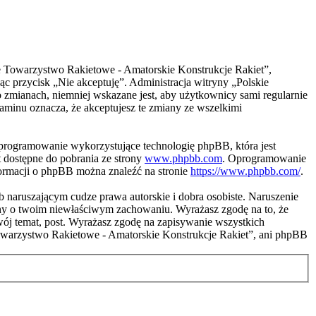
kie Towarzystwo Rakietowe - Amatorskie Konstrukcje Rakiet”,
jąc przycisk „Nie akceptuję”. Administracja witryny „Polskie
zmianach, niemniej wskazane jest, aby użytkownicy sami regularnie
aminu oznacza, że akceptujesz te zmiany ze wszelkimi
programowanie wykorzystujące technologię phpBB, która jest
 dostępne do pobrania ze strony
www.phpbb.com
. Oprogramowanie
nformacji o phpBB można znaleźć na stronie
https://www.phpbb.com/
.
naruszającym cudze prawa autorskie i dobra osobiste. Naruszenie
ony o twoim niewłaściwym zachowaniu. Wyrażasz zgodę na to, że
ój temat, post. Wyrażasz zgodę na zapisywanie wszystkich
 Towarzystwo Rakietowe - Amatorskie Konstrukcje Rakiet”, ani phpBB