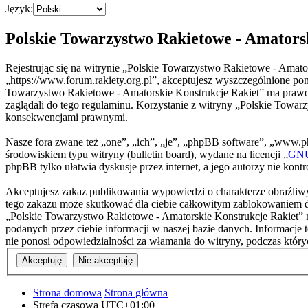
Język:
Polskie Towarzystwo Rakietowe - Amatorsk
Rejestrując się na witrynie „Polskie Towarzystwo Rakietowe - Amato
„https://www.forum.rakiety.org.pl”, akceptujesz wyszczególnione poni
Towarzystwo Rakietowe - Amatorskie Konstrukcje Rakiet” ma prawo w
zaglądali do tego regulaminu. Korzystanie z witryny „Polskie Towar
konsekwencjami prawnymi.
Nasze fora zwane też „one”, „ich”, „je”, „phpBB software”, „www.
środowiskiem typu witryny (bulletin board), wydane na licencji „
GNU 
phpBB tylko ułatwia dyskusje przez internet, a jego autorzy nie kon
Akceptujesz zakaz publikowania wypowiedzi o charakterze obraźliwy
tego zakazu może skutkować dla ciebie całkowitym zablokowaniem do
„Polskie Towarzystwo Rakietowe - Amatorskie Konstrukcje Rakiet” m
podanych przez ciebie informacji w naszej bazie danych. Informacje
nie ponosi odpowiedzialności za włamania do witryny, podczas któr
Strona domowa
Strona główna
Strefa czasowa
UTC+01:00