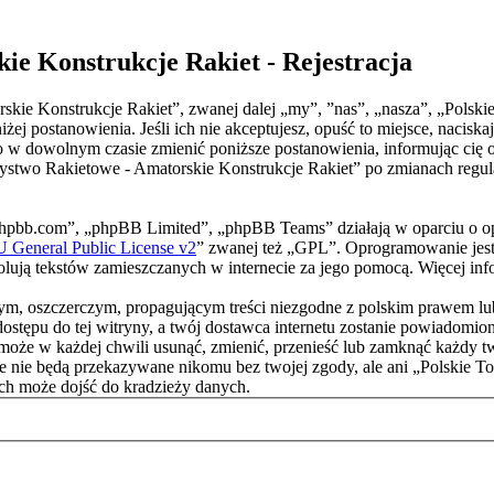
ie Konstrukcje Rakiet - Rejestracja
rskie Konstrukcje Rakiet”, zwanej dalej „my”, ”nas”, „nasza”, „Pols
żej postanowienia. Jeśli ich nie akceptujesz, opuść to miejsce, naciska
 dowolnym czasie zmienić poniższe postanowienia, informując cię o 
zystwo Rakietowe - Amatorskie Konstrukcje Rakiet” po zmianach regul
phpbb.com”, „phpBB Limited”, „phpBB Teams” działają w oparciu o o
General Public License v2
” zwanej też „GPL”. Oprogramowanie jest
trolują tekstów zamieszczanych w internecie za jego pomocą. Więcej i
m, oszczerczym, propagującym treści niezgodne z polskim prawem lub 
stępu do tej witryny, a twój dostawca internetu zostanie powiadomi
oże w każdej chwili usunąć, zmienić, przenieść lub zamknąć każdy tw
 te nie będą przekazywane nikomu bez twojej zgody, ale ani „Polskie
ych może dojść do kradzieży danych.