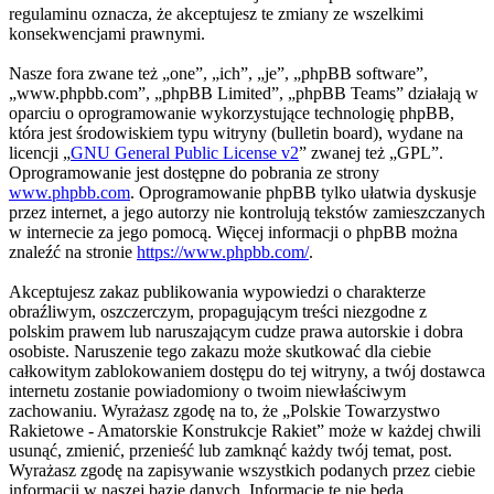
regulaminu oznacza, że akceptujesz te zmiany ze wszelkimi
konsekwencjami prawnymi.
Nasze fora zwane też „one”, „ich”, „je”, „phpBB software”,
„www.phpbb.com”, „phpBB Limited”, „phpBB Teams” działają w
oparciu o oprogramowanie wykorzystujące technologię phpBB,
która jest środowiskiem typu witryny (bulletin board), wydane na
licencji „
GNU General Public License v2
” zwanej też „GPL”.
Oprogramowanie jest dostępne do pobrania ze strony
www.phpbb.com
. Oprogramowanie phpBB tylko ułatwia dyskusje
przez internet, a jego autorzy nie kontrolują tekstów zamieszczanych
w internecie za jego pomocą. Więcej informacji o phpBB można
znaleźć na stronie
https://www.phpbb.com/
.
Akceptujesz zakaz publikowania wypowiedzi o charakterze
obraźliwym, oszczerczym, propagującym treści niezgodne z
polskim prawem lub naruszającym cudze prawa autorskie i dobra
osobiste. Naruszenie tego zakazu może skutkować dla ciebie
całkowitym zablokowaniem dostępu do tej witryny, a twój dostawca
internetu zostanie powiadomiony o twoim niewłaściwym
zachowaniu. Wyrażasz zgodę na to, że „Polskie Towarzystwo
Rakietowe - Amatorskie Konstrukcje Rakiet” może w każdej chwili
usunąć, zmienić, przenieść lub zamknąć każdy twój temat, post.
Wyrażasz zgodę na zapisywanie wszystkich podanych przez ciebie
informacji w naszej bazie danych. Informacje te nie będą