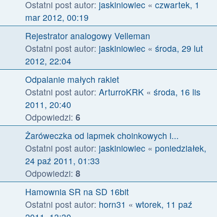
Ostatni post autor:
jaskiniowiec
«
czwartek, 1
mar 2012, 00:19
Rejestrator analogowy Velleman
Ostatni post autor:
jaskiniowiec
«
środa, 29 lut
2012, 22:04
Odpalanie małych rakiet
Ostatni post autor:
ArturroKRK
«
środa, 16 lis
2011, 20:40
Odpowiedzi:
6
Żaróweczka od lapmek choinkowych i...
Ostatni post autor:
jaskiniowiec
«
poniedziałek,
24 paź 2011, 01:33
Odpowiedzi:
8
Hamownia SR na SD 16bit
Ostatni post autor:
horn31
«
wtorek, 11 paź
2011, 13:30