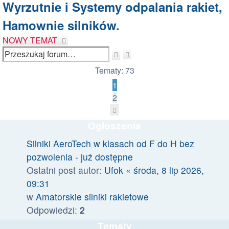
Wyrzutnie i Systemy odpalania rakiet,
Hamownie silników.
NOWY TEMAT
Wyszukiwanie
Szukaj
zaawansowane
Tematy: 73
1
2
Następna
Ogłoszenia
Silniki AeroTech w klasach od F do H bez
pozwolenia - już dostępne
Ostatni post autor:
Ufok
«
środa, 8 lip 2026,
09:31
w
Amatorskie silniki rakietowe
Odpowiedzi:
2
Tematy