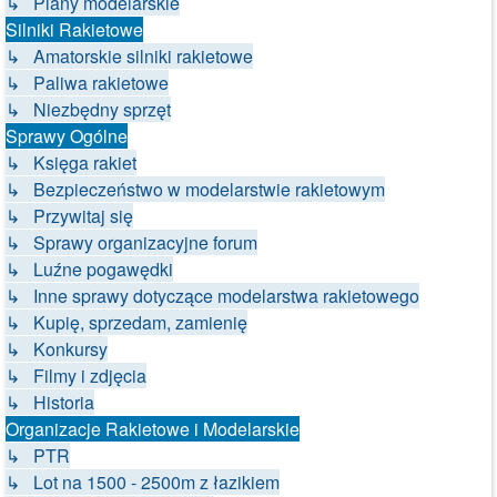
↳ Plany modelarskie
Silniki Rakietowe
↳ Amatorskie silniki rakietowe
↳ Paliwa rakietowe
↳ Niezbędny sprzęt
Sprawy Ogólne
↳ Księga rakiet
↳ Bezpieczeństwo w modelarstwie rakietowym
↳ Przywitaj się
↳ Sprawy organizacyjne forum
↳ Luźne pogawędki
↳ Inne sprawy dotyczące modelarstwa rakietowego
↳ Kupię, sprzedam, zamienię
↳ Konkursy
↳ Filmy i zdjęcia
↳ Historia
Organizacje Rakietowe i Modelarskie
↳ PTR
↳ Lot na 1500 - 2500m z łazikiem