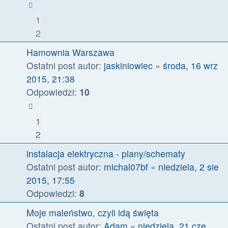
1
2
Hamownia Warszawa
Ostatni post autor:
jaskiniowiec
«
środa, 16 wrz
2015, 21:38
Odpowiedzi:
10
1
2
instalacja elektryczna - plany/schematy
Ostatni post autor:
michal07bf
«
niedziela, 2 sie
2015, 17:55
Odpowiedzi:
8
Moje maleństwo, czyli idą święta
Ostatni post autor:
Adam
«
niedziela, 21 cze