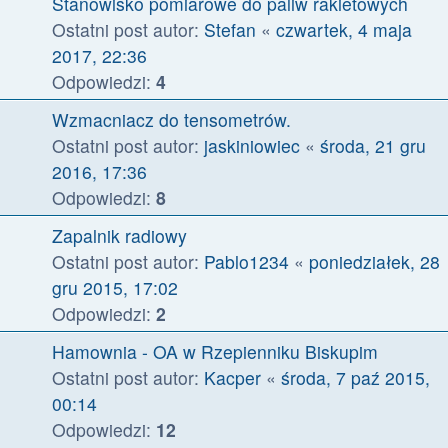
Stanowisko pomiarowe do paliw rakietowych
Ostatni post autor:
Stefan
«
czwartek, 4 maja
2017, 22:36
Odpowiedzi:
4
Wzmacniacz do tensometrów.
Ostatni post autor:
jaskiniowiec
«
środa, 21 gru
2016, 17:36
Odpowiedzi:
8
Zapalnik radiowy
Ostatni post autor:
Pablo1234
«
poniedziałek, 28
gru 2015, 17:02
Odpowiedzi:
2
Hamownia - OA w Rzepienniku Biskupim
Ostatni post autor:
Kacper
«
środa, 7 paź 2015,
00:14
Odpowiedzi:
12