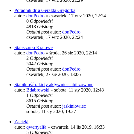
czwartek, 17 wrz 2020, 22:29
Poradnik dr-a Geralda Gregorka
autor:
donPedro
»
czwartek, 17 wrz 2020, 22:24
0
Odpowiedzi
4818
Odsłony
Ostatni post
autor:
donPedro
czwartek, 17 wrz 2020, 22:24
Stateczniki Kratowe
autor:
donPedro
»
środa, 26 sie 2020, 22:14
2
Odpowiedzi
5042
Odsłony
Ostatni post
autor:
donPedro
czwartek, 27 sie 2020, 13:06
Stabilność rakiety aktywnie stabilizowanej
autor:
Bdabrowski
»
sobota, 11 sty 2020, 12:48
1
Odpowiedzi
8615
Odsłony
Ostatni post
autor:
jaskiniowiec
sobota, 11 sty 2020, 19:27
Zacieki
autor:
qwertyalfa
»
czwartek, 14 lis 2019, 16:33
5
Odpowiedzi