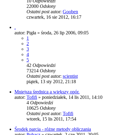
10
Odpowiedzi
22000
Odsłony
Ostatni post
autor:
Gooben
czwartek, 16 sie 2012, 16:17
.
autor:
Pigła
»
środa, 26 lip 2006, 09:05
1
2
3
4
5
42
Odpowiedzi
73214
Odsłony
Ostatni post
autor:
scientist
piątek, 13 sty 2012, 21:18
Mniejsza średnica a większy opór.
autor:
Tofifi
»
poniedziałek, 14 lis 2011, 14:10
4
Odpowiedzi
10625
Odsłony
Ostatni post
autor:
Tofifi
wtorek, 15 lis 2011, 17:54
Środek parcia - różne metody obliczania
autor:
Puhacz
»
czwartek, 2 cze 2011, 20:05