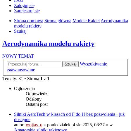
FAQ
Zaloguj się
Zarejestruj się
Strona domowa
Strona główna
Modele Rakiet
Aerodynamika
modelu rakiety
Szukaj
Aerodynamika modelu rakiety
NOWY TEMAT
Wyszukiwanie
Szukaj
zaawansowane
Tematy: 31 • Strona
1
z
1
Ogłoszenia
Odpowiedzi
Odsłony
Ostatni post
Silniki AeroTech w klasach od F do H bez pozwolenia - już
dostępne
autor:
wojtas_q
»
poniedziałek, 4 sie 2025, 08:27
» w
Amatorskie silniki rakietowe