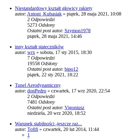
Niestandardowy kształt głowicy rakiety
autor:
Antoni_Kubasiak
»
piątek, 28 maja 2021, 10:08
2
Odpowiedzi
5273
Odsłony
Ostatni post
autor:
Szymon1978
piątek, 28 maja 2021, 14:46
inny kształt stateczników
autor:
wrx
»
sobota, 17 sty 2015, 18:30
7
Odpowiedzi
19558
Odsłony
Ostatni post
autor:
bipo12
piątek, 22 sty 2021, 18:22
Tunel Aerodynamiczny
autor:
donPedro
»
czwartek, 17 wrz 2020, 22:54
2
Odpowiedzi
7481
Odsłony
Ostatni post
autor:
Vigoniusz
niedziela, 20 wrz 2020, 18:52
Warunek stabilności -jeszcze raz...
autor:
Tofifi
»
czwartek, 20 lut 2014, 11:44
1