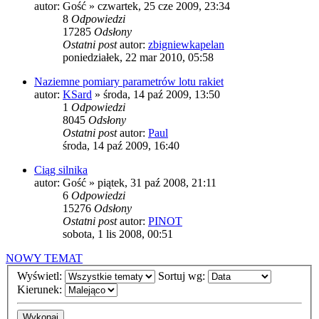
autor:
Gość
»
czwartek, 25 cze 2009, 23:34
8
Odpowiedzi
17285
Odsłony
Ostatni post
autor:
zbigniewkapelan
poniedziałek, 22 mar 2010, 05:58
Naziemne pomiary parametrów lotu rakiet
autor:
KSard
»
środa, 14 paź 2009, 13:50
1
Odpowiedzi
8045
Odsłony
Ostatni post
autor:
Paul
środa, 14 paź 2009, 16:40
Ciąg silnika
autor:
Gość
»
piątek, 31 paź 2008, 21:11
6
Odpowiedzi
15276
Odsłony
Ostatni post
autor:
PINOT
sobota, 1 lis 2008, 00:51
NOWY TEMAT
Wyświetl:
Sortuj wg:
Kierunek: