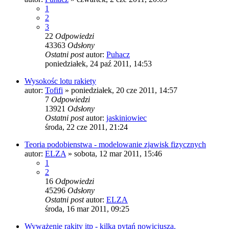
1
2
3
22
Odpowiedzi
43363
Odsłony
Ostatni post
autor:
Puhacz
poniedziałek, 24 paź 2011, 14:53
Wysokośc lotu rakiety
autor:
Tofifi
»
poniedziałek, 20 cze 2011, 14:57
7
Odpowiedzi
13921
Odsłony
Ostatni post
autor:
jaskiniowiec
środa, 22 cze 2011, 21:24
Teoria podobienstwa - modelowanie zjawisk fizycznych
autor:
ELZA
»
sobota, 12 mar 2011, 15:46
1
2
16
Odpowiedzi
45296
Odsłony
Ostatni post
autor:
ELZA
środa, 16 mar 2011, 09:25
Wyważenie rakity itp - kilka pytań nowicjusza.