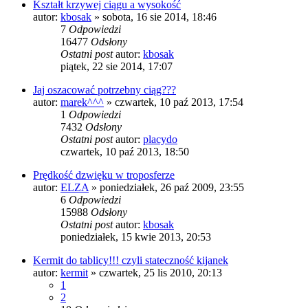
Kształt krzywej ciągu a wysokość
autor:
kbosak
»
sobota, 16 sie 2014, 18:46
7
Odpowiedzi
16477
Odsłony
Ostatni post
autor:
kbosak
piątek, 22 sie 2014, 17:07
Jaj oszacować potrzebny ciąg???
autor:
marek^^^
»
czwartek, 10 paź 2013, 17:54
1
Odpowiedzi
7432
Odsłony
Ostatni post
autor:
placydo
czwartek, 10 paź 2013, 18:50
Prędkość dzwięku w troposferze
autor:
ELZA
»
poniedziałek, 26 paź 2009, 23:55
6
Odpowiedzi
15988
Odsłony
Ostatni post
autor:
kbosak
poniedziałek, 15 kwie 2013, 20:53
Kermit do tablicy!!! czyli stateczność kijanek
autor:
kermit
»
czwartek, 25 lis 2010, 20:13
1
2