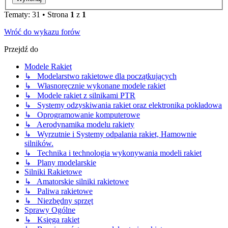
Tematy: 31 • Strona
1
z
1
Wróć do wykazu forów
Przejdź do
Modele Rakiet
↳ Modelarstwo rakietowe dla początkujących
↳ Własnoręcznie wykonane modele rakiet
↳ Modele rakiet z silnikami PTR
↳ Systemy odzyskiwania rakiet oraz elektronika pokładowa
↳ Oprogramowanie komputerowe
↳ Aerodynamika modelu rakiety
↳ Wyrzutnie i Systemy odpalania rakiet, Hamownie
silników.
↳ Technika i technologia wykonywania modeli rakiet
↳ Plany modelarskie
Silniki Rakietowe
↳ Amatorskie silniki rakietowe
↳ Paliwa rakietowe
↳ Niezbędny sprzęt
Sprawy Ogólne
↳ Księga rakiet