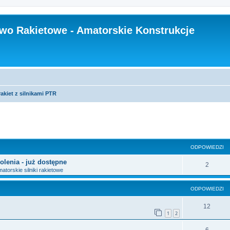
wo Rakietowe - Amatorskie Konstrukcje
akiet z silnikami PTR
szukiwanie zaawansowane
ODPOWIEDZI
olenia - już dostępne
2
atorskie silniki rakietowe
ODPOWIEDZI
12
1
2