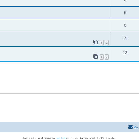
6
6
0
15
1
2
12
1
2
Kon
Technologię dostarcza
phpBB
® Forum Software © phpBB Limited