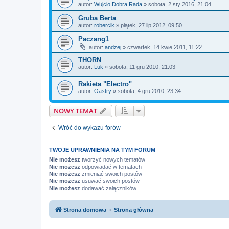
autor:
Wujcio Dobra Rada
»
sobota, 2 sty 2016, 21:04
Gruba Berta
autor:
robercik
»
piątek, 27 lip 2012, 09:50
Paczang1
autor:
andżej
»
czwartek, 14 kwie 2011, 11:22
THORN
autor:
Luk
»
sobota, 11 gru 2010, 21:03
Rakieta "Electro"
autor:
Oastry
»
sobota, 4 gru 2010, 23:34
NOWY TEMAT
Wróć do wykazu forów
TWOJE UPRAWNIENIA NA TYM FORUM
Nie możesz
tworzyć nowych tematów
Nie możesz
odpowiadać w tematach
Nie możesz
zmieniać swoich postów
Nie możesz
usuwać swoich postów
Nie możesz
dodawać załączników
Strona domowa
Strona główna