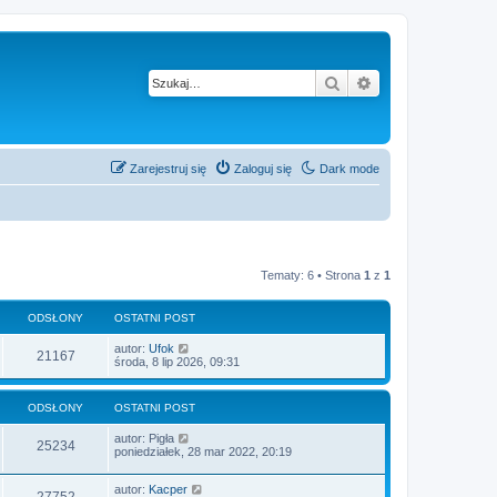
Szukaj
Wyszukiwanie z
Zarejestruj się
Zaloguj się
Dark mode
Tematy: 6 • Strona
1
z
1
ODSŁONY
OSTATNI POST
autor:
Ufok
21167
środa, 8 lip 2026, 09:31
ODSŁONY
OSTATNI POST
autor:
Pigła
25234
poniedziałek, 28 mar 2022, 20:19
autor:
Kacper