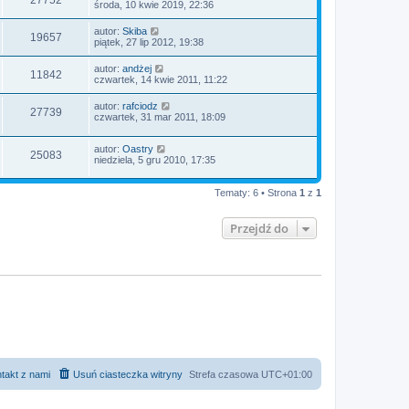
27752
środa, 10 kwie 2019, 22:36
autor:
Skiba
19657
piątek, 27 lip 2012, 19:38
autor:
andżej
11842
czwartek, 14 kwie 2011, 11:22
autor:
rafciodz
27739
czwartek, 31 mar 2011, 18:09
autor:
Oastry
25083
niedziela, 5 gru 2010, 17:35
Tematy: 6 • Strona
1
z
1
Przejdź do
takt z nami
Usuń ciasteczka witryny
Strefa czasowa
UTC+01:00