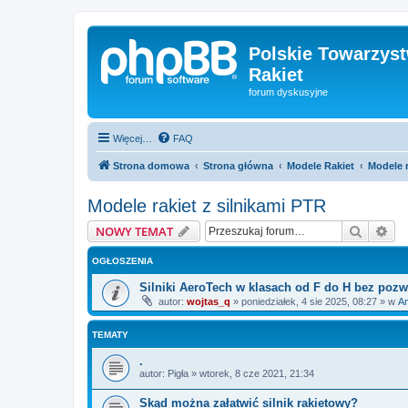
Polskie Towarzyst
Rakiet
forum dyskusyjne
Więcej…
FAQ
Strona domowa
Strona główna
Modele Rakiet
Modele r
Modele rakiet z silnikami PTR
Szukaj
Wy
NOWY TEMAT
OGŁOSZENIA
Silniki AeroTech w klasach od F do H bez pozw
autor:
wojtas_q
»
poniedziałek, 4 sie 2025, 08:27
» w
Am
TEMATY
.
autor:
Pigła
»
wtorek, 8 cze 2021, 21:34
Skąd można załatwić silnik rakietowy?