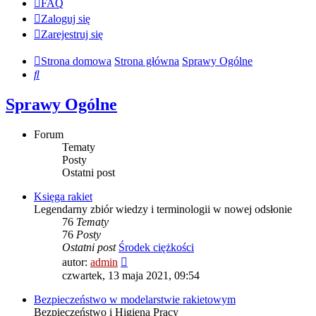
FAQ
Zaloguj się
Zarejestruj się
Strona domowa
Strona główna
Sprawy Ogólne
Szukaj
Sprawy Ogólne
Forum
Tematy
Posty
Ostatni post
Księga rakiet
Legendarny zbiór wiedzy i terminologii w nowej odsłonie
76
Tematy
76
Posty
Ostatni post
Środek ciężkości
Wyświetl
autor:
admin
najnowszy
czwartek, 13 maja 2021, 09:54
post
Bezpieczeństwo w modelarstwie rakietowym
Bezpieczeństwo i Higiena Pracy