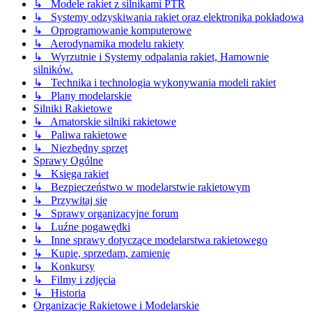
↳ Modele rakiet z silnikami PTR
↳ Systemy odzyskiwania rakiet oraz elektronika pokładowa
↳ Oprogramowanie komputerowe
↳ Aerodynamika modelu rakiety
↳ Wyrzutnie i Systemy odpalania rakiet, Hamownie
silników.
↳ Technika i technologia wykonywania modeli rakiet
↳ Plany modelarskie
Silniki Rakietowe
↳ Amatorskie silniki rakietowe
↳ Paliwa rakietowe
↳ Niezbędny sprzęt
Sprawy Ogólne
↳ Księga rakiet
↳ Bezpieczeństwo w modelarstwie rakietowym
↳ Przywitaj się
↳ Sprawy organizacyjne forum
↳ Luźne pogawędki
↳ Inne sprawy dotyczące modelarstwa rakietowego
↳ Kupię, sprzedam, zamienię
↳ Konkursy
↳ Filmy i zdjęcia
↳ Historia
Organizacje Rakietowe i Modelarskie