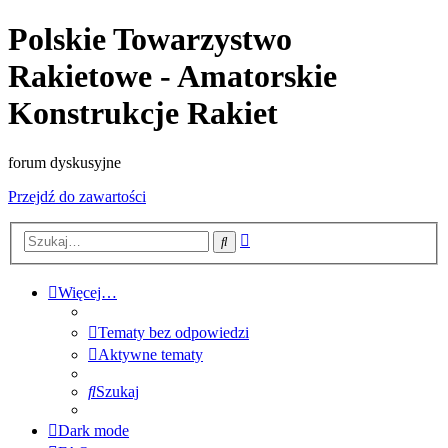
Polskie Towarzystwo
Rakietowe - Amatorskie
Konstrukcje Rakiet
forum dyskusyjne
Przejdź do zawartości
Wyszukiwanie
Szukaj
zaawansowane
Więcej…
Tematy bez odpowiedzi
Aktywne tematy
Szukaj
Dark mode