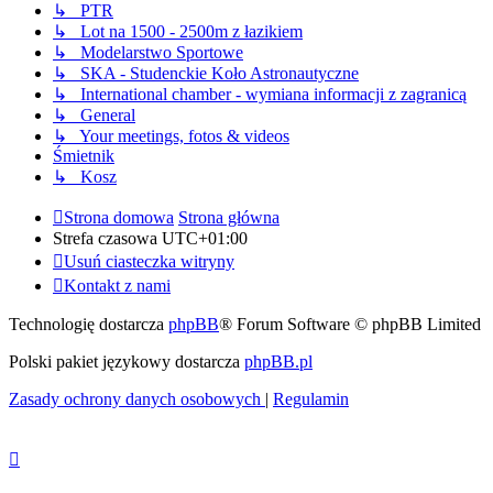
↳ PTR
↳ Lot na 1500 - 2500m z łazikiem
↳ Modelarstwo Sportowe
↳ SKA - Studenckie Koło Astronautyczne
↳ International chamber - wymiana informacji z zagranicą
↳ General
↳ Your meetings, fotos & videos
Śmietnik
↳ Kosz
Strona domowa
Strona główna
Strefa czasowa
UTC+01:00
Usuń ciasteczka witryny
Kontakt z nami
Technologię dostarcza
phpBB
® Forum Software © phpBB Limited
Polski pakiet językowy dostarcza
phpBB.pl
Zasady ochrony danych osobowych
|
Regulamin