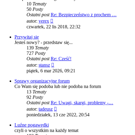
10
Tematy
50
Posty
Ostatni post
Re: Bezpieczeństwo z prochem …
Wyświetl
autor:
verex
najnowszy
czwartek, 22 lis 2018, 22:32
post
Przywitaj się
Jesteś nowy? - przedstaw się...
139
Tematy
727
Posty
Ostatni post
Re: Cześć!
Wyświetl
autor:
stansz
najnowszy
piątek, 6 mar 2026, 09:21
post
Sprawy organizacyjne forum
Co Wam się podoba lub nie podoba na forum
13
Tematy
92
Posty
Ostatni post
Re: Uwagi, skargi, problemy -…
Wyświetl
autor:
tadeusz
najnowszy
poniedziałek, 13 cze 2022, 20:54
post
Luźne pogawędki
czyli o wszystkim na każdy temat