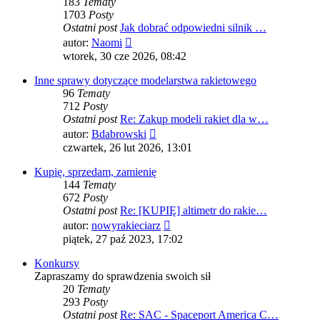
183
Tematy
1703
Posty
Ostatni post
Jak dobrać odpowiedni silnik …
Wyświetl
autor:
Naomi
najnowszy
wtorek, 30 cze 2026, 08:42
post
Inne sprawy dotyczące modelarstwa rakietowego
96
Tematy
712
Posty
Ostatni post
Re: Zakup modeli rakiet dla w…
Wyświetl
autor:
Bdabrowski
najnowszy
czwartek, 26 lut 2026, 13:01
post
Kupię, sprzedam, zamienię
144
Tematy
672
Posty
Ostatni post
Re: [KUPIĘ] altimetr do rakie…
Wyświetl
autor:
nowyrakieciarz
najnowszy
piątek, 27 paź 2023, 17:02
post
Konkursy
Zapraszamy do sprawdzenia swoich sił
20
Tematy
293
Posty
Ostatni post
Re: SAC - Spaceport America C…