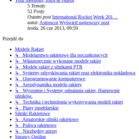
Your meetings, fotos & videos
5
Tematy
52
Posty
Ostatni post
International Rocket Week 201…
autor:
Astroscot
Wyświetl najnowszy post
środa, 26 cze 2013, 09:59
Przejdź do
Modele Rakiet
↳ Modelarstwo rakietowe dla początkujących
↳ Własnoręcznie wykonane modele rakiet
↳ Modele rakiet z silnikami PTR
↳ Systemy odzyskiwania rakiet oraz elektronika pokładowa
↳ Oprogramowanie komputerowe
↳ Aerodynamika modelu rakiety
↳ Wyrzutnie i Systemy odpalania rakiet, Hamownie
silników.
↳ Technika i technologia wykonywania modeli rakiet
↳ Plany modelarskie
Silniki Rakietowe
↳ Amatorskie silniki rakietowe
↳ Paliwa rakietowe
↳ Niezbędny sprzęt
Sprawy Ogólne