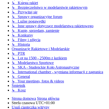
↳ Księga rakiet
↳ Bezpieczeństwo w modelarstwie rakietowym
↳ Przywitaj się
↳ Sprawy organizacyjne forum
↳ Luźne pogawędki
↳ Inne sprawy dotyczące modelarstwa rakietowego
↳ Kupię, sprzedam, zamienię
↳ Konkursy
↳ Filmy i zdjęcia
↳ Historia
Organizacje Rakietowe i Modelarskie
↳ PTR
↳ Lot na 1500 - 2500m z łazikiem
↳ Modelarstwo Sportowe
↳ SKA - Studenckie Koło Astronautyczne
↳ International chamber - wymiana informacji z zagranicą
↳ General
↳ Your meetings, fotos & videos
Śmietnik
↳ Kosz
Strona domowa
Strona główna
Strefa czasowa
UTC+01:00
Usuń ciasteczka witryny