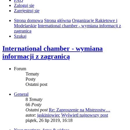
FAQ
Zaloguj się
Zarejestruj się
Strona domowa
Strona główna
Organizacje Rakietowe i
Modelarskie
International chamber - wymiana informacji z
zagranicą
Szukaj
International chamber - wymiana
informacji z zagranicą
Forum
Tematy
Posty
Ostatni post
General
8
Tematy
66
Posty
Ostatni post
Re: Zaproszenie na Mistrzostw…
autor:
jaskiniowiec
Wyświetl najnowszy post
piątek, 26 lip 2019, 16:18