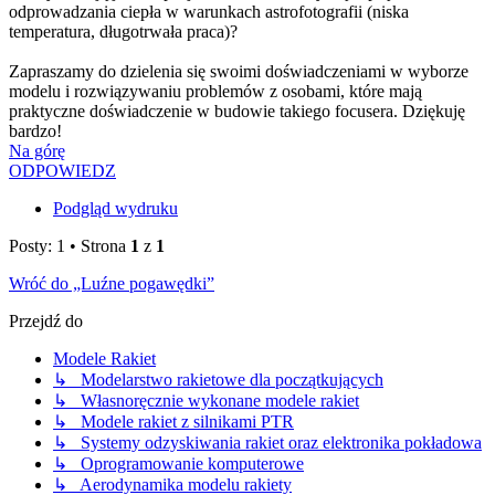
odprowadzania ciepła w warunkach astrofotografii (niska
temperatura, długotrwała praca)?
Zapraszamy do dzielenia się swoimi doświadczeniami w wyborze
modelu i rozwiązywaniu problemów z osobami, które mają
praktyczne doświadczenie w budowie takiego focusera. Dziękuję
bardzo!
Na górę
ODPOWIEDZ
Podgląd wydruku
Posty: 1 • Strona
1
z
1
Wróć do „Luźne pogawędki”
Przejdź do
Modele Rakiet
↳ Modelarstwo rakietowe dla początkujących
↳ Własnoręcznie wykonane modele rakiet
↳ Modele rakiet z silnikami PTR
↳ Systemy odzyskiwania rakiet oraz elektronika pokładowa
↳ Oprogramowanie komputerowe
↳ Aerodynamika modelu rakiety