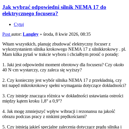
Jak wybrać odpowiedni silnik NEMA 17 do
elektrycznego focusera?
Cytuj
Post
autor:
Langley
»
środa, 8 kwie 2026, 08:35
Witam wszystkich, planuję zbudować elektryczny focuser z
wykorzystaniem silnika krokowego NEMA 17 z silnikkrokowy . pl.
Mam kilka pytań w trakcie wyboru i chciałbym prosić o poradę:
1. Jaki jest odpowiedni moment obrotowy dla focusera? Czy około
40 N·cm wystarczy, czy zaleca się wyższy?
2. Czy konieczny jest wybór silnika NEMA 17 z przekładnią, czy
też napęd mikrokrokowy spełni wymagania dotyczące dokładności?
3. Czy istnieje znacząca różnica w dokładności ustawiania ostrości
między kątem kroku 1,8° a 0,9°?
4. Jak mogę zmniejszyć wpływ wibracji i rezonansu na jakość
obrazu podczas pracy z niskimi prędkościami?
5. Czy istnieją jakieś specjalne zalecenia dotyczące prądu silnika i