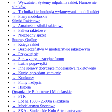
↳ Wyrzutnie i Systemy odpalania rakiet, Hamownie
silników.
↳ Technika i technologia wykonywania modeli rakiet
↳ Plany modelarskie
Silniki Rakietowe
↳ Amatorskie silniki rakietowe
↳ Paliwa rakietowe
↳ Niezbędny sprzęt
Sprawy Ogólne
↳ Księga rakiet
↳ Bezpieczeństwo w modelarstwie rakietowym
↳ Przywitaj się
↳ Sprawy organizacyjne forum
↳ Luźne pogawędki
↳ Inne sprawy dotyczące modelarstwa rakietowego
↳ Kupię, sprzedam, zamienię
↳ Konkursy
↳ Filmy i zdjęcia
↳ Historia
Organizacje Rakietowe i Modelarskie
↳ PTR
↳ Lot na 1500 - 2500m z łazikiem
↳ Modelarstwo Sportowe
↳ SKA - Studenckie Koło Astronautyczne