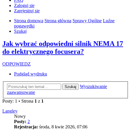
FAQ
Zaloguj się
Zarejestruj się
Strona domowa
Strona główna
Sprawy Ogólne
Luźne
pogawędki
Szukaj
Jak wybrać odpowiedni silnik NEMA 17
do elektrycznego focusera?
ODPOWIEDZ
Podgląd wydruku
Wyszukiwanie
Szukaj
zaawansowane
Posty: 1 • Strona
1
z
1
Langley
Nowy
Posty:
2
Rejestracja:
środa, 8 kwie 2026, 07:06