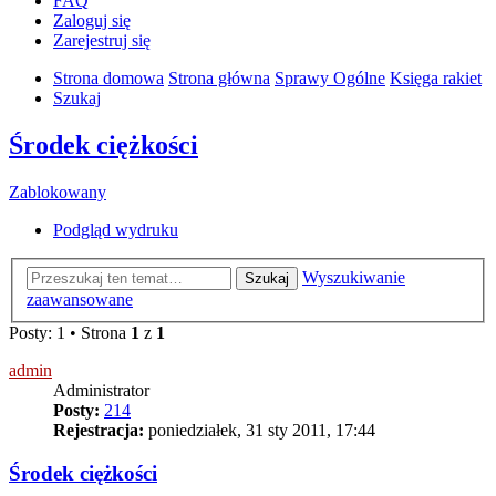
FAQ
Zaloguj się
Zarejestruj się
Strona domowa
Strona główna
Sprawy Ogólne
Księga rakiet
Szukaj
Środek ciężkości
Zablokowany
Podgląd wydruku
Wyszukiwanie
Szukaj
zaawansowane
Posty: 1 • Strona
1
z
1
admin
Administrator
Posty:
214
Rejestracja:
poniedziałek, 31 sty 2011, 17:44
Środek ciężkości