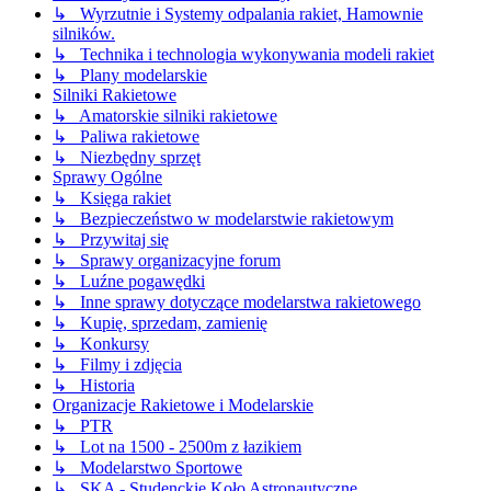
↳ Wyrzutnie i Systemy odpalania rakiet, Hamownie
silników.
↳ Technika i technologia wykonywania modeli rakiet
↳ Plany modelarskie
Silniki Rakietowe
↳ Amatorskie silniki rakietowe
↳ Paliwa rakietowe
↳ Niezbędny sprzęt
Sprawy Ogólne
↳ Księga rakiet
↳ Bezpieczeństwo w modelarstwie rakietowym
↳ Przywitaj się
↳ Sprawy organizacyjne forum
↳ Luźne pogawędki
↳ Inne sprawy dotyczące modelarstwa rakietowego
↳ Kupię, sprzedam, zamienię
↳ Konkursy
↳ Filmy i zdjęcia
↳ Historia
Organizacje Rakietowe i Modelarskie
↳ PTR
↳ Lot na 1500 - 2500m z łazikiem
↳ Modelarstwo Sportowe
↳ SKA - Studenckie Koło Astronautyczne