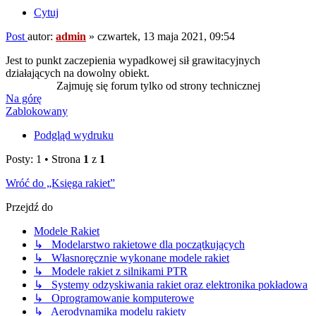
Cytuj
Post
autor:
admin
»
czwartek, 13 maja 2021, 09:54
Jest to punkt zaczepienia wypadkowej sił grawitacyjnych
działających na dowolny obiekt.
Zajmuję się forum tylko od strony technicznej
Na górę
Zablokowany
Podgląd wydruku
Posty: 1 • Strona
1
z
1
Wróć do „Księga rakiet”
Przejdź do
Modele Rakiet
↳ Modelarstwo rakietowe dla początkujących
↳ Własnoręcznie wykonane modele rakiet
↳ Modele rakiet z silnikami PTR
↳ Systemy odzyskiwania rakiet oraz elektronika pokładowa
↳ Oprogramowanie komputerowe
↳ Aerodynamika modelu rakiety