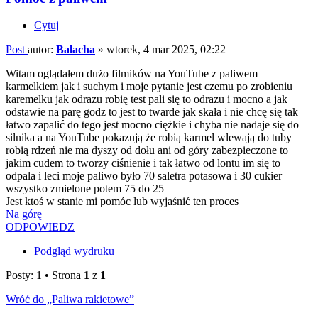
Cytuj
Post
autor:
Balacha
»
wtorek, 4 mar 2025, 02:22
Witam oglądałem dużo filmików na YouTube z paliwem
karmelkiem jak i suchym i moje pytanie jest czemu po zrobieniu
karemelku jak odrazu robię test pali się to odrazu i mocno a jak
odstawie na parę godz to jest to twarde jak skała i nie chcę się tak
łatwo zapalić do tego jest mocno ciężkie i chyba nie nadaje się do
silnika a na YouTube pokazują że robią karmel wlewają do tuby
robią rdzeń nie ma dyszy od dołu ani od góry zabezpieczone to
jakim cudem to tworzy ciśnienie i tak łatwo od lontu im się to
odpala i leci moje paliwo było 70 saletra potasowa i 30 cukier
wszystko zmielone potem 75 do 25
Jest ktoś w stanie mi pomóc lub wyjaśnić ten proces
Na górę
ODPOWIEDZ
Podgląd wydruku
Posty: 1 • Strona
1
z
1
Wróć do „Paliwa rakietowe”