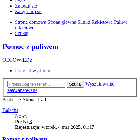
FAQ
Zaloguj się
Zarejestruj się
Strona domowa
Strona główna
Silniki Rakietowe
Paliwa
rakietowe
Szukaj
Pomoc z paliwem
ODPOWIEDZ
Podgląd wydruku
Wyszukiwanie
Szukaj
zaawansowane
Posty: 1 • Strona
1
z
1
Balacha
Nowy
Posty:
3
Rejestracja:
wtorek, 4 mar 2025, 01:17
Pomoc z paliwem