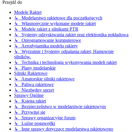
Przejdź do
Modele Rakiet
↳ Modelarstwo rakietowe dla początkujących
↳ Własnoręcznie wykonane modele rakiet
↳ Modele rakiet z silnikami PTR
↳ Systemy odzyskiwania rakiet oraz elektronika pokładowa
↳ Oprogramowanie komputerowe
↳ Aerodynamika modelu rakiety
↳ Wyrzutnie i Systemy odpalania rakiet, Hamownie
silników.
↳ Technika i technologia wykonywania modeli rakiet
↳ Plany modelarskie
Silniki Rakietowe
↳ Amatorskie silniki rakietowe
↳ Paliwa rakietowe
↳ Niezbędny sprzęt
Sprawy Ogólne
↳ Księga rakiet
↳ Bezpieczeństwo w modelarstwie rakietowym
↳ Przywitaj się
↳ Sprawy organizacyjne forum
↳ Luźne pogawędki
↳ Inne sprawy dotyczące modelarstwa rakietowego