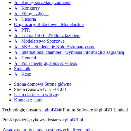
↳ Kupię, sprzedam, zamienię
↳ Konkursy
↳ Filmy i zdjęcia
↳ Historia
Organizacje Rakietowe i Modelarskie
↳ PTR
↳ Lot na 1500 - 2500m z łazikiem
↳ Modelarstwo Sportowe
↳ SKA - Studenckie Koło Astronautyczne
↳ International chamber - wymiana informacji z zagranicą
↳ General
↳ Your meetings, fotos & videos
Śmietnik
↳ Kosz
Strona domowa
Strona główna
Strefa czasowa
UTC+01:00
Usuń ciasteczka witryny
Kontakt z nami
Technologię dostarcza
phpBB
® Forum Software © phpBB Limited
Polski pakiet językowy dostarcza
phpBB.pl
Zasady ochrony danych osobowych
|
Regulamin